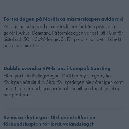
Första dagen på Nordiska mästerskapen avklarad
På schemat idag stod mixed-tävlingar för både pistol och
gevär i Århus, Danmark. På förmiddagen var det luft 10 m för
pistol och 50 m 3x20 för gevär. För pistol small det till direkt
och duon Ture Tho…
Dubbla svenska VM-brons i Compak Sporting
Efter fyra tuffa tävlingsdagar i Csákberény, Ungern, har
tävlingen nått sitt slut. Sista tävlingsdagen blev åter igen varm
med 35 grader och gassande sol. Samtliga i laget höll ihop
och prestera…
Svenska skyttesportförbundet söker en
förbundskapten för lerduvelandslaget