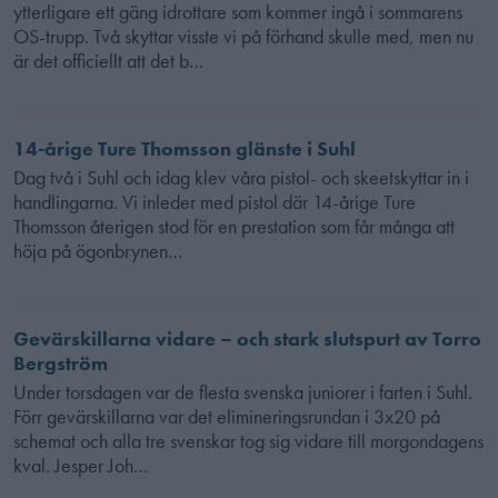
ytterligare ett gäng idrottare som kommer ingå i sommarens
OS-trupp. Två skyttar visste vi på förhand skulle med, men nu
är det officiellt att det b…
14-årige Ture Thomsson glänste i Suhl
Dag två i Suhl och idag klev våra pistol- och skeetskyttar in i
handlingarna. Vi inleder med pistol där 14-årige Ture
Thomsson återigen stod för en prestation som får många att
höja på ögonbrynen…
Gevärskillarna vidare – och stark slutspurt av Torro
Bergström
Under torsdagen var de flesta svenska juniorer i farten i Suhl.
Förr gevärskillarna var det elimineringsrundan i 3x20 på
schemat och alla tre svenskar tog sig vidare till morgondagens
kval. Jesper Joh…