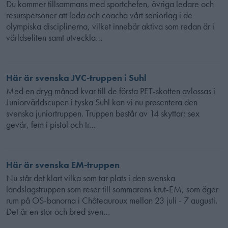
Du kommer tillsammans med sportchefen, övriga ledare och
resurspersoner att leda och coacha vårt seniorlag i de
olympiska disciplinerna, vilket innebär aktiva som redan är i
världseliten samt utveckla…
Här är svenska JVC-truppen i Suhl
Med en dryg månad kvar till de första PET-skotten avlossas i
Juniorvärldscupen i tyska Suhl kan vi nu presentera den
svenska juniortruppen. Truppen består av 14 skyttar; sex
gevär, fem i pistol och tr…
Här är svenska EM-truppen
Nu står det klart vilka som tar plats i den svenska
landslagstruppen som reser till sommarens krut-EM, som äger
rum på OS-banorna i Châteauroux mellan 23 juli - 7 augusti.
Det är en stor och bred sven…