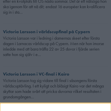
efter en kvotplats till OS nästa sommar. Det är ett nålsöga hon
ska igenom för att nå dit; endast 16 européer kan kvalificera
sig in i sta…
Victoria Larsson i världscupfinal på Cypern
Victoria Larsson var i ledning i damernas skeet efter första
dagen i Larnacas världscup på Cypern. Men när hon imorse
inledde med att bara träffa 22 av 25 duvor i fjärde serien
satte hon sig själv i e…
Victoria Larsson i VC-final i Kairo
Victoria Larsson tog sig vidare till final i säsongens första
världscuptävling. I ett kyligt och blåsigt Kairo var det många
skyttar som hade svårt att pricka duvorna vilket resultaten i
grundomgången…