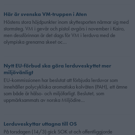
Här är svenska VM-truppen i Aten
Höstens stora höjdpunkter inom skyttesporten närmar sig med
stormsteg. VM i gevär och pistol avgörs i november i Kairo,
men dessförinnan är det dags för VM i lerduva med de
olympiska grenarna skeet oc…
Nytt EU‑förbud ska göra lerduveskyttet mer
miljövänligt
EU‑kommissionen har beslutat att förbjuda lerduvor som
innehåller polycykliska aromatiska kolväten (PAH), ett ämne
som både är hälso- och miljöfarligt. Beslutet, som
uppmärksammats av norska Miljödire…
Lerduveskyttar uttagna till OS
På torsdagen (14/3) gick SOK ut och offentliggjorde