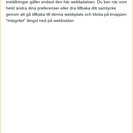
det efter…
inställningar gäller endast den här webbplatsen. Du kan när som
helst ändra dina preferenser eller dra tillbaka ditt samtycke
genom att gå tillbaka till denna webbplats och klicka på knappen
"Integritet" längst ned på webbsidan.
VC-final för Vickan - slutade femma
Efter tre dagars tävlande säkrade Victoria en välförtjänt
finalplats med 121 prickade duvor. Med det resultatet var hon
delad etta i grundomgången tillsammans med amerikanskorna
Dania Vizzi och A…
Brons i världscupen för Larsson/Svensson
Med bara dryga månaden kvar till OS visar de svenska
skeetskyttarna stark form. I säsongens sista världscuptävling
kvalificerade sig det svenska mixedlaget med Victoria Larsson
och Marcus Svensson til…
Victoria Larsson i topp i Nicosia