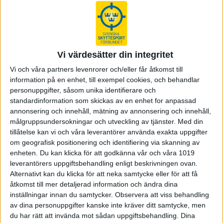
Rabat nästa världscup på tur för skeetskyttarna
Världscupen i Kairo har precis lagts till handlingarna där
skeetskytten från Dannemora JSK, Victoria Larsson, inledde sin
säsong med att nå final, där hon blev femma. Detta var hennes
Vi värdesätter din integritet
fjärde VC-final…
Vi och våra partners levenrorer och/eller får åtkomst till
information på en enhet, till exempel cookies, och behandlar
personuppgifter, såsom unika identifierare och
Andra raka VC-finalen för Victoria
standardinformation som skickas av en enhet for anpassad
Dannemoraskytten Victoria Larsson har fått en fin start på
annonsering och innehåll, mätning av annonsering och innehåll,
skeetsäsongen och gjort resultat som lovar gott i hennes jakt
målgruppsundersokningar och utveckling av tjänster.
Med din
på en av de återstående kvotplatserna i sommarens OS. För
tillåtelse kan vi och våra leverantörer använda exakta uppgifter
andra veckan i rad ly…
om geografisk positionering och identifiering via skanning av
enheten. Du kan klicka för att godkänna vår och våra 1019
leverantörers uppgiftsbehandling enligt beskrivningen ovan.
Alternativt kan du klicka för att neka samtycke eller för att få
Victoria Larsson uttagen i OS-truppen
åtkomst till mer detaljerad information och ändra dina
I dag kom beskedet från SOK; skeetskytten Victoria Larsson är
inställningar innan du samtycker.
Observera att viss behandling
uttagen i sommarens svenska OS-trupp. – Ganska väntat,
av dina personuppgifter kanske inte kräver ditt samtycke, men
men känns ändå skönt att få det bekräftat, kommenterar hon
du har rätt att invända mot sådan uppgiftsbehandling. Dina