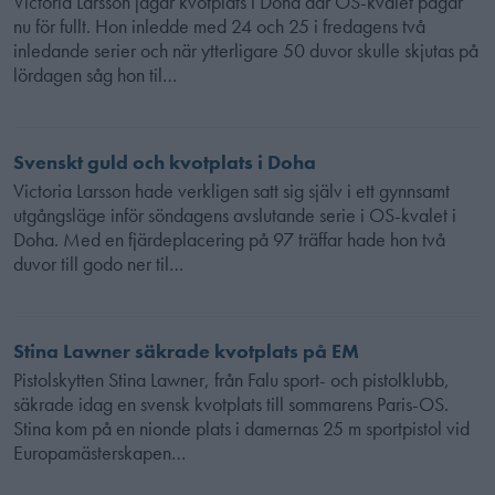
Victoria Larsson jagar kvotplats i Doha där OS-kvalet pågår
nu för fullt. Hon inledde med 24 och 25 i fredagens två
inledande serier och när ytterligare 50 duvor skulle skjutas på
lördagen såg hon til…
Svenskt guld och kvotplats i Doha
Victoria Larsson hade verkligen satt sig själv i ett gynnsamt
utgångsläge inför söndagens avslutande serie i OS-kvalet i
Doha. Med en fjärdeplacering på 97 träffar hade hon två
duvor till godo ner til…
Stina Lawner säkrade kvotplats på EM
Pistolskytten Stina Lawner, från Falu sport- och pistolklubb,
säkrade idag en svensk kvotplats till sommarens Paris-OS.
Stina kom på en nionde plats i damernas 25 m sportpistol vid
Europamästerskapen…