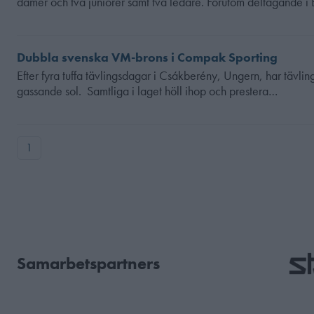
damer och två juniorer samt två ledare. Förutom deltagande 
Dubbla svenska VM-brons i Compak Sporting
Efter fyra tuffa tävlingsdagar i Csákberény, Ungern, har tävlin
gassande sol. Samtliga i laget höll ihop och prestera…
1
Samarbetspartners