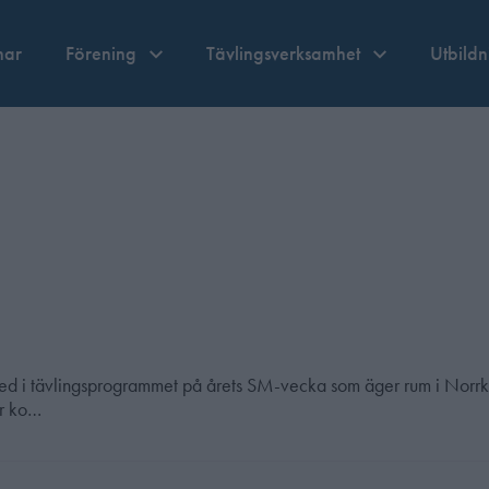
nar
Förening
Tävlingsverksamhet
Utbild
ns med i tävlingsprogrammet på årets SM-vecka som äger rum i Nor
er ko…