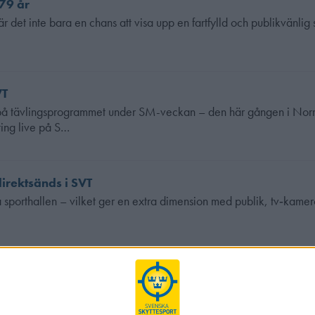
 79 år
et inte bara en chans att visa upp en fartfylld och publikvänlig 
VT
d på tävlingsprogrammet under SM-veckan – den här gången i Nor
ing live på S…
direktsänds i SVT
sporthallen – vilket ger en extra dimension med publik, tv‑kamer
de vi äntligen se skyttesport live i SVT Play när SM-finalen i mix