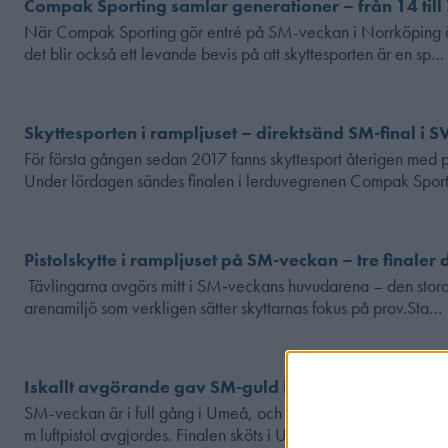
Compak Sporting samlar generationer – från 14 till
När Compak Sporting gör entré på SM-veckan i Norrköping är d
det blir också ett levande bevis på att skyttesporten är en sp…
Skyttesporten i rampljuset – direktsänd SM-final i S
För första gången sedan 2017 fanns skyttesport återigen me
Under lördagen sändes finalen i lerduvegrenen Compak Sport
Pistolskytte i rampljuset på SM-veckan – tre finaler 
Tävlingarna avgörs mitt i SM‑veckans huvudarena – den stora 
arenamiljö som verkligen sätter skyttarnas fokus på prov.Sta…
Iskallt avgörande gav SM-guld i dramatisk final
SM-veckan är i full gång i Umeå, och under fredagskvällen kun
m luftpistol avgjordes. Finalen sköts i Umeå Energi Arena V…