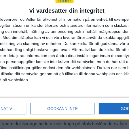
Vi värdesätter din integritet
levenrorer och/eller får åtkomst till information på en enhet, till exempe
aldagen i 10 m luftpistol där herr- och damfinalen skulle avgöra
ifter, såsom unika identifierare och standardinformation som skickas 
g och innehåll, mätning av annonsering och innehåll, målgruppsunde
rna där…
.
Med din tillåtelse kan vi och våra leverantörer använda exakta uppgif
entifiering via skanning av enheten. Du kan klicka för att godkänna vår
sbehandling enligt beskrivningen ovan. Alternativt kan du klicka för att
ll mer detaljerad information och ändra dina inställningar innan du samty
ina personuppgifter kanske inte kräver ditt samtycke, men du har rätt 
g med andra skyttar (https://showrankings.azurewebsites.net/) Säs
Dina inställningar gäller endast den här webbplatsen. Du kan när som h
 tillbaka ditt samtycke genom att gå tillbaka till denna webbplats och k
ned på webbsidan.
ttar ni via denna länk. Nedan en förklarande bild. Roger Jarnald
RNATIV
GODKÄNN INTE
GO
ern där Sverige hade en stor trupp på plats bestående av fyra h