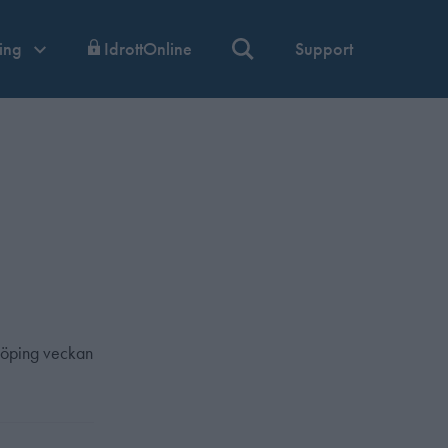
ning
IdrottOnline
Support
rköping veckan