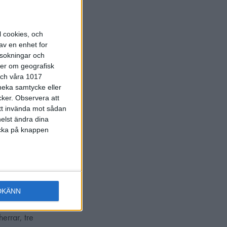
l cookies, och
s i
av en enhet for
rsokningar och
ter om geografisk
 och våra 1017
 neka samtycke eller
cker.
Observera att
att invända mot sådan
ongen startade
elst ändra dina
licka på knappen
Grenledare
DKÄNN
errar, tre