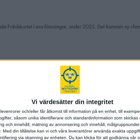
 Fritidskortet i era föreningar, under 2025. Det kommer ny chans
lt för inköp av idrottsutrustning som är nödvändig för att kunna de
…
ga
Vi värdesätter din integritet
 vårt allra första Ungdomsforum – och du vill inte missa det. Vi 
levenrorer och/eller får åtkomst till information på en enhet, till exempe
ifter, såsom unika identifierare och standardinformation som skickas 
g och innehåll, mätning av annonsering och innehåll, målgruppsunde
.
Med din tillåtelse kan vi och våra leverantörer använda exakta uppgif
entifiering via skanning av enheten. Du kan klicka för att godkänna vår