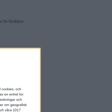
 för föräldrar
lta och
ses på Quality
l cookies, och
av en enhet for
rsokningar och
ter om geografisk
 och våra 1017