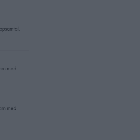
uppsamtal,
barn med
barn med