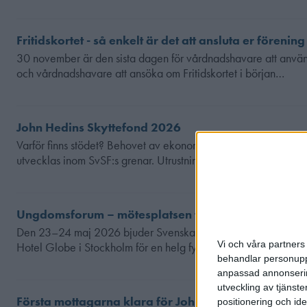
Fritidskortet - så enkelt är det att ansluta er förening
30 november är den sista dagen för vårdnadshavare att använda
och vårdnadshavare att ansöka om Fritidskortet i början…
John Hedins Skyttefond 2026
Varför finns stödet? Behovet av ekonomiskt stöd har ökat, särski
utvecklas inom SvSF:s grenar. Utrustningen är ofta kostsam, o
Ungdomsforum – mötesplatsen för engagerade un
Den 23–24 maj 2026 bjuder Svenska Skyttesportförbundet in till
Vi och våra partners 
Hotel Globe i Stockholm för en helg fylld av inspiration,…
behandlar personuppg
anpassad annonserin
utveckling av tjänster
Första mottagarna klara för John Hedins Skyttefond
positionering och id