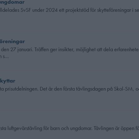
r ungdomar
tilldelades SvSF under 2024 ett projektstöd för skytteföreningar i
föreningar
 den 27 januari. Träffen ger insikter, möjlighet att dela erfarenhet
n s…
skyttar
ta prisutdelningen. Det är den första tävlingsdagen på Skol-SM, o
sta luftgevärstävling för barn och ungdomar. Tävlingen är öppen fö