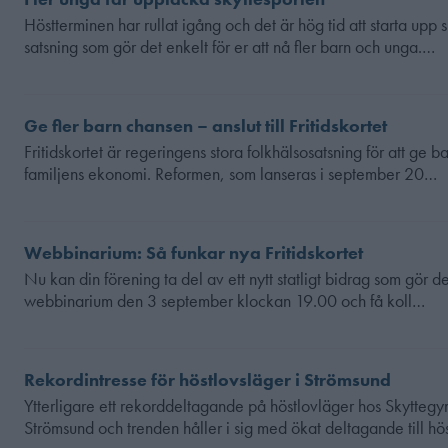
Höstterminen har rullat igång och det är hög tid att starta upp
satsning som gör det enkelt för er att nå fler barn och unga.…
Ge fler barn chansen – anslut till Fritidskortet
Fritidskortet är regeringens stora folkhälsosatsning för att ge b
familjens ekonomi. Reformen, som lanseras i september 20…
Webbinarium: Så funkar nya Fritidskortet
Nu kan din förening ta del av ett nytt statligt bidrag som gör det m
webbinarium den 3 september klockan 19.00 och få koll…
Rekordintresse för höstlovsläger i Strömsund
Ytterligare ett rekorddeltagande på höstlovläger hos Skyttegym
Strömsund och trenden håller i sig med ökat deltagande till h