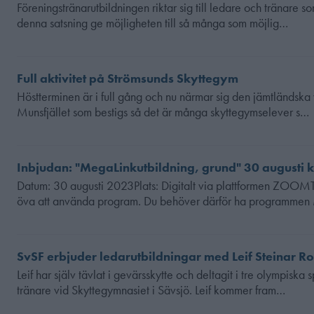
Föreningstränarutbildningen riktar sig till ledare och tränare s
denna satsning ge möjligheten till så många som möjlig…
Full aktivitet på Strömsunds Skyttegym
Höstterminen är i full gång och nu närmar sig den jämtländska vin
Munsfjället som bestigs så det är många skyttegymselever s…
Inbjudan: "MegaLinkutbildning, grund" 30 augusti k
Datum: 30 augusti 2023Plats: Digitalt via plattformen ZOOMT
öva att använda program. Du behöver därför ha programme
SvSF erbjuder ledarutbildningar med Leif Steinar R
Leif har själv tävlat i gevärsskytte och deltagit i tre olympisk
tränare vid Skyttegymnasiet i Sävsjö. Leif kommer fram…