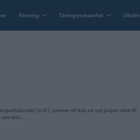
nar
Förening
Tävlingsverksamhet
Utbild
ortförbundet (SvSF), kommer att leda ett nytt projekt riktat till
g som sträc…