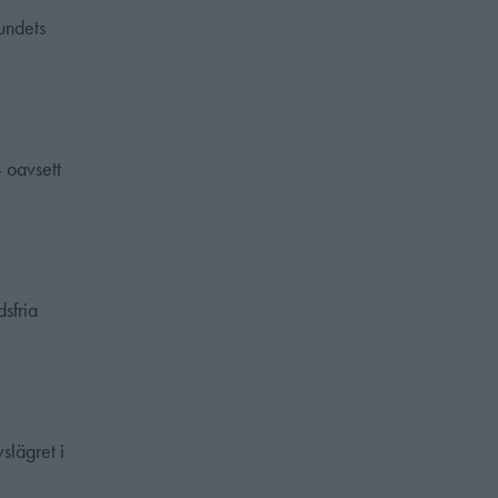
bundets
– oavsett
dsfria
slägret i