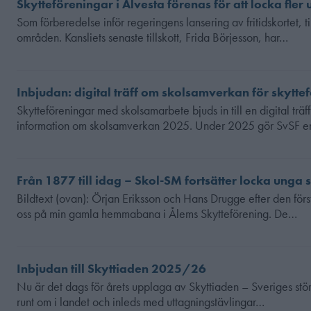
Skytteföreningar i Alvesta förenas för att locka fle
Som förberedelse inför regeringens lansering av fritidskortet, 
områden. Kansliets senaste tillskott, Frida Börjesson, har…
Inbjudan: digital träff om skolsamverkan för skytte
Skytteföreningar med skolsamarbete bjuds in till en digital träff
information om skolsamverkan 2025. Under 2025 gör SvSF e
Från 1877 till idag – Skol-SM fortsätter locka unga 
Bildtext (ovan): Örjan Eriksson och Hans Drugge efter den förs
oss på min gamla hemmabana i Ålems Skytteförening. De…
Inbjudan till Skyttiaden 2025/26
Nu är det dags för årets upplaga av Skyttiaden – Sveriges stör
runt om i landet och inleds med uttagningstävlingar…