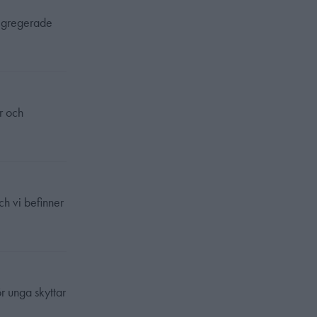
 segregerade
er och
ch vi befinner
r unga skyttar