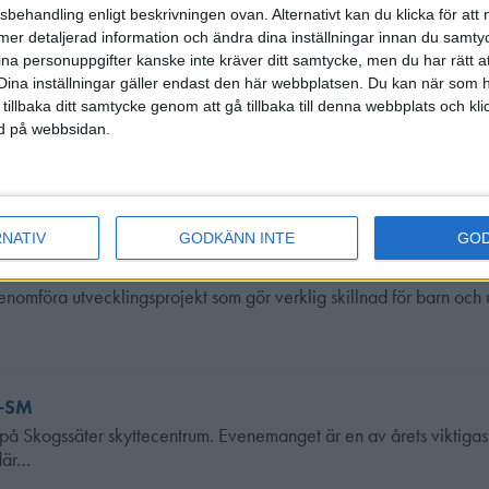
sbehandling enligt beskrivningen ovan. Alternativt kan du klicka för att
första utdelningen ur John Hedins Skyttefond. Intresset har varit sto
ll mer detaljerad information och ändra dina inställningar innan du samty
ina personuppgifter kanske inte kräver ditt samtycke, men du har rätt 
Dina inställningar gäller endast den här webbplatsen. Du kan när som h
 tillbaka ditt samtycke genom att gå tillbaka till denna webbplats och k
ned på webbsidan.
ya plattformen Idrottsarenan kommer årets projektstöd att släppas fö
RNATIV
GODKÄNN INTE
GO
ningar
enomföra utvecklingsprojekt som gör verklig skillnad för barn och
l-SM
 på Skogssäter skyttecentrum. Evenemanget är en av årets viktigas
 där…