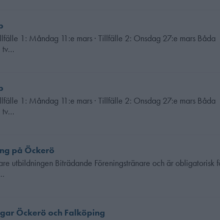
p
Tillfälle 1: Måndag 11:e mars · Tillfälle 2: Onsdag 27:e mars Båda
l tv…
p
Tillfälle 1: Måndag 11:e mars · Tillfälle 2: Onsdag 27:e mars Båda
l tv…
ning på Öckerö
are utbildningen Biträdande Föreningstränare och är obligatorisk fö
a…
ingar Öckerö och Falköping