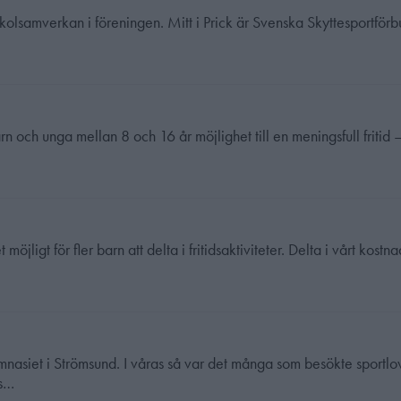
 skolsamverkan i föreningen. Mitt i Prick är Svenska Skyttesportför
arn och unga mellan 8 och 16 år möjlighet till en meningsfull fritid 
öjligt för fler barn att delta i fritidsaktiviteter. Delta i vårt kostna
nasiet i Strömsund. I våras så var det många som besökte sportlov
ös…