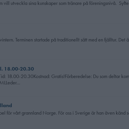
om vill utveckla sina kunskaper som tränare på föreningsnivå. Syfte:
tern. Terminen startade på traditionellt sätt med en fjälltur. Det är
l. 18.00-20.30
id: 18.00-20.30Kostnad: Gratis!Förberedelse: Du som deltar kom
n MLLeder…
olland
a spel för vårt grannland Norge. För oss i Sverige är han även känd 