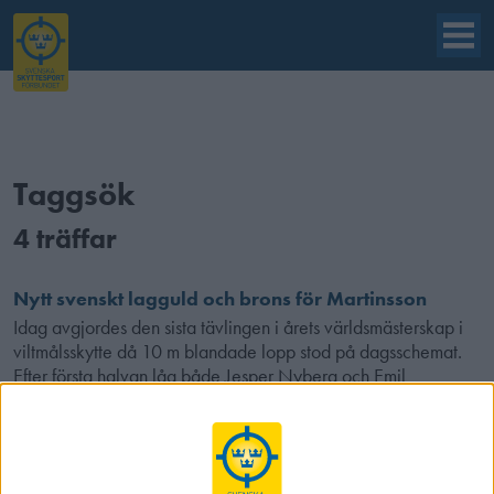
Taggsök
4 träffar
Nytt svenskt lagguld och brons för Martinsson
Idag avgjordes den sista tävlingen i årets världsmästerskap i
viltmålsskytte då 10 m blandade lopp stod på dagsschemat.
Efter första halvan låg både Jesper Nyberg och Emil
Martinsson i topp 4 där ”Jep…
Dubbla svenska VM-guld i viltmål