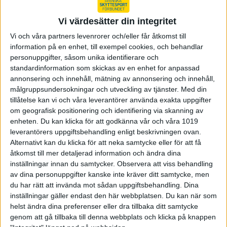
Emil Martinsson fortsätter visa världsmästarklass - ja,
bokstavligen - på viltmåls-VM i franska Chateauroux. Idag
Vi värdesätter din integritet
bärgade han två nya VM-guld, ett individuellt och ett i lag
Vi och våra partners levenrorer och/eller får åtkomst till
tillsammans med Jesper Ny…
information på en enhet, till exempel cookies, och behandlar
personuppgifter, såsom unika identifierare och
standardinformation som skickas av en enhet for anpassad
annonsering och innehåll, mätning av annonsering och innehåll,
Trippla svenska medaljer i viltmåls-VM
målgruppsundersokningar och utveckling av tjänster.
Med din
Det blev en helsvensk uppgörelse om guldet och
tillåtelse kan vi och våra leverantörer använda exakta uppgifter
världsmästartiteln på 50 m blandade lopp i franska
om geografisk positionering och identifiering via skanning av
Chateauroux. Emil Martinsson och Jesper Nyberg slutade
enheten. Du kan klicka för att godkänna vår och våra 1019
båda på 391 poäng och det såg ut som de skulle…
leverantörers uppgiftsbehandling enligt beskrivningen ovan.
Alternativt kan du klicka för att neka samtycke eller för att få
åtkomst till mer detaljerad information och ändra dina
inställningar innan du samtycker.
Observera att viss behandling
Svensk trippel i herrarnas gevär
av dina personuppgifter kanske inte kräver ditt samtycke, men
Världens bästa damskytt 2025, Jeanette Hegg Duestad, hade
du har rätt att invända mot sådan uppgiftsbehandling. Dina
uppvisning i damtävlingen och visade varför hon blev utsedd
inställningar gäller endast den här webbplatsen. Du kan när som
till årets gevärsskytt på damsidan2025. Redan i
helst ändra dina preferenser eller dra tillbaka ditt samtycke
grundomgången levererade hon in m…
genom att gå tillbaka till denna webbplats och klicka på knappen