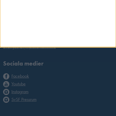
Länkar
International Shooting Sports Federation
European Shooting Confederation
Riksidrottsförbundet
Sveriges Olympiska Kommitté
Sociala medier
Facebook
Youtube
Instagram
SvSF Pressrum