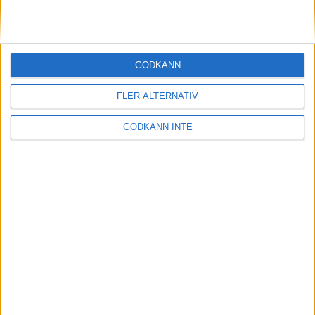
GODKÄNN
FLER ALTERNATIV
Besöksadress
Skansbrogatan 7
GODKÄNN INTE
118 60 Stockholm
Postadress
Svenska Skyttesportförbundet
Box 11016
100 61 Stockholm
Tel:
08 699 63 70
E-post:
office@skyttesport.se