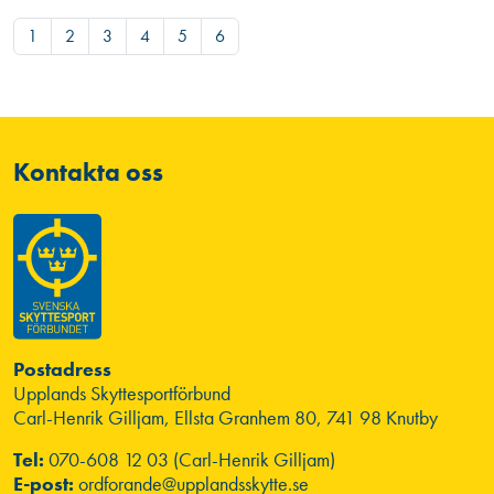
1
2
3
4
5
6
Kontakta oss
Postadress
Upplands Skyttesportförbund
Carl-Henrik Gilljam, Ellsta Granhem 80, 741 98 Knutby
Tel:
070-608 12 03 (Carl-Henrik Gilljam)
E-post:
ordforande@upplandsskytte.se