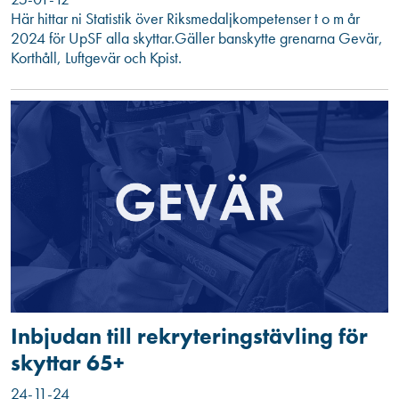
Här hittar ni Statistik över Riksmedaljkompetenser t o m år
2024 för UpSF alla skyttar.Gäller banskytte grenarna Gevär,
Korthåll, Luftgevär och Kpist.
Inbjudan till rekryteringstävling för
skyttar 65+
24-11-24