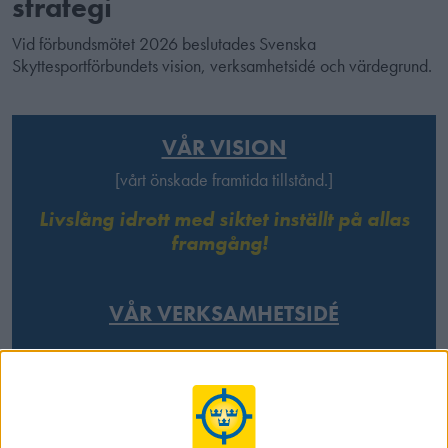
strategi
Vid förbundsmötet 2026 beslutades Svenska
Skyttesportförbundets vision, verksamhetsidé och värdegrund.
VÅR VISION
[vårt önskade framtida tillstånd.]
Livslång idrott med siktet inställt på allas
framgång!
VÅR VERKSAMHETSIDÉ
[därför finns vi till och för dessa vill vi betyda något.]
Med precision och gemenskap skapar vi
framgång för alla!