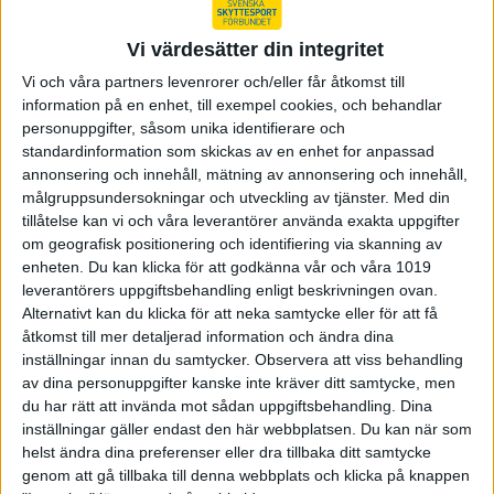
VÄRDEGRUND
Vi värdesätter din integritet
[kärnvärden som tillsammans bildar vår gemensamma
Vi och våra partners levenrorer och/eller får åtkomst till
värdegrund,
information på en enhet, till exempel cookies, och behandlar
grundade på vårt ursprung och vår prägling.]
personuppgifter, såsom unika identifierare och
standardinformation som skickas av en enhet for anpassad
annonsering och innehåll, mätning av annonsering och innehåll,
TILLSAMMANS
målgruppsundersokningar och utveckling av tjänster.
Med din
tillåtelse kan vi och våra leverantörer använda exakta uppgifter
Skyttesporten är grunden individuell i utförandet, men
om geografisk positionering och identifiering via skanning av
gemensam i själen.
enheten. Du kan klicka för att godkänna vår och våra 1019
leverantörers uppgiftsbehandling enligt beskrivningen ovan.
Engagemanget binder oss samman – från förening till
Alternativt kan du klicka för att neka samtycke eller för att få
landslag, från de unga till de gamla, från de nya till de
åtkomst till mer detaljerad information och ändra dina
erfarna. Vi skapar en miljö där alla inkluderas, kan bidra
inställningar innan du samtycker.
Observera att viss behandling
och alla kan lyckas.
av dina personuppgifter kanske inte kräver ditt samtycke, men
du har rätt att invända mot sådan uppgiftsbehandling. Dina
PRECISION
inställningar gäller endast den här webbplatsen. Du kan när som
helst ändra dina preferenser eller dra tillbaka ditt samtycke
Vi tränar för att träffa, men precision handlar om mer än
genom att gå tillbaka till denna webbplats och klicka på knappen
millimetrar – det handlar om att ta ansvar, tänka klart