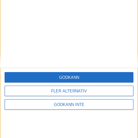
röd tråd från bredd till topp. Svensk skyttesport ska nå
internationella framgångar med medaljer på OS, EM, VM,
NM och Paralympics i samtliga av våra grenar.
Senast uppdaterad:
26-05-21
av
Eric Wallberg
GODKÄNN
Share
Facebook
Twitter
Email
Print
FLER ALTERNATIV
Om oss
GODKÄNN INTE
#Sikte2036
Vår organisation