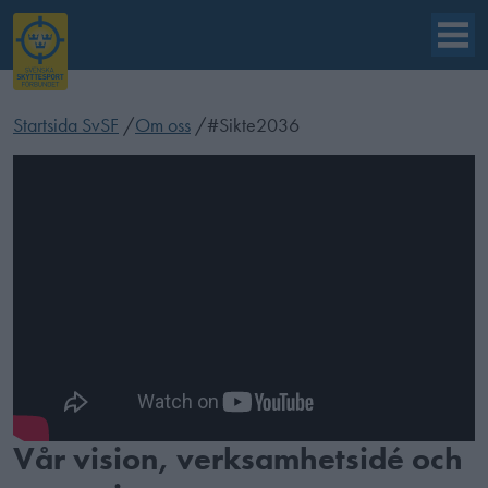
Startsida SvSF
/
Om oss
/
#Sikte2036
Vår vision, verksamhetsidé och