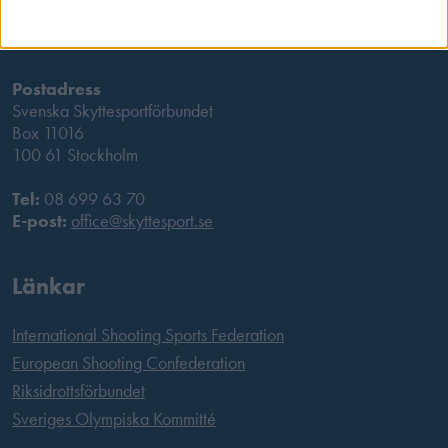
Postadress
Svenska Skyttesportförbundet
Box 11016
100 61 Stockholm
Tel:
08 699 63 70
E-post:
office@skyttesport.se
Länkar
International Shooting Sports Federation
European Shooting Confederation
Riksidrottsförbundet
Sveriges Olympiska Kommitté