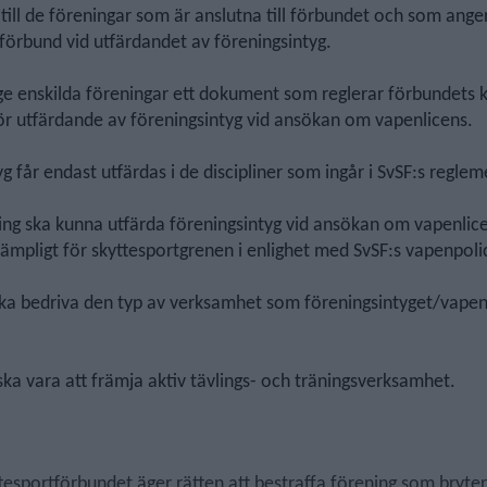
 till de föreningar som är anslutna till förbundet och som ang
 förbund vid utfärdandet av föreningsintyg.
t ge enskilda föreningar ett dokument som reglerar förbundets 
ör utfärdande av föreningsintyg vid ansökan om vapenlicens.
g får endast utfärdas i de discipliner som ingår i SvSF:s regle
ning ska kunna utfärda föreningsintyg vid ansökan om vapenlic
lämpligt för skyttesportgrenen i enlighet med SvSF:s vapenpoli
ka bedriva den typ av verksamhet som föreningsintyget/vapen
ska vara att främja aktiv tävlings- och träningsverksamhet.
tesportförbundet äger rätten att bestraffa förening som bryt