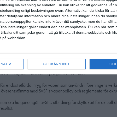
intyget. Utfärdade intyg ska under alla omständigheter protokollfö
entifiering via skanning av enheten. Du kan klicka för att godkänna vår
sbehandling enligt beskrivningen ovan. Alternativt kan du klicka för att
g ska sändas direkt till polismyndighetens tillståndsenhet.
ll mer detaljerad information och ändra dina inställningar innan du samty
ina personuppgifter kanske inte kräver ditt samtycke, men du har rätt 
amhet råder beträffande personen i fråga eller behovet, kan före
Dina inställningar gäller endast den här webbplatsen. Du kan när som h
utfärda intyg beträffande behov.
 tillbaka ditt samtycke genom att gå tillbaka till denna webbplats och k
ned på webbsidan.
ch hagelvapen
gäller:
m i föreningen får ansöka om vapenlicens tidigast efter sex (6) m
RNATIV
GODKÄNN INTE
GO
p (=att regelbundet ha deltagit i föreningens tävlings- och
erksamhet) samt då föreningsavgifter är betalda.
 får endast utfärda intyg för vapen som används i föreningens ver
a överensstämma med SvSF:s vapenpolicy och reglemente för aktue
n ska ha genomgått SvSF:s utbildning för skyttekort för aktuell d
esultat.