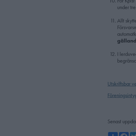
För Kpist
under tre
Allt sky
Försvars
automatk
gällan
I lerduv
begränsad
Utskriftsbar 
Föreningsinty
Senast uppda
Share
Fa