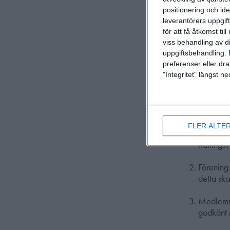
förenings
positionering och id
leverantörers uppgift
Alla inty
för att få åtkomst ti
viss behandling av d
Om tveks
uppgiftsbehandling. 
neka att 
preferenser eller dra
"Integritet" längst 
För
gevär o
Ny medle
FLER ALTE
medlemska
träningsv
Förening
detta sk
Medlemme
godkänt r