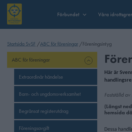
Förbundet
Våra idrottsgre
Startsida SvSF
/
ABC för föreningar
/
Föreningsintyg
Före
ABC för föreningar
Här är Sven
Extraordinär händelse
handlingsre
Barn- och ungdomsverksamhet
Fastställd a
(Längst ned 
Begränsat registerutdrag
hemsida där
Föreningsavgift
Dessa handli