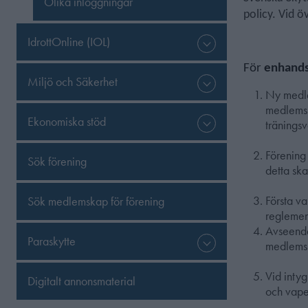
Olika inloggningar
policy. Vid ö
IdrottOnline (IOL)
För
enhand
Miljö och Säkerhet
Ny medle
medlemska
Ekonomiska stöd
träningsv
Förening
Sök förening
detta sk
Första v
Sök medlemskap för förening
reglement
Avseende 
Paraskytte
medlemsk
Vid inty
Digitalt annonsmaterial
och vape