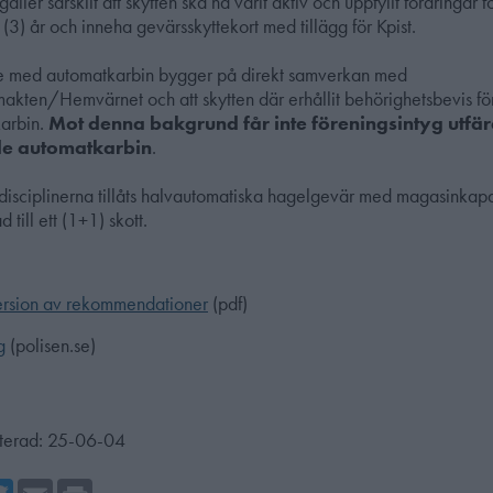
 gäller särskilt att skytten ska ha varit aktiv och uppfyllt fordringar
 (3) år och inneha gevärsskyttekort med tillägg för Kpist.
tte med automatkarbin bygger på direkt samverkan med
makten/Hemvärnet och att skytten där erhållit behörighetsbevis fö
arbin.
Mot denna bakgrund får inte föreningsintyg utfä
de automatkarbin
.
edisciplinerna tillåts halvautomatiska hagelgevär med magasinkap
 till ett (1+1) skott.
version av rekommendationer
(pdf)
g
(polisen.se)
terad:
25-06-04
cebook
Twitter
Email
Print