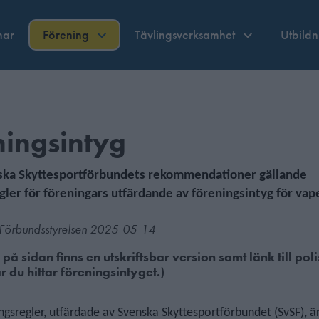
nar
Förening
Tävlingsverksamhet
Utbild
ningsintyg
ska Skyttesportförbundets rekommendationer gällande
gler för föreningars utfärdande
av föreningsintyg för vap
v Förbundsstyrelsen 2025-05-14
på sidan finns en utskriftsbar version samt länk till pol
 du hittar föreningsintyget.)
ngsregler, utfärdade av Svenska Skyttesportförbundet (SvSF), 