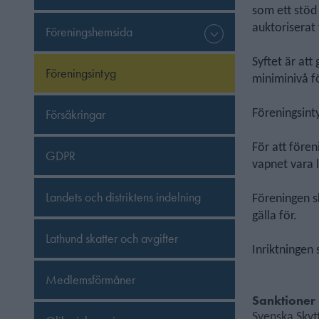
som ett stöd
auktoriserat
Föreningshemsida
Syftet är at
Föreningsintyg
miniminivå f
Försäkringar
Föreningsinty
För att före
GDPR
vapnet vara 
Landets och distriktens indelning
Föreningen s
gälla för.
Lathund skatter och avgifter
Inriktningen 
Medlemsförmåner
Sanktioner
Svenska Skyt