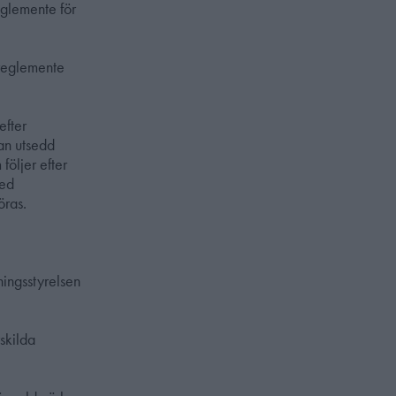
glemente för
 reglemente
efter
an utsedd
följer efter
med
öras.
ningsstyrelsen
rskilda