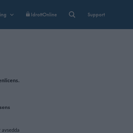
ning
IdrottOnline
Support
enlicens.
isens
är avsedda