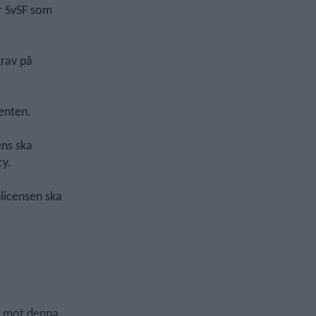
er SvSF som
krav på
menten.
ens ska
cy.
licensen ska
er mot denna