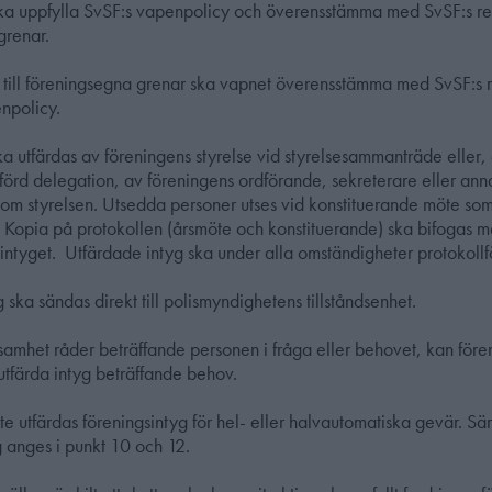
ka uppfylla SvSF:s vapenpolicy och överensstämma med SvSF:s re
grenar.
g till föreningsegna grenar ska vapnet överensstämma med SvSF:s
npolicy.
ka utfärdas av föreningens styrelse vid styrelsesammanträde eller, 
lförd delegation, av föreningens ordförande, sekreterare eller ann
om styrelsen. Utsedda personer utses vid konstituerande möte som 
. Kopia på protokollen (årsmöte och konstituerande) ska bifogas 
intyget. Utfärdade intyg ska under alla omständigheter protokollf
g ska sändas direkt till polismyndighetens tillståndsenhet.
amhet råder beträffande personen i fråga eller behovet, kan före
utfärda intyg beträffande behov.
nte utfärdas föreningsintyg för hel- eller halvautomatiska gevär. Sä
 anges i punkt 10 och 12.