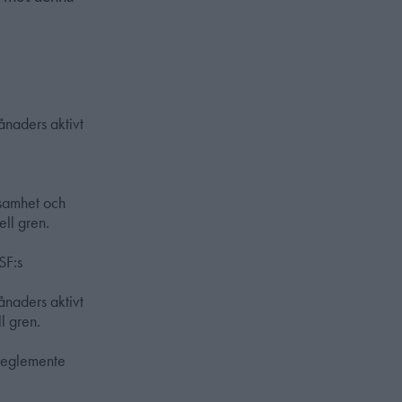
ånaders aktivt
ksamhet och
ll gren.
SF:s
månaders aktivt
l gren.
 reglemente