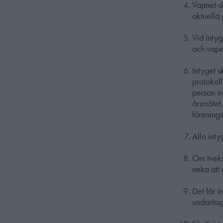
Vapnet s
aktuella 
Vid inty
och vape
Intyget s
protokol
person in
årsmötet
förenings
Alla inty
Om tveks
neka att 
Det får i
undantag