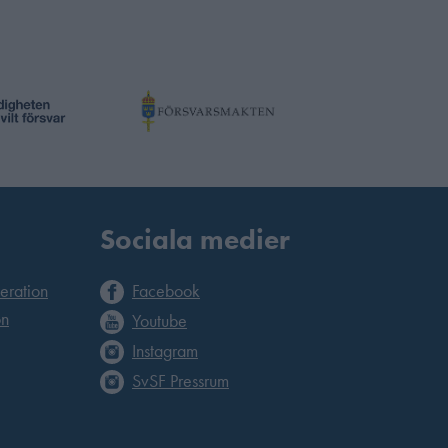
Sociala medier
deration
Facebook
on
Youtube
Instagram
SvSF Pressrum