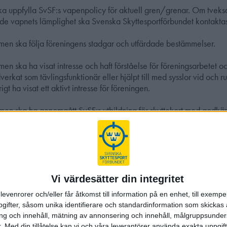
ka uppfylla SvSF:s vapenpolicy för aktuell gren/grenar. Om tvek
nde vapnets lämplighet ska Svenska Skyttesportförbundet kontakta
n ska följa föreningens stadgar och utfärdade bestämmelser.
n ska ha visat intresse och haft förståelse för föreningsarbetet 
verkat som tävlingsfunktionär eller hjälpt till med sysslor vid och r
rigt ha visat ett aktivt intresse för föreningen.
n ska ha genomgått SvSF:s utbildning för skyttekort med godkänt
n ska ha uppfyllt fordringarna för Svenska Skyttesportförbundets
rov- eller fripistol under något av de senaste två kalenderåren.
g: Alternativt uppfyllt Svenska Pistolskytteförbundets fordringar 
Vi värdesätter din integritet
ka utfärdas av föreningens styrelse vid styrelsesammanträde eller, 
levenrorer och/eller får åtkomst till information på en enhet, till exempe
lförd delegation, av föreningens ordförande, sekreterare eller ann
ifter, såsom unika identifierare och standardinformation som skickas 
om styrelsen. Utsedda personer utses vid konstituerande möte som 
g och innehåll, mätning av annonsering och innehåll, målgruppsunde
. Kopia på protokollen (årsmöte och konstituerande) ska bifogas 
.
Med din tillåtelse kan vi och våra leverantörer använda exakta uppgif