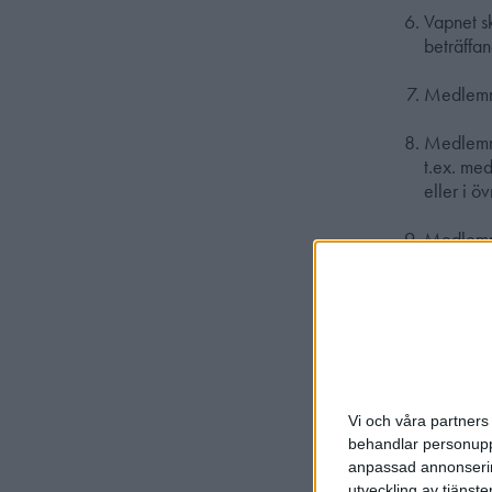
Vapnet s
beträffa
Medlemme
Medlemme
t.ex. med
eller i öv
Medlemme
Medlemme
sport-, g
Anmärknin
Intyget s
Vi och våra partners 
protokol
behandlar personuppg
person in
anpassad annonserin
årsmötet
utveckling av tjänster