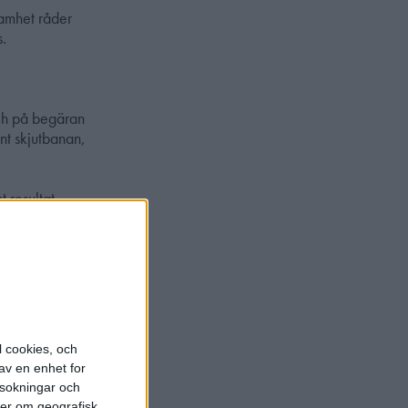
samhet råder
s.
och på begäran
unt skjutbanan,
 resultat.
 silvermärke i
för guldmärke.
efter
l cookies, och
an utsedd
av en enhet for
följer efter
rsokningar och
med
ter om geografisk