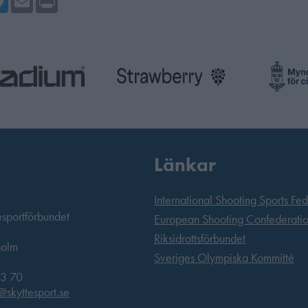
Länkar
International Shooting Sports Fe
esportförbundet
European Shooting Confederati
Riksidrottsförbundet
holm
Sveriges Olympiska Kommitté
3 70
@skyttesport.se