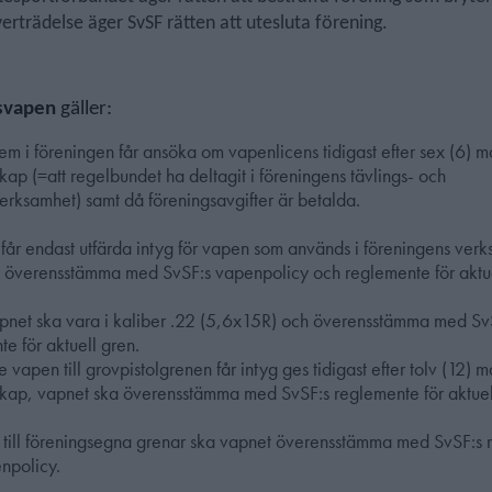
verträdelse äger SvSF rätten att utesluta förening.
svapen
gäller:
m i föreningen får ansöka om vapenlicens tidigast efter sex (6) m
p (=att regelbundet ha deltagit i föreningens tävlings- och
erksamhet) samt då föreningsavgifter är betalda.
 får endast utfärda intyg för vapen som används i föreningens ver
a överensstämma med SvSF:s vapenpolicy och reglemente för aktue
apnet ska vara i kaliber .22 (5,6x15R) och överensstämma med Sv
e för aktuell gren.
vapen till grovpistolgrenen får intyg ges tidigast efter tolv (12) 
ap, vapnet ska överensstämma med SvSF:s reglemente för aktuel
g till föreningsegna grenar ska vapnet överensstämma med SvSF:s
npolicy.