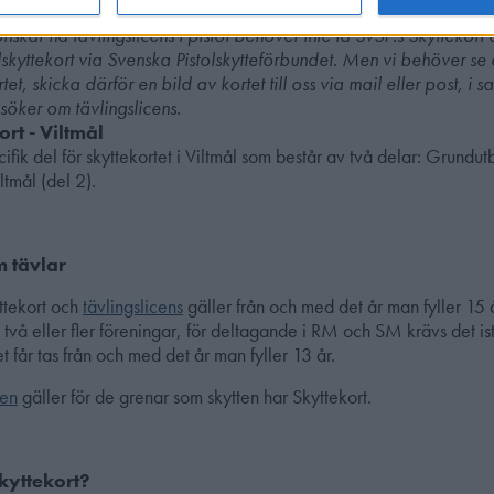
or.
nskar ha tävlingslicens i pistol behöver inte ta SvSF:s Skyttekor
lskyttekort via Svenska Pistolskytteförbundet. Men vi behöver se 
tet, skicka därför en bild av kortet till oss via mail eller post, 
söker om tävlingslicens.
ort - Viltmål
fik del för skyttekortet i Viltmål som består av två delar: Grundut
ltmål (del 2).
m tävlar
ttekort och
tävlingslicens
gäller från och med det år man fyller 15 å
två eller fler föreningar, för deltagande i RM och SM krävs det ist
et får tas från och med det år man fyller 13 år.
sen
gäller för de grenar som skytten har Skyttekort.
Skyttekort?