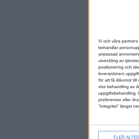
det är mö
Grenspecifi
Skyttek
Grenspeci
(del 1), 
Vi och våra partners 
Skyttek
behandlar personuppg
Grenspeci
anpassad annonserin
och Gevä
utveckling av tjänster
Skytteko
positionering och id
Grenspeci
leverantörers uppgift
Gevär (de
för att få åtkomst ti
Du måste 
viss behandling av d
Skyttek
uppgiftsbehandling. 
preferenser eller dra
Grenspeci
"Integritet" längst 
1) och Le
Skytteko
Grenspeci
och Pisto
Skyttekor
FLER ALTE