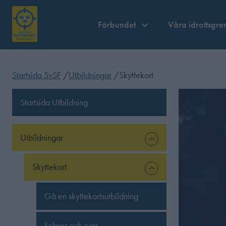
Förbundet
Våra idrottsgre
Startsida SvSF
/
Utbildningar
/
Skyttekort
Startsida Utbildning
Utbildningar
Skyttekort
Gå en skyttekortsutbildning
Frågor och svar