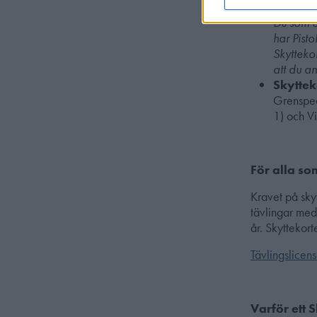
examinat
Du som ö
har Pisto
Skyttekor
att du an
Skyttek
Grenspeci
1) och Vi
För alla so
Kravet på sky
tävlingar med 
år. Skyttekort
Tävlingslicen
Varför ett 