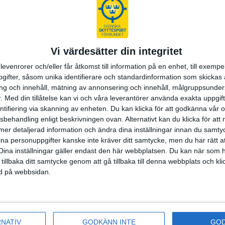
jligt att gå vidare till en grenspecifik del.
ka delar:
ort - Field Target
Vi värdesätter din integritet
fik del för skyttekortet i Field Target som består av tre delar: Gru
Gevär (del 2) och Field Target (del 3).
levenrorer och/eller får åtkomst till information på en enhet, till exempe
ort - Gevär
ifter, såsom unika identifierare och standardinformation som skickas 
fik del för gevärskyttekortet som består av två delar: Grundutbild
g och innehåll, mätning av annonsering och innehåll, målgruppsunde
r (del 2).
.
Med din tillåtelse kan vi och våra leverantörer använda exakta uppgif
rt - Kpist
entifiering via skanning av enheten. Du kan klicka för att godkänna vår
fik del för skyttekortet i Kpist som består av tre delar: Grundutbil
sbehandling enligt beskrivningen ovan. Alternativt kan du klicka för att
l 2) och Kpist (del 3).
ll mer detaljerad information och ändra dina inställningar innan du samty
vara 17 år för att få skjuta Kpist.
ina personuppgifter kanske inte kräver ditt samtycke, men du har rätt 
ort - Lerduva
Dina inställningar gäller endast den här webbplatsen. Du kan när som h
 tillbaka ditt samtycke genom att gå tillbaka till denna webbplats och k
fik del för skyttekortet i Lerduva som består av två delar: Grundut
ned på webbsidan.
rduva (del 2).
rt - Pistol
fik del för pistolskyttekortet som består av två delar: Grundutbild
l (del 2).
t - Pistol består även av ett
praktiskt kompetensprov
tillsammans 
RNATIV
GODKÄNN INTE
GO