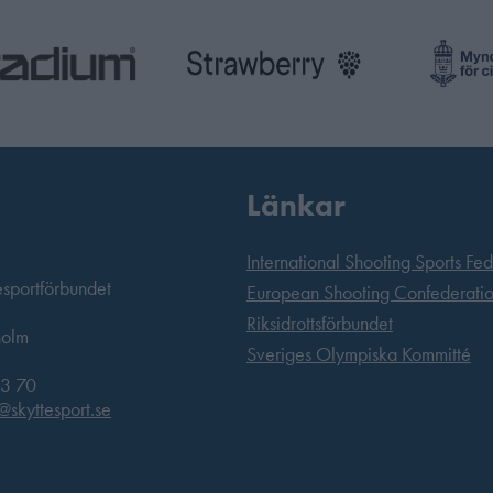
Länkar
International Shooting Sports Fe
esportförbundet
European Shooting Confederati
Riksidrottsförbundet
holm
Sveriges Olympiska Kommitté
3 70
@skyttesport.se