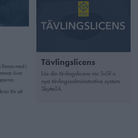
.
Tävlingslicens
 finnas med i
lemmar över
Lös din tävlingslicens via SvSF:s
aperna.
nya tävlingsadministrativa system
SkytteTA.
krav för att