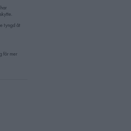
 har
skytte.
e tyngd åt
g för mer