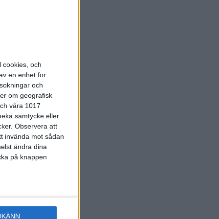
ndutbildning
l cookies, och
av en enhet for
ning (del 1)
rsokningar och
ter om geografisk
 och våra 1017
dning (del 1),
 neka samtycke eller
cker.
Observera att
att invända mot sådan
elst ändra dina
licka på knappen
bildning (del
ning (del 1)
med en
DKÄNN