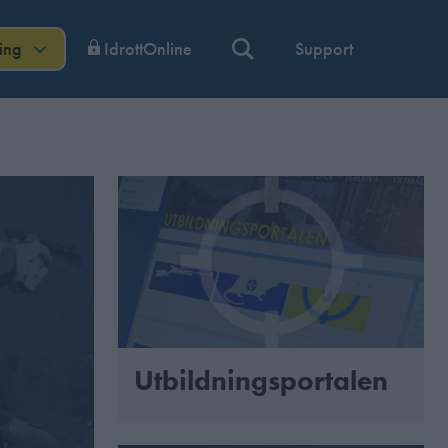
ning
IdrottOnline
Support
Utbildningsportalen