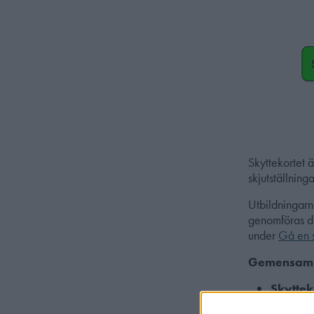
Skyttekortet ä
skjutställnin
Utbildningarna
genomföras di
under
Gå en s
Gemensam 
Skyttek
Första o