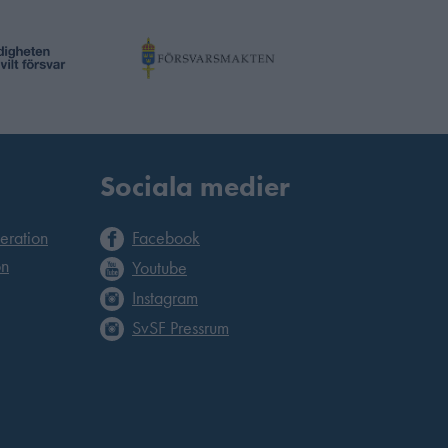
Sociala medier
deration
Facebook
on
Youtube
Instagram
SvSF Pressrum