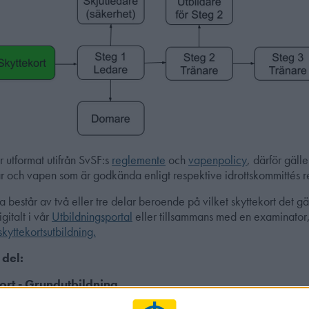
r utformat utifrån SvSF:s
reglemente
och
vapenpolicy
, därför gäll
gar och vapen som är godkända enligt respektive idrottskommittés 
 består av två eller tre delar beroende på vilket skyttekort det gä
gitalt i vår
Utbildningsportal
eller tillsammans med en examinator,
kyttekortsutbildning.
del:
ort - Grundutbildning
ch gemensamma delen som är obligatorisk för alla skyttekortsutbil