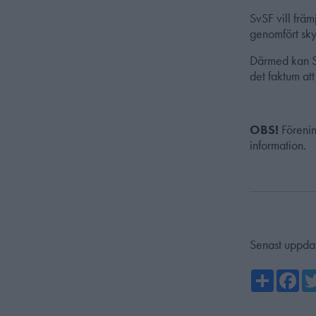
SvSF vill frä
genomfört sky
Därmed kan Sv
det faktum at
OBS!
Förenin
information.
Senast uppda
Share
Fa