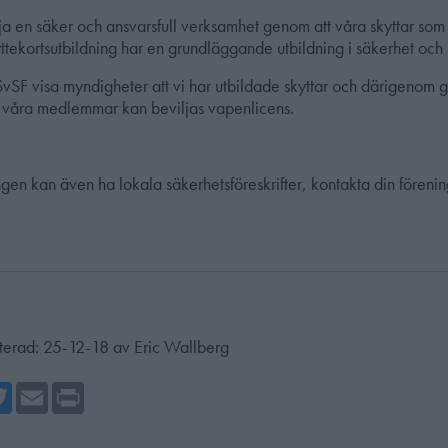
mja en säker och ansvarsfull verksamhet genom att våra skyttar som
ttekortsutbildning har en grundläggande utbildning i säkerhet och 
SF visa myndigheter att vi har utbildade skyttar och därigenom g
t våra medlemmar kan beviljas vapenlicens.
gen kan även ha lokala säkerhetsföreskrifter, kontakta din förenin
terad:
25-12-18
av
Eric Wallberg
cebook
Twitter
Email
Print