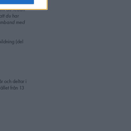
t om du redan
att du har
i samband med
bildning (del
r och deltar i
ället från 13