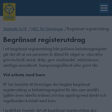
Startsida SvSF
/
ABC för föreningar
/
Begränsat registerutdrag
Begränsat registerutdrag
I ett begränsat registerutdrag från polisens belastningsregister
går det att se om personen är dömd för något av våra allra
grövsta brott: mord, dråp, grov misshandel, människorov,
samtliga sexualbrott, barnpornografibrott eller grovt rån.
Vid arbete med barn
RF har beslutat att föreningar ska begära begränsat
registerutdrag ur belastningsregistret för den som anställs
(gäller även ideella ledare) och har uppdrag med direkt och
regelbunden kontakt med barn.
I praktiken innebär det att begränsat registerutdrag ska