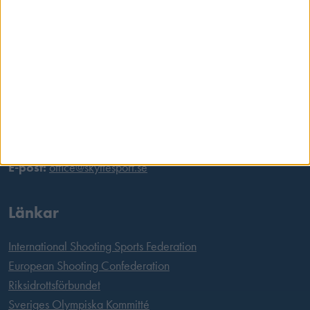
118 60 Stockholm
Postadress
Svenska Skyttesportförbundet
Box 11016
100 61 Stockholm
Tel:
08 699 63 70
E-post:
office@skyttesport.se
Länkar
International Shooting Sports Federation
European Shooting Confederation
Riksidrottsförbundet
Sveriges Olympiska Kommitté