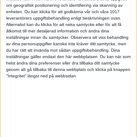
om geografisk positionering och identifiering via skanning av
enheten. Du kan klicka för att godkänna vår och våra 1017
leverantörers uppgiftsbehandling enligt beskrivningen ovan.
Alternativt kan du klicka för att neka samtycke eller för att få
Senast uppdaterad:
23-04-28
av
Alexander Carlsson
åtkomst till mer detaljerad information och ändra dina
inställningar innan du samtycker.
Observera att viss behandling
Share
Facebook
Twitter
Email
Print
av dina personuppgifter kanske inte kräver ditt samtycke, men
du har rätt att invända mot sådan uppgiftsbehandling. Dina
inställningar gäller endast den här webbplatsen. Du kan när som
ABC för föreningar
helst ändra dina preferenser eller dra tillbaka ditt samtycke
genom att gå tillbaka till denna webbplats och klicka på knappen
"Integritet" längst ned på webbsidan.
Extraordinär händelse
Barn- och ungdomsverksamhet
Begränsat registerutdrag
Föreningsavgift