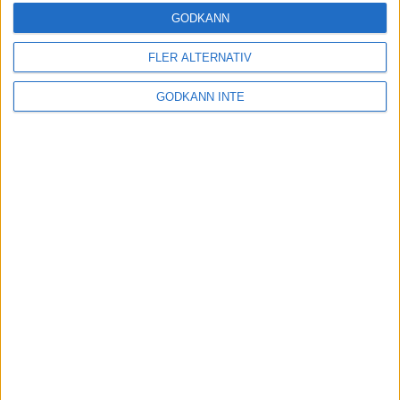
GODKÄNN
FLER ALTERNATIV
GODKÄNN INTE
Barnens spelregler
Riksidrottsförbundet och BRIS initiativ för en
tryggare barn och ungdomsidrott