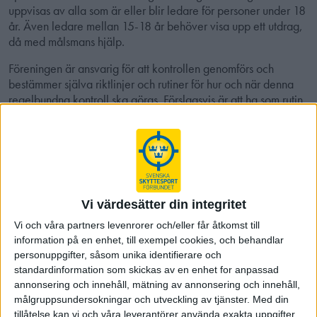
uppvisas av alla som är eller blir ledare för personer under 18
år. Även ledare mellan 15-18 år behöver visa upp ett utdrag,
då med målsmans hjälp.
Föreningen är ansvarig för att kontrollen genomförs och
bestämmer själva riktlinjer och rutiner för hur och när denna
regelbundna kontroll ska göras. Förslagsvis är att ha som rutin
att kolla ledare löpande med vartannat år som mål. Styrelsen
eller av styrelsen utsedd person ska se utdraget men inte
behålla det. Föreningen ska sedan notera på vem och när
registerutdraget visades upp.
Detta gäller även vid uppdrag av förbund med utövare under
18 år, som till exempel landslagsuppdrag, lägerverksamhet
Vi värdesätter din integritet
etc.
Vi och våra partners levenrorer och/eller får åtkomst till
information på en enhet, till exempel cookies, och behandlar
Ansök om registerutdrag på Polisens hemsida
personuppgifter, såsom unika identifierare och
standardinformation som skickas av en enhet for anpassad
Läs mer om begränsat registerutdrag samt vanliga frågor och
annonsering och innehåll, mätning av annonsering och innehåll,
svar
målgruppsundersokningar och utveckling av tjänster.
Med din
tillåtelse kan vi och våra leverantörer använda exakta uppgifter