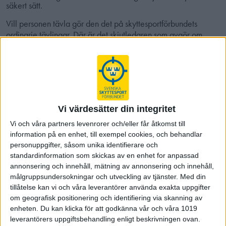
säkert sätt.
Vill personen tävla gör den det på skyttesportförbundets
ordinarie tävlingar. Där är det skjutledaren som avgör om
denne anser att skytten kan delta på ett säkert sätt.
Personer med en NPF diagnos är sedan tidigare fullt ut
inkluderad i skyttesportförbundet.
De olika klasserna
Vi värdesätter din integritet
SH1
Vänder sig till personer med rörelsehinder i
Vi och våra partners levenrorer och/eller får åtkomst till
information på en enhet, till exempel cookies, och behandlar
underkroppen.
personuppgifter, såsom unika identifierare och
SH2
Vänder sig till personer med rörelsehinder i överkropp
standardinformation som skickas av en enhet for anpassad
och underkropp eller endast överkropp.
annonsering och innehåll, mätning av annonsering och innehåll,
målgruppsundersokningar och utveckling av tjänster.
Med din
SH3
Vänder sig till personer med en synnedsättning.
tillåtelse kan vi och våra leverantörer använda exakta uppgifter
om geografisk positionering och identifiering via skanning av
Genom denna uppdelning är skyttesport en av få idrotter där
enheten. Du kan klicka för att godkänna vår och våra 1019
graden av funktionsnedsättningen inte är något hinder för att
leverantörers uppgiftsbehandling enligt beskrivningen ovan.