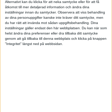
delta på ett rättvist sätt.
Alternativt kan du klicka för att neka samtycke eller för att få
åtkomst till mer detaljerad information och ändra dina
inställningar innan du samtycker.
Observera att viss behandling
av dina personuppgifter kanske inte kräver ditt samtycke, men
Grenar inom paraskyttet
du har rätt att invända mot sådan uppgiftsbehandling. Dina
inställningar gäller endast den här webbplatsen. Du kan när som
Luftgevär - Skjuts i alla 3 klasserna.
helst ändra dina preferenser eller dra tillbaka ditt samtycke
genom att gå tillbaka till denna webbplats och klicka på knappen
Korthåll - Skjuts i SH1 och SH2.
"Integritet" längst ned på webbsidan.
Pistol - Skjuts i SH1 samt av SH2 skyttar som klarar att hålla
pistolen med en hand.
Trap - Skjuts i SH1.
Här kan du hitta mer information
parasport.se
paralympics.org