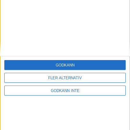
Paraskytte
Information om paraskytte
Aktiv
Förening
GODKÄNN
Utbildning
FLER ALTERNATIV
GODKÄNN INTE
Digitalt annonsmaterial
Samarbetspartners