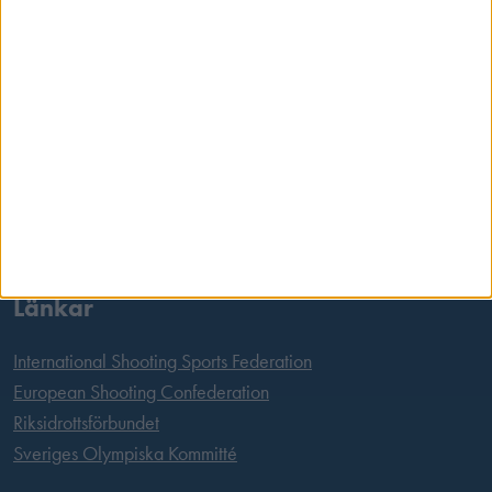
Postadress
Svenska Skyttesportförbundet
Box 11016
100 61 Stockholm
Tel:
08 699 63 70
E-post:
office@skyttesport.se
Länkar
International Shooting Sports Federation
European Shooting Confederation
Riksidrottsförbundet
Sveriges Olympiska Kommitté