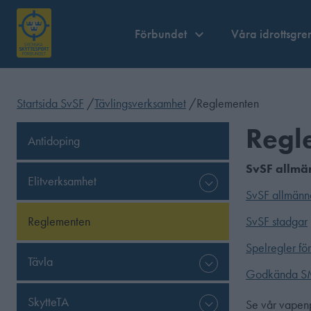
Förbundet
Våra idrottsgre
Startsida SvSF
/
Tävlingsverksamhet
/
Reglementen
Regl
Antidoping
SvSF allmä
Elitverksamhet
SvSF allmänn
Reglementen
SvSF stadgar
Spelregler fö
Tävla
Godkända SM
SkytteTA
Se vår vapen