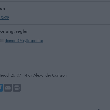
ken
 SvSF
or ang. regler
ill
domare@skyttesport.se
terad:
26-07-14
av
Alexander Carlsson
cebook
Twitter
Email
Print