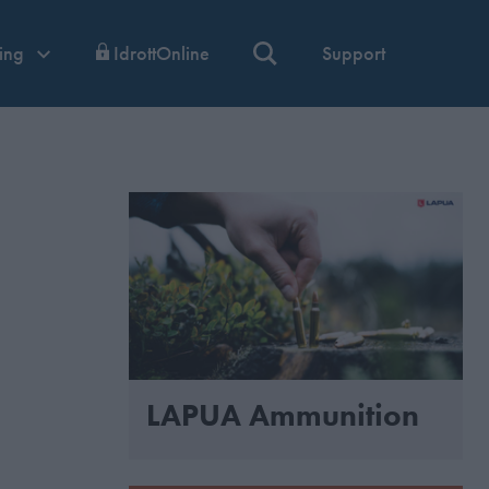
ning
IdrottOnline
Support
LAPUA Ammunition