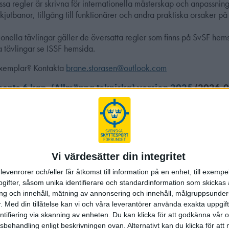
ssa regler är skrivna för internationella mästerskap och anpassni
skjutbanor, tillgång till funktionärer och andra praktiska orsaker på
ionella tävlingar gäller de översatta regler som finns på SvSF hems
a tävlingar se ISSF hemsida.
exemplar? Kontakta
brane.storasen@outlook.com
mente 6 kap. (Allmänna tekniska) version 2025
(2026-0
mente 7 kap. (Gevär) version 2025
(2025-12-15)
ente 8 kap. (Pistol) version 2025
(2026-07-01)
e Om Nya ISSF Regler Och Kolvar
(2026-02-14)
Vi värdesätter din integritet
la grenar, reglementena får användas:
levenrorer och/eller får åtkomst till information på en enhet, till exempe
ifter, såsom unika identifierare och standardinformation som skickas 
5m Standardpistol (Mixade lag)
(2022-11-12)
g och innehåll, mätning av annonsering och innehåll, målgruppsunde
0m Pistol (Mixade lag)
(2022-11-12)
.
Med din tillåtelse kan vi och våra leverantörer använda exakta uppgif
mente 9 kap. (Lerduva) version 2025
(2026-07-15)
entifiering via skanning av enheten. Du kan klicka för att godkänna vår
sbehandling enligt beskrivningen ovan. Alternativt kan du klicka för att