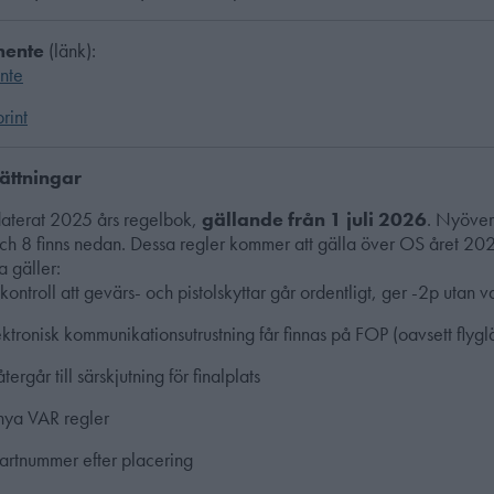
mente
(länk):
nte
rint
ättningar
daterat 2025 års regelbok,
gällande från 1 juli 2026
. Nyöver
ch 8 finns nedan. Dessa regler kommer att gälla över OS året 202
a gäller:
ontroll att gevärs- och pistolskyttar går ordentligt, ger -2p utan v
ktronisk kommunikationsutrustning får finnas på FOP (oavsett flygl
tergår till särskjutning för finalplats
nya VAR regler
tartnummer efter placering