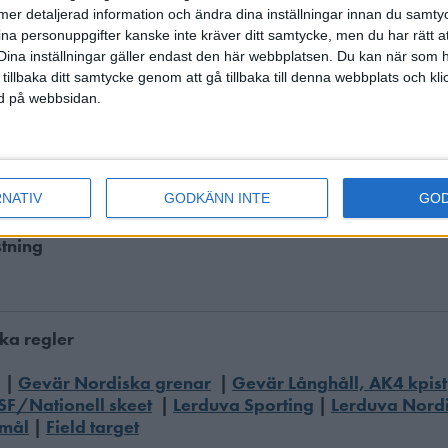
mente 10 kap. (Moving Taget) version 2025
(2026-07-01
ll mer detaljerad information och ändra dina inställningar innan du samty
ina personuppgifter kanske inte kräver ditt samtycke, men du har rätt 
Dina inställningar gäller endast den här webbplatsen. Du kan när som h
de domare
 tillbaka ditt samtycke genom att gå tillbaka till denna webbplats och k
ned på webbsidan.
 domare
(2026-06-01)
pdf-dokument med de aktiva domarlicenserna i Sverige, dokument
ch vissa felaktigheter kan förekomma. Om ni hittar felaktigheter ön
kicka ett e-postmeddelande
på denna adress
i så fall.
RNATIV
GODKÄNN INTE
GO
tning
ka regler
|
Gevär Nordiska grenar
|
Gevär Långhåll, AK4 kpist
SF/Nationell skeet
|
Lerduva Sporting
|
Lerduva Nordi
tmål
|
Field target