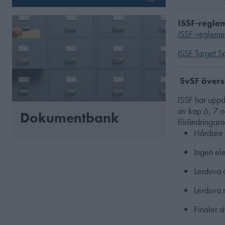
ISSF-regle
ISSF-regleme
ISSF Target Sp
SvSF övers
ISSF har upp
av kap 6, 7 o
Dokumentbank
förändringarn
Hårdare k
Ingen ele
Lerduva å
Lerduva 
Finaler s