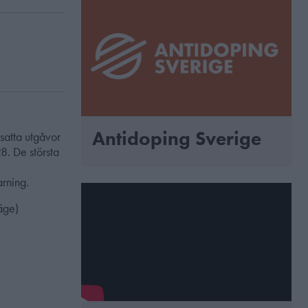
Antidoping Sverige
satta utgåvor
8. De största
arning.
äge)