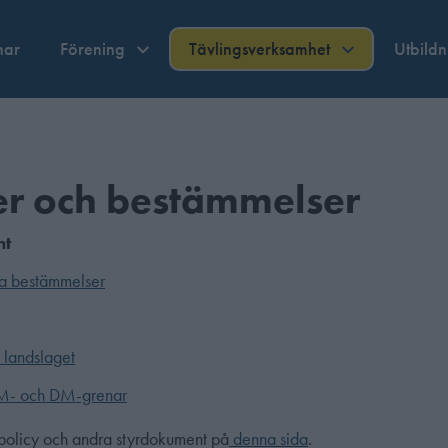
nar
Förening
Tävlingsverksamhet
Utbild
er och bestämmelser
nt
a bestämmelser
r landslaget
- och DM-grenar
policy och andra styrdokument på
denna sida
.