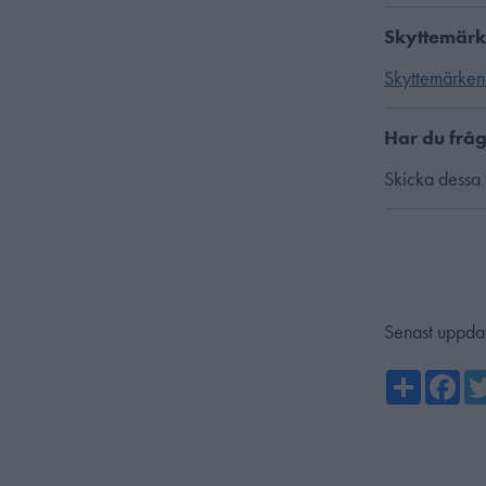
Skyttemär
Skyttemärken
Har du fråg
Skicka dessa t
Senast uppda
Share
Fa