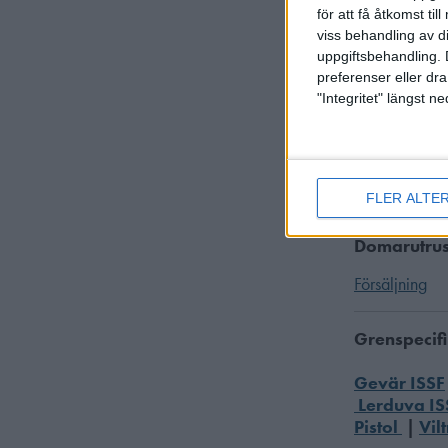
ISSF-regle
för att få åtkomst ti
viss behandling av d
uppgiftsbehandling. 
Licensiera
preferenser eller dra
"Integritet" längst 
Licensierade
Detta är ett 
fortlöpande o
veta detta, s
FLER ALTE
Domarutrus
Försäljning
Grenspecifi
Gevär ISSF
Lerduva IS
Pistol
|
Vil