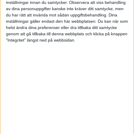
inställningar innan du samtycker.
Observera att viss behandling
Senast uppdaterad:
26-03-17
av dina personuppgifter kanske inte kräver ditt samtycke, men
du har rätt att invända mot sådan uppgiftsbehandling. Dina
Share
Facebook
Twitter
Email
Print
inställningar gäller endast den här webbplatsen. Du kan när som
helst ändra dina preferenser eller dra tillbaka ditt samtycke
genom att gå tillbaka till denna webbplats och klicka på knappen
"Integritet" längst ned på webbsidan.
Startsida Gevär Långhåll, AK, Kpist
Våra grenar och discipliner
Tävlingsverksamhet
Arrangera tävling
Regler - grenspecifika