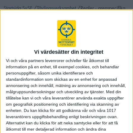
Startsida SvSF
/
Tävlingsverksamhet
/
Regler - grenspecifika
Regler - Gevär Långhåll, AK4,
kpist
Regelbok nationellt skytte (SvSF regelbok)
(2026-03-02)
Vi värdesätter din integritet
Bilaga Sekundfält - SvSF Regelbok Nationellt Skytte
(2026-
Vi och våra partners levenrorer och/eller får åtkomst till
03-02)
information på en enhet, till exempel cookies, och behandlar
personuppgifter, såsom unika identifierare och
standardinformation som skickas av en enhet for anpassad
Regelbok AK 4 - Skytte
(2019-03-17)
annonsering och innehåll, mätning av annonsering och innehåll,
Regelbok Långhållsskytte
(2025-04-23)
målgruppsundersokningar och utveckling av tjänster.
Med din
Samtliga reglementen och bestämmelser finner ni
tillåtelse kan vi och våra leverantörer använda exakta uppgifter
här:
om geografisk positionering och identifiering via skanning av
enheten. Du kan klicka för att godkänna vår och våra 1017
SvSF och ISSF övriga Regler och bestämmelser
leverantörers uppgiftsbehandling enligt beskrivningen ovan.
Alternativt kan du klicka för att neka samtycke eller för att få
åtkomst till mer detaljerad information och ändra dina