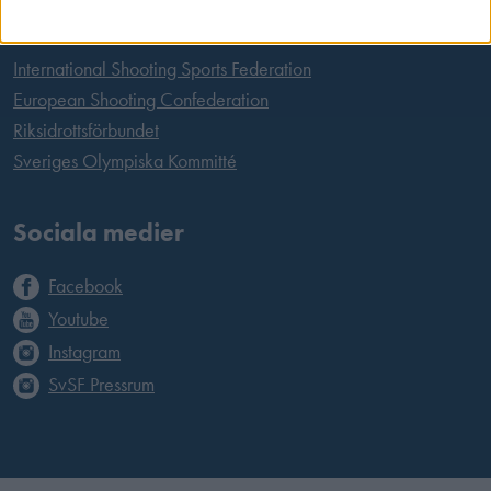
Länkar
International Shooting Sports Federation
European Shooting Confederation
Riksidrottsförbundet
Sveriges Olympiska Kommitté
Sociala medier
Facebook
Youtube
Instagram
SvSF Pressrum