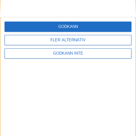
Se alla svenska rekord
GODKÄNN
FLER ALTERNATIV
Samarbetspartners
GODKÄNN INTE
Kontakta oss