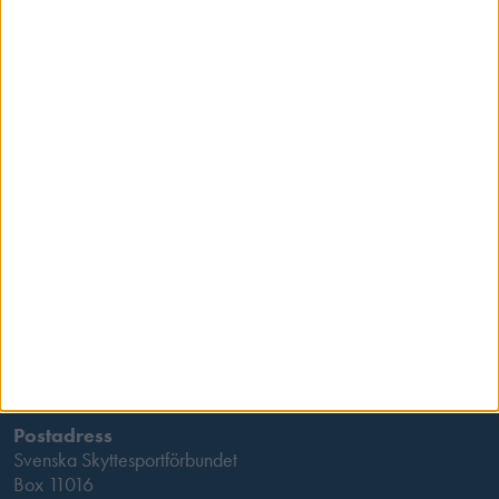
Kontakta oss
Besöksadress
Skansbrogatan 7
118 60 Stockholm
Postadress
Svenska Skyttesportförbundet
Box 11016