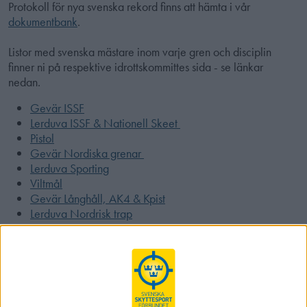
Protokoll för nya svenska rekord finns att hämta i vår
dokumentbank
.
Listor med svenska mästare inom varje gren och disciplin
finner ni på respektive idrottskommittes sida - se länkar
nedan.
Gevär ISSF
Lerduva ISSF & Nationell Skeet
Pistol
Gevär Nordiska grenar
Lerduva Sporting
Viltmål
Gevär Långhåll, AK4 & Kpist
Lerduva Nordrisk trap
Field Target (Kommer inom kort)
GEVÄR
Internationella grenar
Nationella grenar
Luftgevär 10m
Luftgevär stående