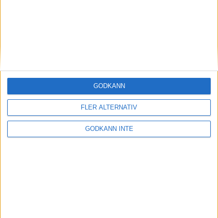
Tävla
SkytteTA
GODKÄNN
FLER ALTERNATIV
GODKÄNN INTE
Dokumentbank