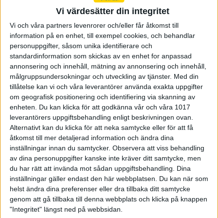
Fritt gevär 50m
Luftgevär sittande
Vi värdesätter din integritet
Sportgevär 50m
Korthåll liggande
Vi och våra partners levenrorer och/eller får åtkomst till
Fritt gevär 300m
Korthåll ställningar
information på en enhet, till exempel cookies, och behandlar
Gevär 300m Damer
Gevär 6,5mm liggande
personuppgifter, såsom unika identifierare och
Standardgevär 300 m
Gevär 6,5mm ställningar
standardinformation som skickas av en enhet for anpassad
Kpist liggande
annonsering och innehåll, mätning av annonsering och innehåll,
Svenska rekord utan final
Kpist ställningar
målgruppsundersokningar och utveckling av tjänster.
Med din
Gevar Issf Svenska Rekord
Ak 4 liggande
tillåtelse kan vi och våra leverantörer använda exakta uppgifter
Gevar Issf Svenska Rekord
om geografisk positionering och identifiering via skanning av
Svenska rekord nationella
enheten. Du kan klicka för att godkänna vår och våra 1017
Svenska Finalrekord Gevär
grenar
leverantörers uppgiftsbehandling enligt beskrivningen ovan.
ISSF
Svenska Rekord Nationellt
Alternativt kan du klicka för att neka samtycke eller för att få
Gevärsskytte
åtkomst till mer detaljerad information och ändra dina
inställningar innan du samtycker.
Observera att viss behandling
PISTOL
av dina personuppgifter kanske inte kräver ditt samtycke, men
Grenar
du har rätt att invända mot sådan uppgiftsbehandling. Dina
Luftpistol 10m
inställningar gäller endast den här webbplatsen. Du kan när som
Snabbluftpistol 10m
helst ändra dina preferenser eller dra tillbaka ditt samtycke
Sportpistol 25m
genom att gå tillbaka till denna webbplats och klicka på knappen
Snabbpistol 25m
"Integritet" längst ned på webbsidan.