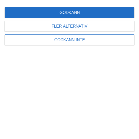
GODKÄNN
FLER ALTERNATIV
GODKÄNN INTE
Lerduva Sporting
FITASC, Compak och Engelsk Sporting