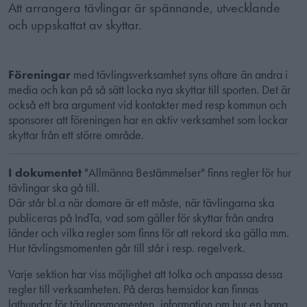
Att arrangera tävlingar är spännande, utvecklande
och uppskattat av skyttar.
Föreningar
med tävlingsverksamhet syns oftare än andra i
media och kan på så sätt locka nya skyttar till sporten. Det är
också ett bra argument vid kontakter med resp kommun och
sponsorer att föreningen har en aktiv verksamhet som lockar
skyttar från ett större område.
I
dokumentet
"Allmänna Bestämmelser" finns regler för hur
tävlingar ska gå till.
Där står bl.a när domare är ett måste, när tävlingarna ska
publiceras på IndTa, vad som gäller för skyttar från andra
länder och vilka regler som finns för att rekord ska gälla mm.
Hur tävlingsmomenten går till står i resp. regelverk.
Varje sektion har viss möjlighet att tolka och anpassa dessa
regler till verksamheten. På deras hemsidor kan finnas
lathundar för tävlingsmomenten, information om hur en bana