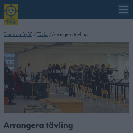
Startsida SvSF
/
Tävla
/
Arrangera tävling
Arrangera tävling