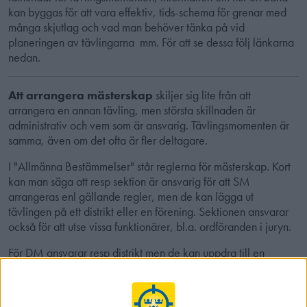
kan byggas för att vara effektiv, tids-schema för grenar med
många skjutlag och vad man behöver tänka på vid
planeringen av tävlingarna mm. För att se dessa följ länkarna
nedan.
Att arrangera mästerskap
skiljer sig lite från att
arrangera en annan tävling, men största skillnaden är
administrativ och vem som är ansvarig. Tävlingsmomenten är
samma, även om det ofta är fler deltagare.
I "Allmänna Bestämmelser" står reglerna för mästerskap. Kort
kan man säga att resp sektion är ansvarig för att SM
arrangeras enl gällande regler, men de kan lägga ut
tävlingen på ett distrikt eller en förening. Sektionen ansvarar
också för att utse vissa funktionärer, bl.a. ordföranden i juryn.
För DM ansvarar resp distrikt men de kan uppdra till en
förening att genomföra tävlingen.
Allmänna bestämmelser