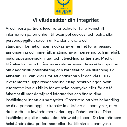
Domarutbildning
Vi värdesätter din integritet
Godkända SM-och DM-grenar
Vi och våra partners levenrorer och/eller får åtkomst till
Reglementen
information på en enhet, till exempel cookies, och behandlar
personuppgifter, såsom unika identifierare och
Skyttekort
standardinformation som skickas av en enhet for anpassad
SkytteTA
annonsering och innehåll, mätning av annonsering och innehåll,
målgruppsundersokningar och utveckling av tjänster.
Med din
SäkB
tillåtelse kan vi och våra leverantörer använda exakta uppgifter
om geografisk positionering och identifiering via skanning av
enheten. Du kan klicka för att godkänna vår och våra 1017
För föreningar
som idag inte har tävlingsverksamhet finns
leverantörers uppgiftsbehandling enligt beskrivningen ovan.
det mycket erfarenhet inom skyttet att ta del av. Vana skyttar
Alternativt kan du klicka för att neka samtycke eller för att få
kan mycket, många funktionärer har stor kunskap om
åtkomst till mer detaljerad information och ändra dina
planering och genomförande.
inställningar innan du samtycker.
Observera att viss behandling
av dina personuppgifter kanske inte kräver ditt samtycke, men
Några frågor som kommit upp
du har rätt att invända mot sådan uppgiftsbehandling. Dina
inställningar gäller endast den här webbplatsen. Du kan när som
Vi har inte en tillräckligt bra/stor bana.
helst ändra dina preferenser eller dra tillbaka ditt samtycke
Tävlingar sker på en stor mängd olika banor, allt från den lilla