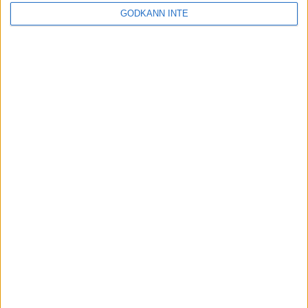
GODKÄNN INTE
Utbildningsportalen