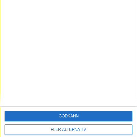
Utbildningar
Utbildningsportalen
Logga in i Utbildningsportalen
Kom igång
Frågor och svar
SISU Idrottsutbildarna
GODKÄNN
Skyttegymnasium
FLER ALTERNATIV