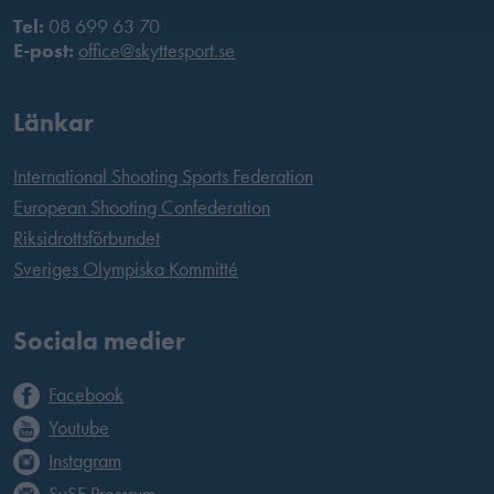
Tel:
08 699 63 70
E-post:
office@skyttesport.se
Länkar
International Shooting Sports Federation
European Shooting Confederation
Riksidrottsförbundet
Sveriges Olympiska Kommitté
Sociala medier
Facebook
Youtube
Instagram
SvSF Pressrum