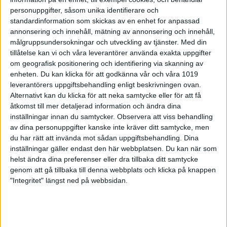
personuppgifter, såsom unika identifierare och
Vissa e-posttjänster blockerar länkar så det inte går att klicka
standardinformation som skickas av en enhet for anpassad
på dem av säkerhetsskäl, kopiera då istället adressen och
annonsering och innehåll, mätning av annonsering och innehåll,
klistra in i adressrutan i webbläsare för att aktivera kontot.
målgruppsundersokningar och utveckling av tjänster.
Med din
tillåtelse kan vi och våra leverantörer använda exakta uppgifter
om geografisk positionering och identifiering via skanning av
enheten. Du kan klicka för att godkänna vår och våra 1019
Måste man göra utbildningarna via
leverantörers uppgiftsbehandling enligt beskrivningen ovan.
Utbildningsportalen?
Alternativt kan du klicka för att neka samtycke eller för att få
åtkomst till mer detaljerad information och ändra dina
Skyttekort
inställningar innan du samtycker.
Observera att viss behandling
Nej, de digitala utbildningar för Skyttekorten är ett alternativ
av dina personuppgifter kanske inte kräver ditt samtycke, men
då de även kan göras tillsammans med en examinator. Skytten
du har rätt att invända mot sådan uppgiftsbehandling. Dina
väljer själv om denne vill gå en utbildning digitalt eller med
inställningar gäller endast den här webbplatsen. Du kan när som
en examinator.
helst ändra dina preferenser eller dra tillbaka ditt samtycke
genom att gå tillbaka till denna webbplats och klicka på knappen
Läs mer på Gå en skyttekortsutbildning
"Integritet" längst ned på webbsidan.
Steg 1 - Ledare
Ja, Steg 1 är helt digitala utbildningar i Utbildningsportalen.