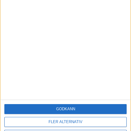
Sveriges Olympiska Kommitté
Sociala medier
Facebook
Youtube
Instagram
SvSF Pressrum
GODKÄNN
FLER ALTERNATIV