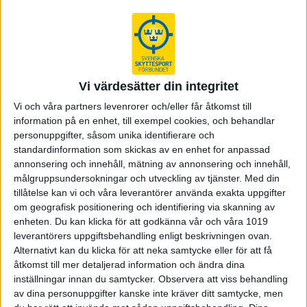
Vi värdesätter din integritet
Vi och våra partners levenrorer och/eller får åtkomst till
information på en enhet, till exempel cookies, och behandlar
personuppgifter, såsom unika identifierare och
Victor Lindgren tog sitt tredje
standardinformation som skickas av en enhet for anpassad
guld i Wroclaw
annonsering och innehåll, mätning av annonsering och innehåll,
målgruppsundersokningar och utveckling av tjänster.
Med din
tillåtelse kan vi och våra leverantörer använda exakta uppgifter
26-08-05
om geografisk positionering och identifiering via skanning av
De svenska framgångarna fortsätter på U23-EM i
enheten. Du kan klicka för att godkänna vår och våra 1019
Wroclaw. Efter gårdagens lagguld och dubbla
leverantörers uppgiftsbehandling enligt beskrivningen ovan.
svenska medaljer i herrarnas 10 meter luftgevär följde
Alternativt kan du klicka för att neka samtycke eller för att få
Victor Lindgren upp med ännu ett EM-guld, den här
åtkomst till mer detaljerad information och ändra dina
gång…
inställningar innan du samtycker.
Observera att viss behandling
av dina personuppgifter kanske inte kräver ditt samtycke, men
U23-EM
Victor Lindgren
Gevär ISSF
EM