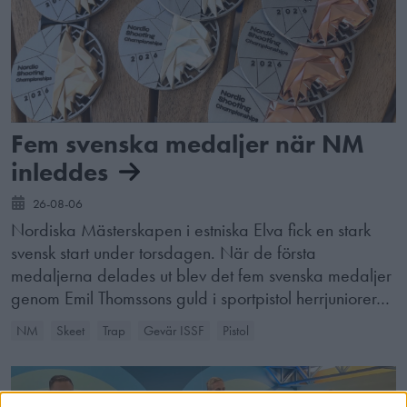
Fem svenska medaljer när NM
inleddes
26-08-06
Nordiska Mästerskapen i estniska Elva fick en stark
svensk start under torsdagen. När de första
medaljerna delades ut blev det fem svenska medaljer
genom Emil Thomssons guld i sportpistol herrjuniorer…
NM
Skeet
Trap
Gevär ISSF
Pistol