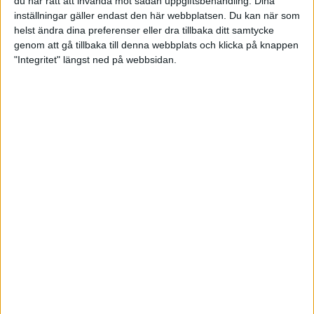
du har rätt att invända mot sådan uppgiftsbehandling. Dina
inställningar gäller endast den här webbplatsen. Du kan när som
helst ändra dina preferenser eller dra tillbaka ditt samtycke
genom att gå tillbaka till denna webbplats och klicka på knappen
"Integritet" längst ned på webbsidan.
Svenska truppen på plats för
Nordiska mästerskapen i Estland
26-08-04
Den svenska truppen är nu på plats i Estland för att