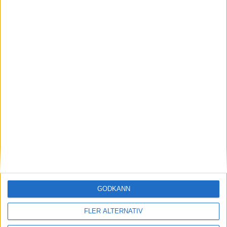
Arrangera utbildningar
Övriga utbildningar
Utbildningsportalen
SISU Idrottsutbildarna
Skyttegymnasium
GODKÄNN
FLER ALTERNATIV