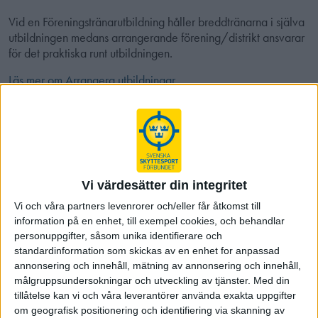
Vid en Föreningstränarutbildning håller breddtränarna i själva
utbildningen medans arrangerande förening/distrikt ansvarar
för det praktiska runt utbildningen.
Läs mer om Arrangera utbildningar
Breddtränare kommer uppdateras och byta namn till Utbildare
för Steg 2 efter att Föreningstränarutbildningarna uppdaterats
till det nya upplägget Steg 2 - Tränare.
Vi värdesätter din integritet
Vi och våra partners levenrorer och/eller får åtkomst till
information på en enhet, till exempel cookies, och behandlar
personuppgifter, såsom unika identifierare och
standardinformation som skickas av en enhet for anpassad
annonsering och innehåll, mätning av annonsering och innehåll,
målgruppsundersokningar och utveckling av tjänster.
Med din
tillåtelse kan vi och våra leverantörer använda exakta uppgifter
om geografisk positionering och identifiering via skanning av