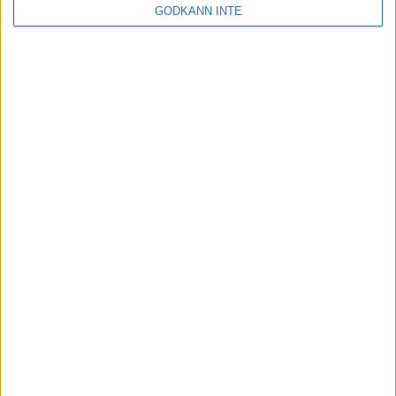
GODKÄNN INTE
Utbildningsportalen
Samarbetspartners