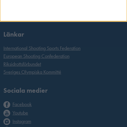
Tel:
08 699 63 70
E-post:
office@skyttesport.se
Länkar
International Shooting Sports Federation
European Shooting Confederation
Riksidrottsförbundet
Sveriges Olympiska Kommitté
Sociala medier
Facebook
Youtube
Instagram