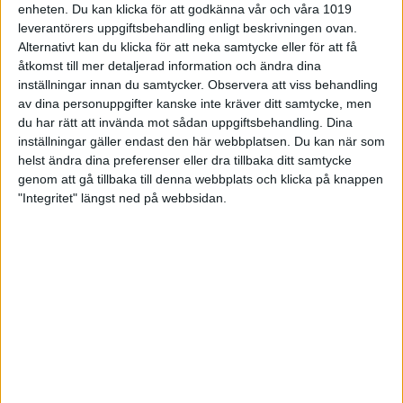
enheten. Du kan klicka för att godkänna vår och våra 1019
leverantörers uppgiftsbehandling enligt beskrivningen ovan.
Alternativt kan du klicka för att neka samtycke eller för att få
åtkomst till mer detaljerad information och ändra dina
inställningar innan du samtycker.
Observera att viss behandling
av dina personuppgifter kanske inte kräver ditt samtycke, men
du har rätt att invända mot sådan uppgiftsbehandling. Dina
inställningar gäller endast den här webbplatsen. Du kan när som
helst ändra dina preferenser eller dra tillbaka ditt samtycke
Senast uppdaterad:
24-02-20
av
Eric Wallberg
genom att gå tillbaka till denna webbplats och klicka på knappen
"Integritet" längst ned på webbsidan.
Share
Facebook
Twitter
Email
Print
Startsida Utbildning
Utbildningar
Skyttekort