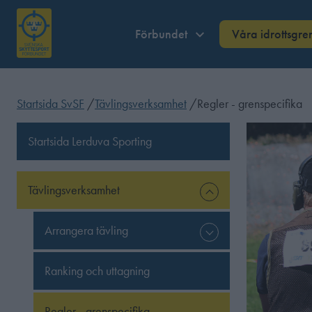
Förbundet
Våra idrottsgre
Startsida SvSF
/
Tävlingsverksamhet
/
Regler - grenspecifika
Startsida Lerduva Sporting
Tävlingsverksamhet
Arrangera tävling
Ranking och uttagning
Regler - grenspecifika