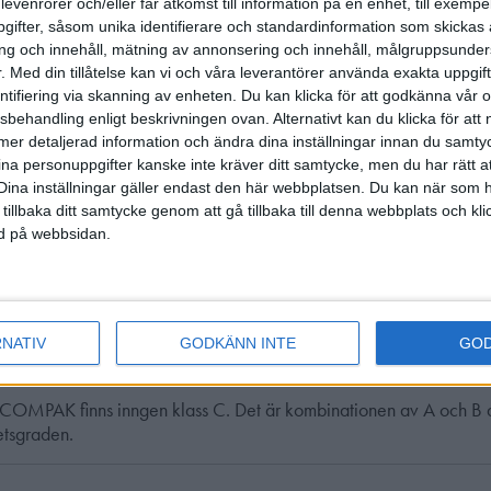
 Compak Sporting
levenrorer och/eller får åtkomst till information på en enhet, till exempe
ifter, såsom unika identifierare och standardinformation som skickas 
boken nämns svårghetsgrader A, B, C på olika duvor? 
g och innehåll, mätning av annonsering och innehåll, målgruppsunde
Kan ni ge exempel?
.
Med din tillåtelse kan vi och våra leverantörer använda exakta uppgif
 B, Kastriktningar, behandlar svårighetsklassificering av kastbano
entifiering via skanning av enheten. Du kan klicka för att godkänna vår
en ska fördela dem på varje station. Det är värt att notera att det i
sbehandling enligt beskrivningen ovan. Alternativt kan du klicka för att
ll mer detaljerad information och ändra dina inställningar innan du samty
ell typ av duva eller kastriktning utan definieras enligt följande id
ina personuppgifter kanske inte kräver ditt samtycke, men du har rätt 
iciering av duvans / kastriktningens svårighetsgrad definieras av 
Dina inställningar gäller endast den här webbplatsen. Du kan när som h
 enligt följande:
 tillbaka ditt samtycke genom att gå tillbaka till denna webbplats och k
ned på webbsidan.
centen (80%, 60–80%, 40–60%) anger hur stor andel av duvorn
msnittlig skytt förväntas träffa:
Klass A: Lätt – en genomsnittlig skytt träffar mer än 80% av dessa
Klass B: Medelsvår – träffprocent 60–80%.
RNATIV
GODKÄNN INTE
GO
Klass C: Svår – träffprocent 40–60%.
 COMPAK finns inngen klass C. Det är kombinationen av A och B 
etsgraden.