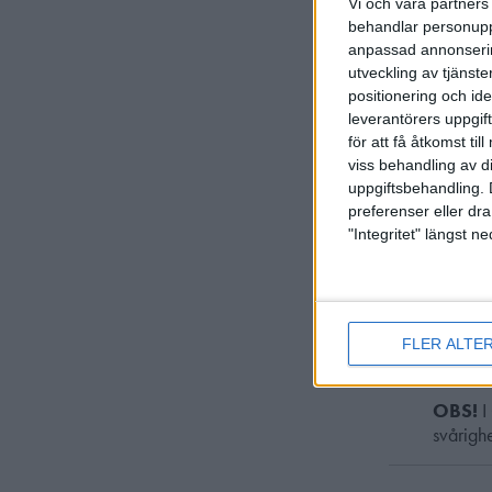
organise
Vi och våra partners 
behandlar personuppg
I regel
anpassad annonserin
detta? 
utveckling av tjänster
>>Kapitel
positionering och id
banläggar
leverantörers uppgift
för att få åtkomst ti
nån speci
viss behandling av d
Klassif
uppgiftsbehandling. 
reglerna
preferenser eller dra
"Integritet" längst 
Pro
geno
FLER ALTE
OBS!
I
svårigh