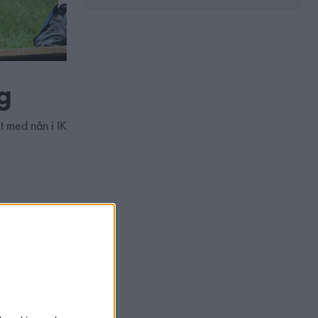
g
t med nån i IK
esign and