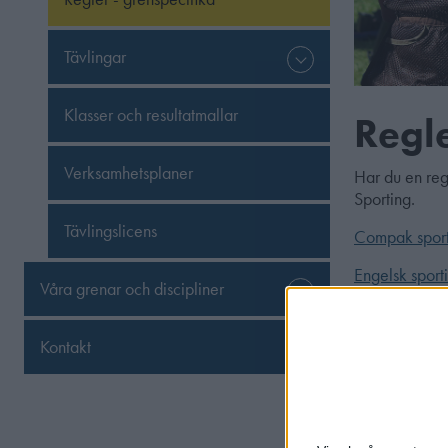
Tävlingar
Klasser och resultatmallar
Regle
Verksamhetsplaner
Har du en reg
Sporting.
Tävlingslicens
Compak sport
Engelsk sport
Våra grenar och discipliner
Fitasc sportin
Kontakt
Frågor och
Finns d
>>Det fi