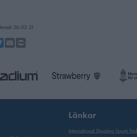
terad:
26-02-21
cebook
Twitter
Email
Print
Länkar
International Shooting Sports Fe