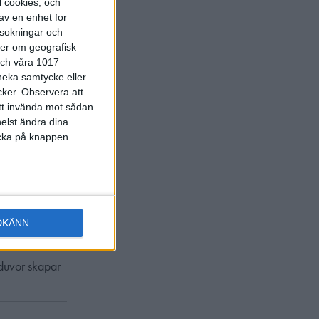
l cookies, och
av en enhet for
Vad är
rsokningar och
ter om geografisk
r och hur
 och våra 1017
nte finns inte
 neka samtycke eller
cker.
Observera att
é.
att invända mot sådan
FITASC
elst ändra dina
licka på knappen
a en
 duvor.
DKÄNN
duvor skapar