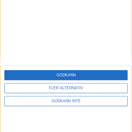
Kontakt
GODKÄNN
FLER ALTERNATIV
Svenska Rekord
GODKÄNN INTE
Se alla svenska rekord