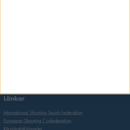
Skansbrogatan 7
118 60 Stockholm
Postadress
Svenska Skyttesportförbundet
Box 11016
100 61 Stockholm
Tel:
08 699 63 70
E-post:
office@skyttesport.se
Länkar
International Shooting Sports Federation
European Shooting Confederation
Riksidrottsförbundet