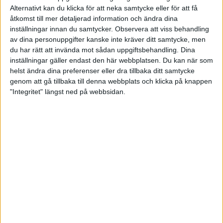
Elitgruppen 2026 hittar ni i detta dokument
Alternativt kan du klicka för att neka samtycke eller för att få
(uppdateras senare under 2026)
åtkomst till mer detaljerad information och ändra dina
inställningar innan du samtycker.
Observera att viss behandling
I nedanstående dokument ser ni vilka skyttar som
av dina personuppgifter kanske inte kräver ditt samtycke, men
du har rätt att invända mot sådan uppgiftsbehandling. Dina
är uttagna till olika mästerskap 2026
(uppdateras
inställningar gäller endast den här webbplatsen. Du kan när som
senare under 2026)
helst ändra dina preferenser eller dra tillbaka ditt samtycke
genom att gå tillbaka till denna webbplats och klicka på knappen
"Integritet" längst ned på webbsidan.
Senast uppdaterad:
26-02-17
Share
Facebook
Twitter
Email
Print
Startsida Lerduva Sporting
Tävlingsverksamhet
Arrangera tävling