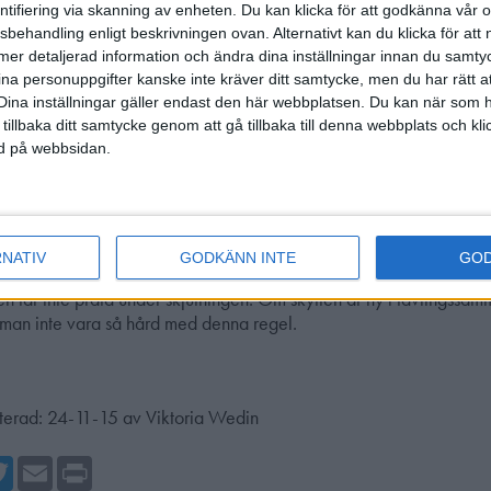
tt det inte är bara skjuthallen personen behöver ha tillträde till, hur
entifiering via skanning av enheten. Du kan klicka för att godkänna vår
dningsrum, uppehållsrum etc ut.
sbehandling enligt beskrivningen ovan. Alternativt kan du klicka för att
raskytten som vilken skytt som helst, samma regler gäller för dem
ll mer detaljerad information och ändra dina inställningar innan du samty
ttarna som vistas i skjuthallen. Men uppmärksamma även de skyttar
ina personuppgifter kanske inte kräver ditt samtycke, men du har rätt 
s på prisutdelningen, även om skytten varit ensam i klassen så är de
Dina inställningar gäller endast den här webbplatsen. Du kan när som h
 tillbaka ditt samtycke genom att gå tillbaka till denna webbplats och k
ar att få en medalj.
ned på webbsidan.
 klasserna SH2 (skjuter med stöd) samt SH3 (elektron) får ha en p
ar dem under skjutningen.
 assistenten göra allt personen inte själv klarar fysiskt men enda
n.
 assistenten se så att skytten står så att den siktar på sin egen tavla
RNATIV
GODKÄNN INTE
GO
en skytten endera på rygg eller arm vart skottet har tagit.
en får inte prata under skjutningen. Om skytten är ny i tävlingss
man inte vara så hård med denna regel.
terad:
24-11-15
av
Viktoria Wedin
cebook
Twitter
Email
Print