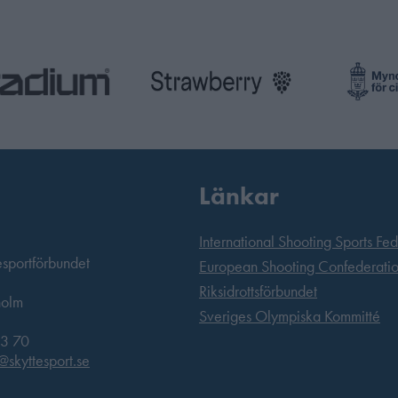
Länkar
International Shooting Sports Fe
esportförbundet
European Shooting Confederati
Riksidrottsförbundet
holm
Sveriges Olympiska Kommitté
3 70
@skyttesport.se