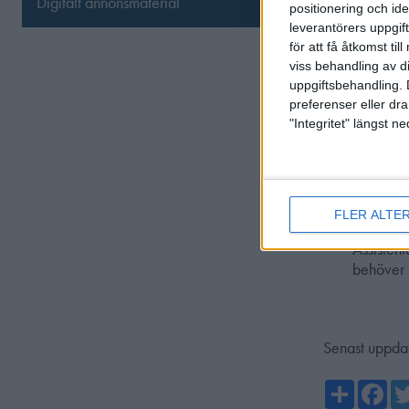
Digitalt annonsmaterial
Tänk på a
positionering och id
ev omklä
leverantörers uppgift
Bemöt pa
för att få åtkomst ti
andra sky
viss behandling av d
egen klas
uppgiftsbehandling. 
preferenser eller dra
nya skytt
"Integritet" längst 
Skyttar i
assister
I SH2 får
av skytte
I SH3 får
FLER ALTE
assistent
Assistent
behöver 
Senast uppda
Share
Fa