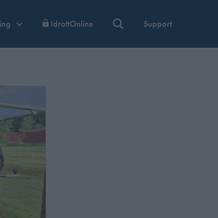
ning
IdrottOnline
Support