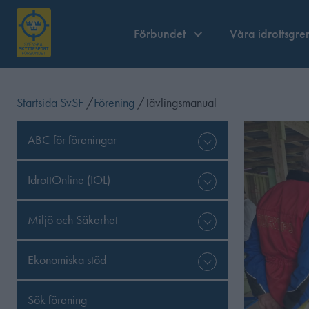
Förbundet
Våra idrottsgre
Startsida SvSF
/
Förening
/
Tävlingsmanual
ABC för föreningar
IdrottOnline (IOL)
Miljö och Säkerhet
Ekonomiska stöd
Sök förening