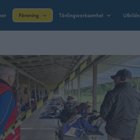
nar
Förening
Tävlingsverksamhet
Utbild