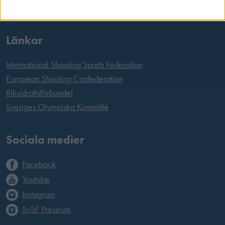
E-post:
office@skyttesport.se
Länkar
International Shooting Sports Federation
European Shooting Confederation
Riksidrottsförbundet
Sveriges Olympiska Kommitté
Sociala medier
Facebook
Youtube
Instagram
SvSF Pressrum