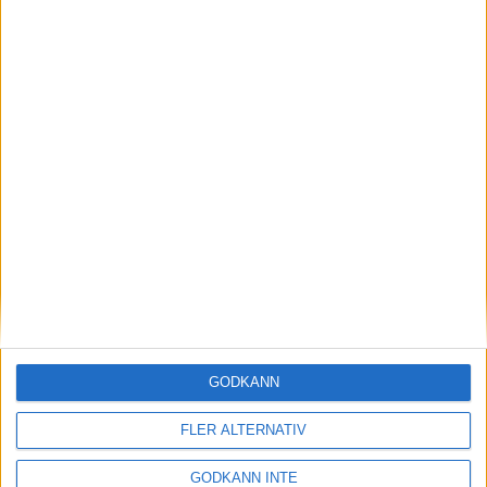
Miljökonsult
Egenkontroll
Miljöhandbok
Säkerhet
Anläggningsguide
Ekonomiska stöd
GODKÄNN
Sök förening
FLER ALTERNATIV
GODKÄNN INTE