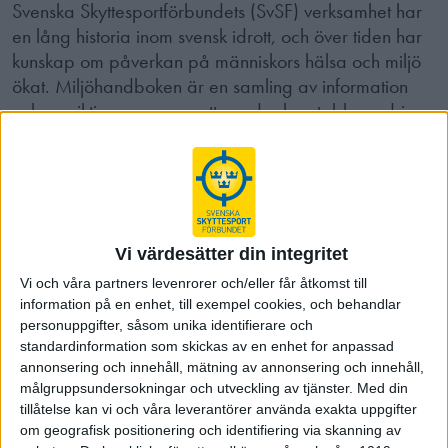
Svenska Skyttesportförbundets (SvSF) verksamhet har
en lång historia inom svensk idrott, och över tiden har
kunskap om påverkan på människors hälsa och miljö
ökat. Miljöhandboken är en samling av information
och en viktig resurs oavsett om du ska etablera, driva
eller avveckla din skytteanläggning. Handboken
innehåller även stöd i arbete med svenska lagkrav,
tillsyn av myndigheter, strävan mot de nationella
miljömålen samt krav på återställande vid avveckling.
Vi värdesätter din integritet
Miljöhandbok
(pdf)
Vi och våra partners levenrorer och/eller får åtkomst till
information på en enhet, till exempel cookies, och behandlar
personuppgifter, såsom unika identifierare och
Miljötänk på skjutbana
standardinformation som skickas av en enhet for anpassad
Det finns många aspekter att ta hänsyn till för att kunna
annonsering och innehåll, mätning av annonsering och innehåll,
besvara frågan hur just ni ska tänka kring miljö vid er
målgruppsundersokningar och utveckling av tjänster.
Med din
skjutbana. Specifika förhållanden råder för varje skjutbana
tillåtelse kan vi och våra leverantörer använda exakta uppgifter
och gör varje fall unikt; ett generellt svar blir svårt att ge. Trots
om geografisk positionering och identifiering via skanning av
att resultat inte alltid visar någon större miljöpåverkan eller