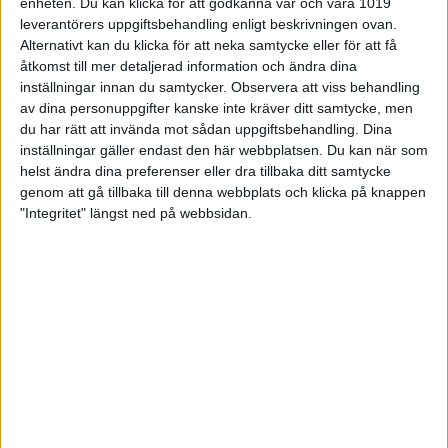
enheten. Du kan klicka för att godkänna vår och våra 1019
höga risker är det ett faktum att verksamheten på skjutbanor
leverantörers uppgiftsbehandling enligt beskrivningen ovan.
klassas som miljöfarlig enligt svensk miljölagstiftning och utgör
Alternativt kan du klicka för att neka samtycke eller för att få
en potentiell risk att påverka människors hälsa och miljön.
åtkomst till mer detaljerad information och ändra dina
inställningar innan du samtycker.
Observera att viss behandling
av dina personuppgifter kanske inte kräver ditt samtycke, men
du har rätt att invända mot sådan uppgiftsbehandling. Dina
Att tänka på
inställningar gäller endast den här webbplatsen. Du kan när som
Att tänka på om du väljer att skriva ut denna handbok, är att
helst ändra dina preferenser eller dra tillbaka ditt samtycke
den endast är aktuell den dagen när du skrev ut den! Tänk på
genom att gå tillbaka till denna webbplats och klicka på knappen
att saker och ting kan ändras och uppdateras, och då är det
"Integritet" längst ned på webbsidan.
bra om du kollar SvSFs hemsida för den senaste
informationen. Se boken som ett uppslagsverk där
informationen är samlad.
Kontakt
Svenska Skyttesportförbundet (SvSF) jobbar aktivt med
hållbarhet (kolla gärna senaste Verksamhetsplanen).
Miljöpolicyn för SvSF finns och den senaste version hittar ni på
hemsidan. Hör alltid av er till kansliet om ni undrar över något