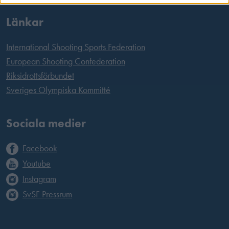
Länkar
International Shooting Sports Federation
European Shooting Confederation
Riksidrottsförbundet
Sveriges Olympiska Kommitté
Sociala medier
Facebook
Youtube
Instagram
SvSF Pressrum