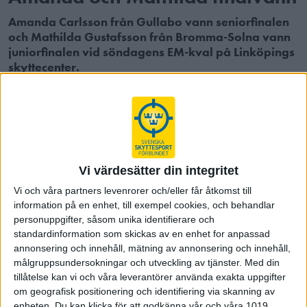
Amanda Carlsson från Gullabo vann seniorfinalen
och Mathilda Gustafsson från Bromma-Solna vann
juniorfinalen vid söndagens EM-kval på Linköpings
skyttecenter.
Finalerna blev totalt sett något mer ojämna än under
lördagen.
På seniorsidan tog Erik Sahlin, Göteborg, ledningen efter fem
skott innan Amanda Carlsson tog över kommandot. Ett ledning
Vi värdesätter din integritet
som hon sedan vägrade släppa ifrån sig.
Vi och våra partners levenrorer och/eller får åtkomst till
Största dramatik uppstod då Victor Lindgren och Jesper
information på en enhet, till exempel cookies, och behandlar
Johansson fick särskjuta om andra och tredje placering. En
personuppgifter, såsom unika identifierare och
kamp där Jeppe drog längsta strået med 10,5-9,9.
standardinformation som skickas av en enhet for anpassad
Amanda kunde sedan defilera hem segern med 251,4 mot
annonsering och innehåll, mätning av annonsering och innehåll,
250,4 dito för Jesper Johansson, Kävlinge.
målgruppsundersokningar och utveckling av tjänster.
Med din
tillåtelse kan vi och våra leverantörer använda exakta uppgifter
om geografisk positionering och identifiering via skanning av
enheten. Du kan klicka för att godkänna vår och våra 1019