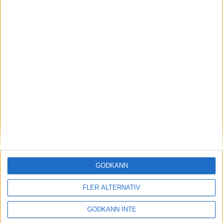
(IndTA).
Mikael Svensson, text och bilder
Gevär ISSF
Se fler relaterade nyheter
Richard Gardt 24-12-08
Share
Facebook
Twitter
Email
Print
GODKÄNN
Startsida Gevär ISSF
FLER ALTERNATIV
Våra grenar och discipliner
GODKÄNN INTE