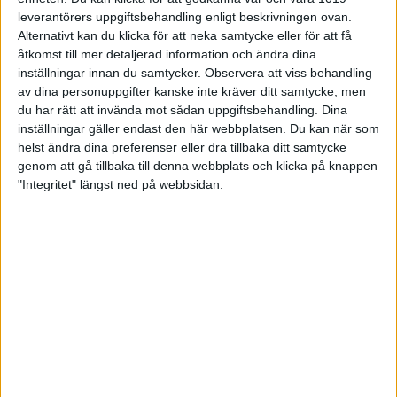
leverantörers uppgiftsbehandling enligt beskrivningen ovan.
Alternativt kan du klicka för att neka samtycke eller för att få
åtkomst till mer detaljerad information och ändra dina
inställningar innan du samtycker.
Observera att viss behandling
av dina personuppgifter kanske inte kräver ditt samtycke, men
du har rätt att invända mot sådan uppgiftsbehandling. Dina
inställningar gäller endast den här webbplatsen. Du kan när som
helst ändra dina preferenser eller dra tillbaka ditt samtycke
genom att gå tillbaka till denna webbplats och klicka på knappen
"Integritet" längst ned på webbsidan.
I juniorfinalen var det fyra tjejer kvar till slut. Även här blev det
en tämligen överlägsen seger för Mathilda Gustafsson med
249,7 poäng mot 248,8 dito för Evelina Neumann-Szilagyi,
Sjöbo. Trea Nora Olsson från Gullabo.
Många kvalificerade resultat även under
söndagens grundomgång
In till superfinalen för seniorer kvalificerade sig denna gången
tre herrar och fem damer.