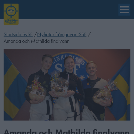
Startsida SvSF
/
Nyheter från gevär ISSF
/
Amanda och Mathilda finalvann
Amanda och Mathilda finalvann