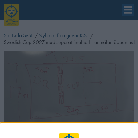
Startsida SvSF
/
Nyheter från gevär ISSF
/
Swedish Cup 2027 med separat finalhall - anmälan öppen nu!
Swedish Cup 2027 med separat