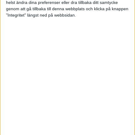
helst ändra dina preferenser eller dra tillbaka ditt samtycke
Gevär ISSF
Pistol
Viltmål
genom att gå tillbaka till denna webbplats och klicka på knappen
"Integritet" längst ned på webbsidan.
Se fler relaterade nyheter
Mikael Svensson 26-05-09
Share
Facebook
Twitter
Email
Print
Startsida Gevär ISSF
Våra grenar och discipliner
Tävlingsverksamhet
Kontakt