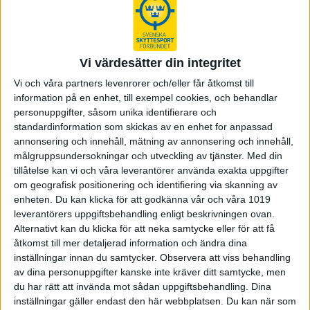
finalhall - anmälan öppen nu!
Swedish Cup:s tävlingsorganisation tog aldrig paus
2026 utan har planeringsmöte första tisdagen varje
Vi värdesätter din integritet
månad. Lördagen 9 maj genomfördes ett möte på
Vi och våra partners levenrorer och/eller får åtkomst till
plats i Sävsjö skyttecenter.
information på en enhet, till exempel cookies, och behandlar
personuppgifter, såsom unika identifierare och
Dagens möte innebar en rad nya punkter i vår
standardinformation som skickas av en enhet for anpassad
utvecklingsplan, som vi kommer att presentera med jämna
annonsering och innehåll, mätning av annonsering och innehåll,
mellanrum under sommaren.
målgruppsundersokningar och utveckling av tjänster.
Med din
tillåtelse kan vi och våra leverantörer använda exakta uppgifter
Den första är att en helt separat finalbana kommer att riggas i
om geografisk positionering och identifiering via skanning av
en del av ”sporthallen” (i skyttecenter) med tio skjutplatser
enheten. Du kan klicka för att godkänna vår och våra 1019
och läktare bakom. Arbetet från tävling till event fortsätter, vi
leverantörers uppgiftsbehandling enligt beskrivningen ovan.
kommer med mer…
Alternativt kan du klicka för att neka samtycke eller för att få
åtkomst till mer detaljerad information och ändra dina
Du vet väl att du från idag kan anmäla dig till tävlingen. Vänta
inställningar innan du samtycker.
Observera att viss behandling
inte för länge, ifjol hade vi ”väntelista” på gevär i slutet.
av dina personuppgifter kanske inte kräver ditt samtycke, men
Inbjudan ligger ute på swedishcup.se samt i kalendrarna hos
du har rätt att invända mot sådan uppgiftsbehandling. Dina
såväl ISSF som ESC.
inställningar gäller endast den här webbplatsen. Du kan när som