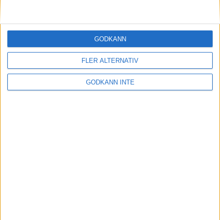
Se alla svenska rekord
GODKÄNN
FLER ALTERNATIV
Samarbetspartners
GODKÄNN INTE
Kontakta oss