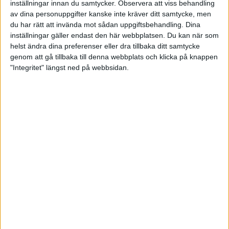
Regler - grenspecifika
inställningar innan du samtycker.
Observera att viss behandling
av dina personuppgifter kanske inte kräver ditt samtycke, men
du har rätt att invända mot sådan uppgiftsbehandling. Dina
Tävlingar
inställningar gäller endast den här webbplatsen. Du kan när som
helst ändra dina preferenser eller dra tillbaka ditt samtycke
genom att gå tillbaka till denna webbplats och klicka på knappen
SkytteTA information
"Integritet" längst ned på webbsidan.
Uttagning Nordiskt mästerskap, NM 6,5 gevär 2026
Kontakt