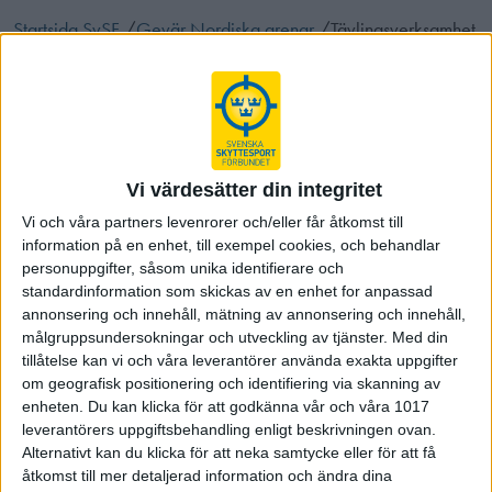
Startsida SvSF
/
Gevär Nordiska grenar
/
Tävlingsverksamhet
Senast uppdaterad:
25-01-21
av
Johan Berken
Share
Facebook
Twitter
Email
Print
Vi värdesätter din integritet
Vi och våra partners levenrorer och/eller får åtkomst till
Startsida Gevär Nordiska grenar
information på en enhet, till exempel cookies, och behandlar
personuppgifter, såsom unika identifierare och
standardinformation som skickas av en enhet for anpassad
Våra grenar och discipliner
annonsering och innehåll, mätning av annonsering och innehåll,
målgruppsundersokningar och utveckling av tjänster.
Med din
tillåtelse kan vi och våra leverantörer använda exakta uppgifter
Tävlingsverksamhet
om geografisk positionering och identifiering via skanning av
enheten. Du kan klicka för att godkänna vår och våra 1017
Arrangera tävling
leverantörers uppgiftsbehandling enligt beskrivningen ovan.
Alternativt kan du klicka för att neka samtycke eller för att få
åtkomst till mer detaljerad information och ändra dina