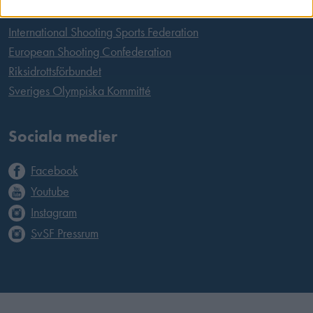
International Shooting Sports Federation
European Shooting Confederation
Riksidrottsförbundet
Sveriges Olympiska Kommitté
Sociala medier
Facebook
Youtube
Instagram
SvSF Pressrum