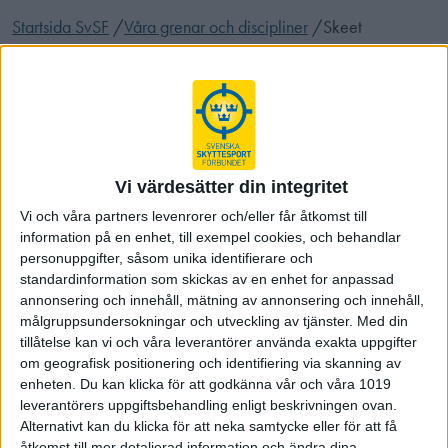
Startsida SvSF
/
Våra grenar och discipliner
/
Skeet
Vi värdesätter din integritet
Vi och våra partners levenrorer och/eller får åtkomst till
information på en enhet, till exempel cookies, och behandlar
personuppgifter, såsom unika identifierare och
standardinformation som skickas av en enhet for anpassad
annonsering och innehåll, mätning av annonsering och innehåll,
målgruppsundersokningar och utveckling av tjänster.
Med din
Skeet (Olympisk)
tillåtelse kan vi och våra leverantörer använda exakta uppgifter
om geografisk positionering och identifiering via skanning av
En skeetbana har 8 stationer som är placerade i en halvcirkel.
enheten. Du kan klicka för att godkänna vår och våra 1019
Duvorna kastas omväxlande som enkelduvor och totalt 8
leverantörers uppgiftsbehandling enligt beskrivningen ovan.
dubbléer, dvs 2 duvor som kastas samtidigt. En av
Alternativt kan du klicka för att neka samtycke eller för att få
kastmaskinerna är placerad i det så kallade "tornet" vid
åtkomst till mer detaljerad information och ändra dina