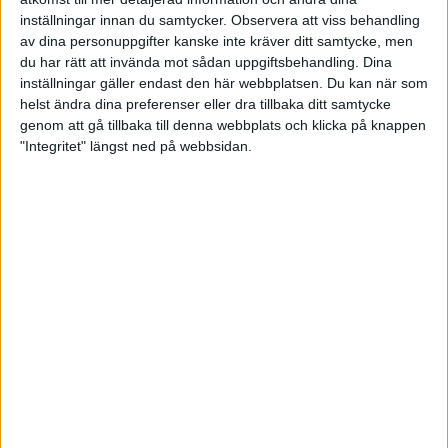
station 1 och den andra i "lådan" vid station 7. Endast ett
inställningar innan du samtycker.
Observera att viss behandling
skott får avlossas mot varje duva och för att skottet skall
av dina personuppgifter kanske inte kräver ditt samtycke, men
räknas som träff måste minst en synlig bit avskiljas från
du har rätt att invända mot sådan uppgiftsbehandling. Dina
lerduvan. Detta gäller alla grenar i lerduveskyttet. En serie
inställningar gäller endast den här webbplatsen. Du kan när som
omfattar 25 duvor. En hel tävling omfattar 125 duvor + finaler.
helst ändra dina preferenser eller dra tillbaka ditt samtycke
genom att gå tillbaka till denna webbplats och klicka på knappen
"Integritet" längst ned på webbsidan.
Grunderna i Skeet