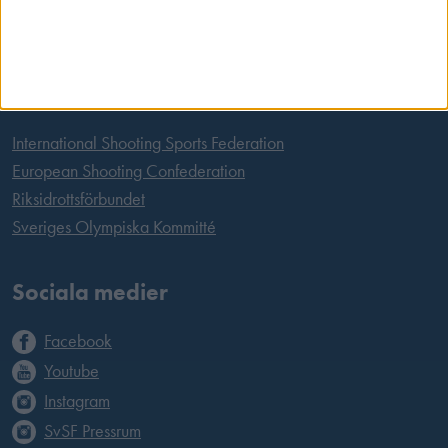
Tel:
08 699 63 70
E-post:
office@skyttesport.se
Länkar
International Shooting Sports Federation
European Shooting Confederation
Riksidrottsförbundet
Sveriges Olympiska Kommitté
Sociala medier
Facebook
Youtube
Instagram
SvSF Pressrum