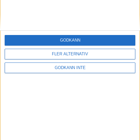
Trap
Dubbel trap
GODKÄNN
Kontakt
FLER ALTERNATIV
GODKÄNN INTE
Samarbetspartners