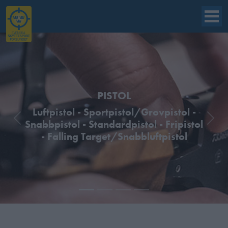
PISTOL
Luftpistol - Sportpistol/Grovpistol -
Previous
Next
Snabbpistol - Standardpistol - Fripistol
- Falling Target/Snabbluftpistol