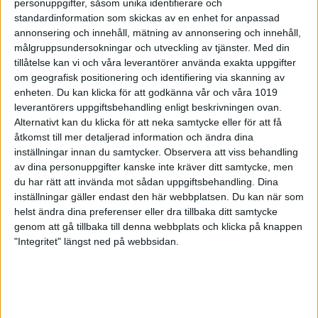
personuppgifter, såsom unika identifierare och
framgång och gemenskap.
standardinformation som skickas av en enhet for anpassad
annonsering och innehåll, mätning av annonsering och innehåll,
Pistolskytte sker också som lag med 2 eller 3 deltagare
målgruppsundersokningar och utveckling av tjänster.
Med din
beroende på tävlingsklass samt som mixlag med en man o en
tillåtelse kan vi och våra leverantörer använda exakta uppgifter
kvinna i laget. Vid lagtävlingar räknas poängen samman för
om geografisk positionering och identifiering via skanning av
ett slutresultat.
enheten. Du kan klicka för att godkänna vår och våra 1019
leverantörers uppgiftsbehandling enligt beskrivningen ovan.
Tävlingar sker på olika nivåer, mindre tävlingar som
Alternativt kan du klicka för att neka samtycke eller för att få
hemmaklubben arrangerar, tävlingar hos grannföreningen, via
åtkomst till mer detaljerad information och ändra dina
SM, VM och vissa grenar även OS. Men att tävla är inget
inställningar innan du samtycker.
Observera att viss behandling
krav, man skjuter efter eget intresse och sin egna anledning.
av dina personuppgifter kanske inte kräver ditt samtycke, men
du har rätt att invända mot sådan uppgiftsbehandling. Dina
inställningar gäller endast den här webbplatsen. Du kan när som
helst ändra dina preferenser eller dra tillbaka ditt samtycke
genom att gå tillbaka till denna webbplats och klicka på knappen
"Integritet" längst ned på webbsidan.