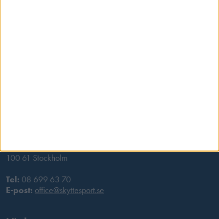
Besöksadress
Skansbrogatan 7
118 60 Stockholm
Postadress
Svenska Skyttesportförbundet
Box 11016
100 61 Stockholm
Tel:
08 699 63 70
E-post:
office@skyttesport.se