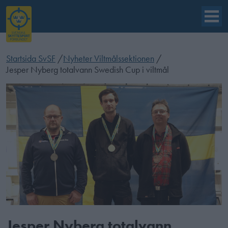
Startsida SvSF
/
Nyheter Viltmålssektionen
/
Jesper Nyberg totalvann Swedish Cup i viltmål
Jesper Nyberg totalvann