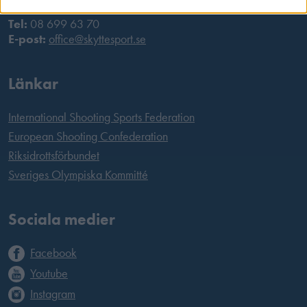
Tel:
08 699 63 70
E-post:
office@skyttesport.se
Länkar
International Shooting Sports Federation
European Shooting Confederation
Riksidrottsförbundet
Sveriges Olympiska Kommitté
Sociala medier
Facebook
Youtube
Instagram