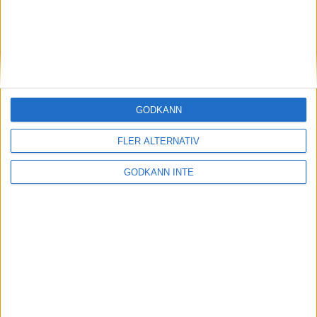
skotten för dem under dagen. Summan blev 251,5 mot 251,2.
I den svenska pistolduellen vann Vendela Sörensson från
Öckerö för andra dagen i rad. Nu blev det 233,0 som
finalresultat mot 229,8 poäng för Jenny Thomsson,
Krysseboda.
GODKÄNN
FLER ALTERNATIV
Text: Mikael Svensson
Bild: Lars Edvinsson
GODKÄNN INTE
Video-intervjuer: Linda Andersson
Richard Gardt 25-01-05
Share
Facebook
Twitter
Email
Print
Startsida Viltmål