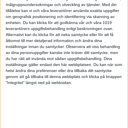
till vardags tjänstgörande som tränare på RIG Aleholm,
målgruppsundersokningar och utveckling av tjänster.
Med din
återigen upp fin form. I finalen vann han med hela fyra
tillåtelse kan vi och våra leverantörer använda exakta uppgifter
helpoäng, vilket är ovanligt i denna sporten. Isac summerades
om geografisk positionering och identifiering via skanning av
till 240,9 mot 236,9 för norrmannen Ole-Harald Aas. Förre
enheten. Du kan klicka för att godkänna vår och våra 1019
RIG-eleven Simon Sandén, numera kock i Sävsjö/Vrigstad
leverantörers uppgiftsbehandling enligt beskrivningen ovan.
och tävlande för Aleholm, blev trea.
Alternativt kan du klicka för att neka samtycke eller för att få
Med sina två segrar blev det Isac Ahlqvist som tog hem
åtkomst till mer detaljerad information och ändra dina
pistolen från sponsorn Walther.
inställningar innan du samtycker.
Observera att viss behandling
av dina personuppgifter kanske inte kräver ditt samtycke, men
Tredje dagen gillt för Ture Thomsson
du har rätt att invända mot sådan uppgiftsbehandling. Dina
Bland herrjuniorerna i pistol har Christian Sternbrink tagit hem
inställningar gäller endast den här webbplatsen. Du kan när som
guldet två dagar i rad, men på söndagen var det tredje
helst ändra dina preferenser eller dra tillbaka ditt samtycke
gången gillt för 14-årige Ture Thomsson från Krysseboda.
genom att gå tillbaka till denna webbplats och klicka på knappen
"Integritet" längst ned på webbsidan.
Ture tog kommandot från start och summerades till slut med
239,7 poäng mot 237,0 för Otso-Aadolf Ahonkangas från
Finland. Christian Sternbrink, Salem, blev dagens trea.
Bland gevärsskyttarna hade Anton Salomonsson från Össjö
glädjen att stiga upp på pallen den tredje dagen. Detta som
tvåa 247,2 bakom dansken Matias Ligaard med 249,5
poäng.