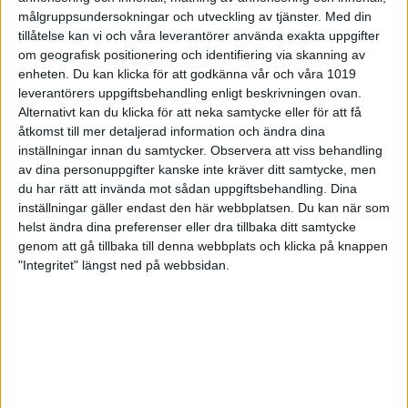
2022
målgruppsundersokningar och utveckling av tjänster.
Med din
2023
Jesper Nyberg
Hylte Sportskyttar
tillåtelse kan vi och våra leverantörer använda exakta uppgifter
2024
om geografisk positionering och identifiering via skanning av
enheten. Du kan klicka för att godkänna vår och våra 1019
leverantörers uppgiftsbehandling enligt beskrivningen ovan.
Alternativt kan du klicka för att neka samtycke eller för att få
åtkomst till mer detaljerad information och ändra dina
inställningar innan du samtycker.
Observera att viss behandling
av dina personuppgifter kanske inte kräver ditt samtycke, men
du har rätt att invända mot sådan uppgiftsbehandling. Dina
Share
Facebook
Twitter
Email
Print
inställningar gäller endast den här webbplatsen. Du kan när som
helst ändra dina preferenser eller dra tillbaka ditt samtycke
genom att gå tillbaka till denna webbplats och klicka på knappen
Startsida Viltmål
"Integritet" längst ned på webbsidan.
Tävlingsverksamhet
Arrangera tävling