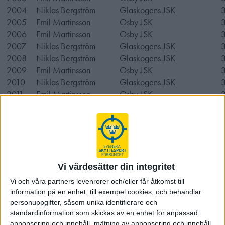
2004
Niklas Bergström
Glaskogens JSK
2005
Emil Martinsson
Osby JSK
2006
Emil Martinsson
Osby JSK
2007
Niklas Bergström
Glaskogens JSK
2008
Niklas Bergström
Glaskogens JSK
2009
Emil Martinsson
Osby JSK
2010
Niklas Bergström
Glaskogens JSK
2011
Emil Martinsson
Osby JSK
2012
Emil Martinsson
Osby JSK
2013
Rickard Johansson
Jakt & SpSK Trofé
2014
Emil Martinsson
Osby JSK
2015
Emil Martinsson
Osby JSK
2016
Emil Martinsson
Osby JSK
2017
Emil Martinsson
Osby JSK
Vi värdesätter din integritet
2018
Niklas Bergström
Glaskogens JSK
Vi och våra partners levenrorer och/eller får åtkomst till
2019
information på en enhet, till exempel cookies, och behandlar
2020
personuppgifter, såsom unika identifierare och
2021
standardinformation som skickas av en enhet for anpassad
annonsering och innehåll, mätning av annonsering och innehåll,