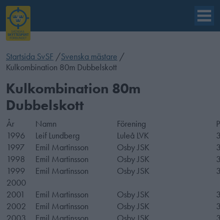
Startsida SvSF
/
Svenska mästare
/
Kulkombination 80m Dubbelskott
Kulkombination 80m
Dubbelskott
År
Namn
Förening
1996
Leif Lundberg
Luleå LVK
1997
Emil Martinsson
Osby JSK
1998
Emil Martinsson
Osby JSK
1999
Emil Martinsson
Osby JSK
2000
2001
Emil Martinsson
Osby JSK
2002
Emil Martinsson
Osby JSK
2003
Emil Martinsson
Osby JSK