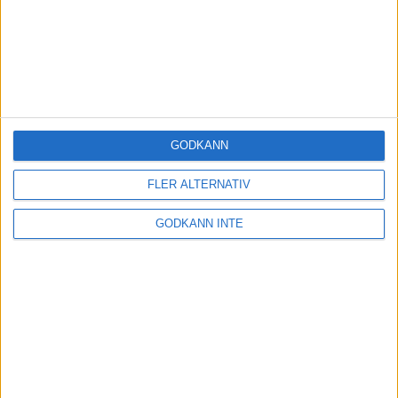
Viltmål 50m 60 Regelbundna lopp Juniorer
Viltmål 50m 60 Regelbundna lopp
Viltmål 80m 40 Dubbelskott
Viltmål 80 m 40 Enkelskott
GODKÄNN
FLER ALTERNATIV
Samarbetspartners
GODKÄNN INTE