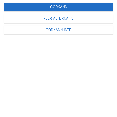
GODKÄNN
Samarbetspartners
FLER ALTERNATIV
GODKÄNN INTE
Kontakta oss
Besöksadress