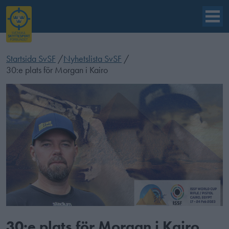
Startsida SvSF
/
Nyhetslista SvSF
/
30:e plats för Morgan i Kairo
30:e plats för Morgan i Kairo