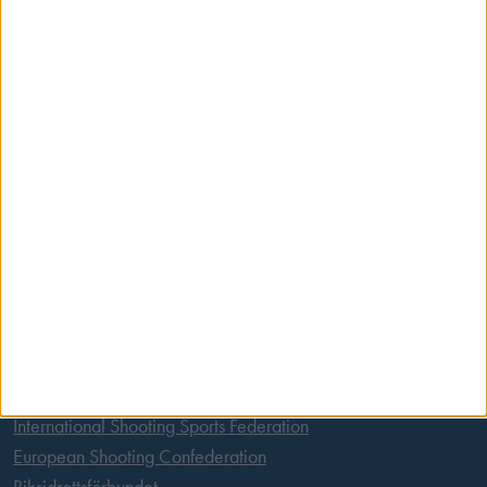
Skansbrogatan 7
118 60 Stockholm
Postadress
Svenska Skyttesportförbundet
Box 11016
100 61 Stockholm
Tel:
08 699 63 70
E-post:
office@skyttesport.se
Länkar
International Shooting Sports Federation
European Shooting Confederation
Riksidrottsförbundet