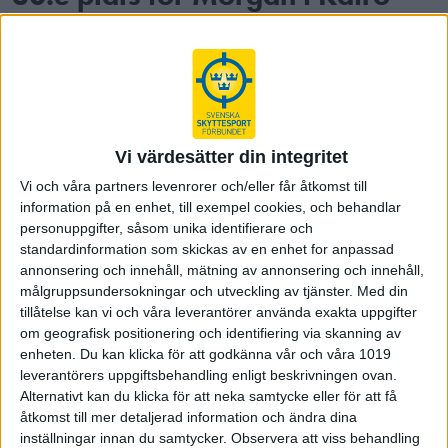
Världscuptävlingen i Kairo drog igång idag med
luftpistol först ut på schemat. Morgan Johansson
Cropper och Isac Ahlqvist slutade på 30:e
respektive 42:a plats.
Världscuptävlingen i Kairo inleddes under söndagen med
herrarnas luftpistol som första gren där Morgan Johansson
Vi värdesätter din integritet
Cropper och Isac Ahlqvist tävlade för Sverige.
Vi och våra partners levenrorer och/eller får åtkomst till
Morgan fick inte bästa starten, 93 i första serien men sköt
information på en enhet, till exempel cookies, och behandlar
sedan bättre men inte tillräckligt bra för att vara med och
personuppgifter, såsom unika identifierare och
fajtas om en plats i finalen. De åtta skyttar som tog sig till
standardinformation som skickas av en enhet for anpassad
dagens final sköt poäng i intervallet 580-585. Morgan
annonsering och innehåll, mätning av annonsering och innehåll,
slutade på 30:e plats med 574 (18x). Själv säger han så här
målgruppsundersokningar och utveckling av tjänster.
Med din
om dagens match:
tillåtelse kan vi och våra leverantörer använda exakta uppgifter
"Tuff start med fem poäng borta efter fyra skott. Efter det var
om geografisk positionering och identifiering via skanning av
det rejäl uppförsbacke, men jag tyckte att jag hanterade det
enheten. Du kan klicka för att godkänna vår och våra 1019
bra och lyckades komma igen. Over all tycker jag att det är
leverantörers uppgiftsbehandling enligt beskrivningen ovan.
ett fall framåt även om poängen ligger ungefär på samma nivå
Alternativt kan du klicka för att neka samtycke eller för att få
åtkomst till mer detaljerad information och ändra dina
som det gjort ett tag nu. Extra tufft med en så pass dålig start
inställningar innan du samtycker.
Observera att viss behandling
när provskotten satt väldigt fint i mitten. Jag hade inga nerver