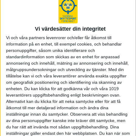
25-08-19
Svenska Skyttesportförbundet bjuder in till en digital
repetitionsutbildning för förlängning av nationell C-
domarlicens i ISSF-reglementen. Utbildningen
genomförs tisdag 18 november 2025 kl. 18:0…
Vi värdesätter din integritet
Vi och våra partners levenrorer och/eller får åtkomst till
information på en enhet, till exempel cookies, och behandlar
personuppgifter, såsom unika identifierare och
standardinformation som skickas av en enhet for anpassad
annonsering och innehåll, mätning av annonsering och innehåll,
målgruppsundersokningar och utveckling av tjänster.
Med din
tillåtelse kan vi och våra leverantörer använda exakta uppgifter
om geografisk positionering och identifiering via skanning av
enheten. Du kan klicka för att godkänna vår och våra 1019
leverantörers uppgiftsbehandling enligt beskrivningen ovan.
Alternativt kan du klicka för att neka samtycke eller för att få
åtkomst till mer detaljerad information och ändra dina
inställningar innan du samtycker.
Observera att viss behandling
SvSF lanserar utbildning om frivillig
av dina personuppgifter kanske inte kräver ditt samtycke, men
du har rätt att invända mot sådan uppgiftsbehandling. Dina
försvarsverksamhet
inställningar gäller endast den här webbplatsen. Du kan när som