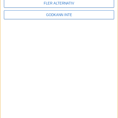
repetitionsutbildningar för C-domare
FLER ALTERNATIV
23-10-02
Gevär- och Pistolsektionen bjuder in till digitala
GODKÄNN INTE
repetitionsutbildningar för förlängning av nationell C-
domarlicens i ISSF-reglementen. Utbildningen kommer
erbjudas vid tre olika tillfällen under no…
Dags att boka ledarutbildning Gevär