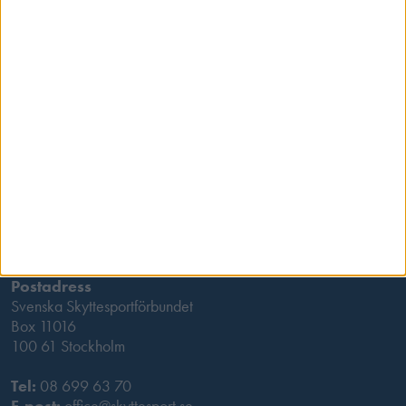
Besöksadress
Skansbrogatan 7
118 60 Stockholm
Postadress
Svenska Skyttesportförbundet
Box 11016
100 61 Stockholm
Tel:
08 699 63 70
E-post:
office@skyttesport.se