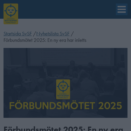
Startsida SvSF
/
Nyhetslista SvSF
/
Förbundsmötet 2025: En ny era har inletts
Förbundsmötet 2025: En ny era