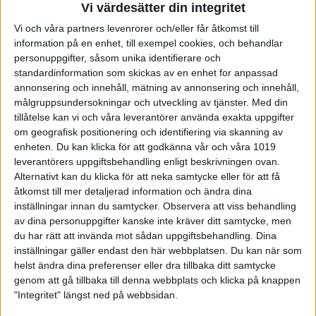
övergången till den nya organisationen – ett arbete som nu
Vi värdesätter din integritet
ska forma grunden för det fortsatta strategiarbetet inom
Vi och våra partners levenrorer och/eller får åtkomst till
förbundet.
information på en enhet, till exempel cookies, och behandlar
–
Det här mötet markerade slutet på den gamla strukturen
personuppgifter, såsom unika identifierare och
och den formella övergången till det nya. Alla de stora
standardinformation som skickas av en enhet for anpassad
besluten togs förra året, men nu är det full tut framåt i den
annonsering och innehåll, mätning av annonsering och innehåll,
nya organisationen,
säger Johan Carlson.
målgruppsundersokningar och utveckling av tjänster.
Med din
tillåtelse kan vi och våra leverantörer använda exakta uppgifter
Beslut och riktning
om geografisk positionering och identifiering via skanning av
Förutom att formalisera övergången till den nya strukturen togs
enheten. Du kan klicka för att godkänna vår och våra 1019
några viktiga beslut under mötet. Bland annat beslutades att
leverantörers uppgiftsbehandling enligt beskrivningen ovan.
valberedningen från och med 2026 ska utökas med två nya
Alternativt kan du klicka för att neka samtycke eller för att få
ledamöter, för att bättre kunna möta sitt uppdrag. Dessutom
åtkomst till mer detaljerad information och ändra dina
antogs två motioner från medlemmarna.
inställningar innan du samtycker.
Observera att viss behandling
–
Vi inför Riksmästerskap i sekundfält, och så kommer DFS-
av dina personuppgifter kanske inte kräver ditt samtycke, men
tavlan – den norska tavlan – att tas upp i våra
du har rätt att invända mot sådan uppgiftsbehandling. Dina
inställningar gäller endast den här webbplatsen. Du kan när som
reglementen,
säger Johan.
helst ändra dina preferenser eller dra tillbaka ditt samtycke
Men även om strukturen nu är på plats, återstår arbete innan
genom att gå tillbaka till denna webbplats och klicka på knappen
allt rullar smidigt.
"Integritet" längst ned på webbsidan.
–
Det är viktigt att vi har tålamod. Vi måste hjälpas åt och
fortsätta samarbeta – inte minst i att tydliggöra vem som gör