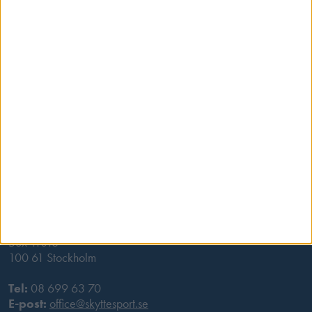
Besöksadress
Skansbrogatan 7
118 60 Stockholm
Postadress
Svenska Skyttesportförbundet
Box 11016
100 61 Stockholm
Tel:
08 699 63 70
E-post:
office@skyttesport.se