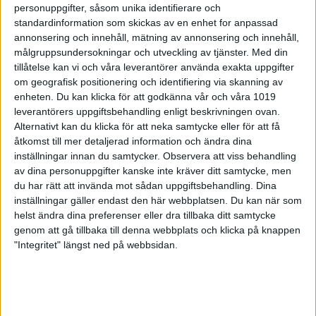
personuppgifter, såsom unika identifierare och
det en fjärdeplats.
Det innebar att Markus Knuts, Gefle, fick
standardinformation som skickas av en enhet for anpassad
brottas med två norrmän om pallplatserna. Even Olai Enger
annonsering och innehåll, mätning av annonsering och innehåll,
Throndsen från Krapfoss fick ge vika som trea.
målgruppsundersokningar och utveckling av tjänster.
Med din
tillåtelse kan vi och våra leverantörer använda exakta uppgifter
Med de två sista skotten kvar skuggade Markus den ledande
om geografisk positionering och identifiering via skanning av
Sander Vampli Hovland med blott 0,1 i marginal. 10,6 mot
enheten. Du kan klicka för att godkänna vår och våra 1019
10,1 gjorde att marginalen ökade till 0,6. I sista skottet sköt
leverantörers uppgiftsbehandling enligt beskrivningen ovan.
Markus 10,0 mot 10,1 varför slutmarginalen blev 0,7. Sander
Alternativt kan du klicka för att neka samtycke eller för att få
summerades till 248,2 mot 247,5 för Markus.
åtkomst till mer detaljerad information och ändra dina
inställningar innan du samtycker.
Observera att viss behandling
av dina personuppgifter kanske inte kräver ditt samtycke, men
du har rätt att invända mot sådan uppgiftsbehandling. Dina
inställningar gäller endast den här webbplatsen. Du kan när som
helst ändra dina preferenser eller dra tillbaka ditt samtycke
genom att gå tillbaka till denna webbplats och klicka på knappen
"Integritet" längst ned på webbsidan.