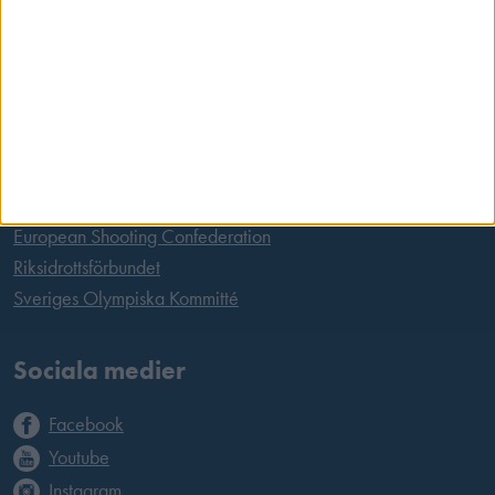
100 61 Stockholm
Tel:
08 699 63 70
E-post:
office@skyttesport.se
Länkar
International Shooting Sports Federation
European Shooting Confederation
Riksidrottsförbundet
Sveriges Olympiska Kommitté
Sociala medier
Facebook
Youtube
Instagram