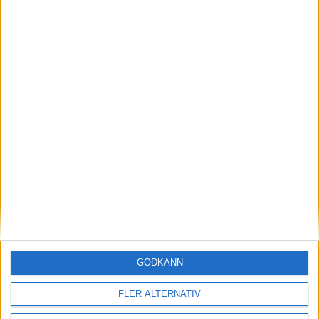
Share
Facebook
Twitter
Email
Print
Nyhetslista SvSF
Utbildning
Enbart för Utbildningssidan
Samarbetspartners
GODKÄNN
FLER ALTERNATIV