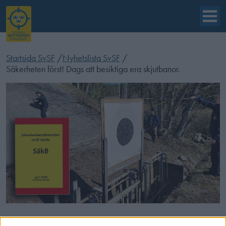
Startsida SvSF
/
Nyhetslista SvSF
/
Säkerheten först! Dags att besiktiga era skjutbanor.
Besiktningsdags! Säkerställ att