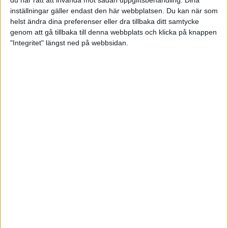
du har rätt att invända mot sådan uppgiftsbehandling. Dina
skjutbana - Inför banbesiktning och säsongstart
” som kan vara
inställningar gäller endast den här webbplatsen. Du kan när som
bra att titta på.
helst ändra dina preferenser eller dra tillbaka ditt samtycke
genom att gå tillbaka till denna webbplats och klicka på knappen
"Integritet" längst ned på webbsidan.
Besiktning
SäkB
Säkerhet
Skjutbanor
Se fler relaterade nyheter
Björn Bergström
Anläggningsrådgivare
Tel:
08-699 63 69
bjorn.bergstrom@skyttesport.se
Björn Bergström 25-03-20