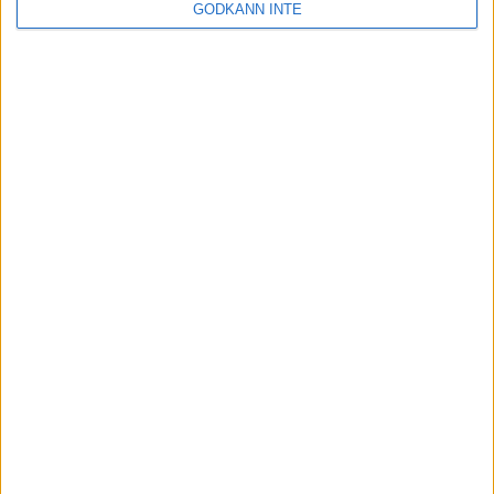
GODKÄNN INTE
Kontakta oss
Besöksadress
Skansbrogatan 7
118 60 Stockholm
Postadress
Svenska Skyttesportförbundet
Box 11016