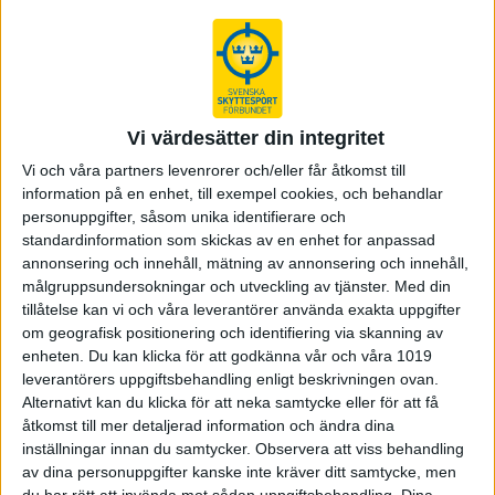
era skjutbanor är redo.
Nu när våren närmar sig börjar det bli dags att
besikta skjutbanorna. Då är det bra att se över
några saker för att förbereda en enkel och smidig
Vi värdesätter din integritet
besiktning.
Vi och våra partners levenrorer och/eller får åtkomst till
I första hand behöver ni ta en närmare titt på
information på en enhet, till exempel cookies, och behandlar
skjutbaneinstruktionen, avspärrningar och kulfånget. Se även
personuppgifter, såsom unika identifierare och
till att vara ute i god tid då det är ni som förening som ska
standardinformation som skickas av en enhet for anpassad
anmäla till polisen att besiktning ska genomföras.
annonsering och innehåll, mätning av annonsering och innehåll,
målgruppsundersokningar och utveckling av tjänster.
Med din
Ta gärna en titt i SäkB 2015 Kap 2 innan besiktning så att allt
tillåtelse kan vi och våra leverantörer använda exakta uppgifter
är i sin ordning.
om geografisk positionering och identifiering via skanning av
(Obs! SäkB 2015 Kap 2 är det som fortfarande gäller vid
enheten. Du kan klicka för att godkänna vår och våra 1019
besiktning.)
leverantörers uppgiftsbehandling enligt beskrivningen ovan.
Alternativt kan du klicka för att neka samtycke eller för att få
Kap 2 i SäkB 2015 som ännu gäller vid besiktning av
åtkomst till mer detaljerad information och ändra dina
skjutbana
inställningar innan du samtycker.
Observera att viss behandling
av dina personuppgifter kanske inte kräver ditt samtycke, men
På hemsidan finns även en digital föreläsning ”
En säker