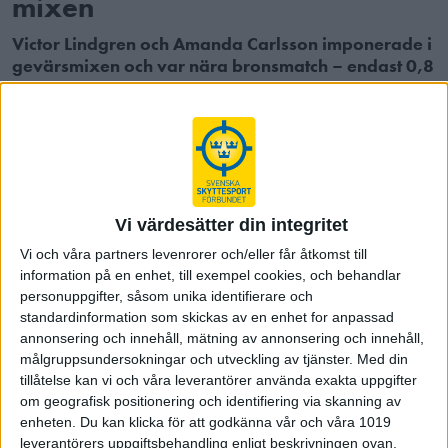
mixen
Victor Lindgren och Amanda Carlsson imponerade i
gevärsmixen och var nära bronsmatch – endast 0,8
poäng från avancemang när seniorernas EM
inleddes i Osijek.
Under söndagen startade seniorernas EM-tävlingar igång i
Osijek. På dagens schema inledde Luftpistol med den
individuella matchen där Isac Ahlqvist var ende svensk i
startfältet. Isac som tog hem priset som bäste pistolskytt i årets
Vi värdesätter din integritet
Swedish Cup visade upp fortsatt fin form och pangade in 570
stadiga poäng. Men som brukligt i stora internationella
Vi och våra partners levenrorer och/eller får åtkomst till
information på en enhet, till exempel cookies, och behandlar
mästerskap behöver poängen vässas till ytterligare ett par
personuppgifter, såsom unika identifierare och
snäpp och nosa på 580 för att man ska ha chans att nå en
standardinformation som skickas av en enhet for anpassad
finalplats - så även idag, då 579 och 22 innertior krävdes för
annonsering och innehåll, mätning av annonsering och innehåll,
final.
målgruppsundersokningar och utveckling av tjänster.
Med din
Trots allt fint skytte av Isac, där bara en av hans sex serier var
tillåtelse kan vi och våra leverantörer använda exakta uppgifter
lägre än 95. Det räckte till en 44:e plats.
om geografisk positionering och identifiering via skanning av
enheten. Du kan klicka för att godkänna vår och våra 1019
Efter lunch var det dags för gevärsskyttarna att entra
leverantörers uppgiftsbehandling enligt beskrivningen ovan.