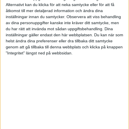
skjutbanan och göra upp i mixed. Sverige ställde upp med två
Alternativt kan du klicka för att neka samtycke eller för att få
starka lag; Marcus Madsen/Victoria Olsson Spennare samt
åtkomst till mer detaljerad information och ändra dina
Victor Lindgren/Amanda Carlsson.
inställningar innan du samtycker.
Observera att viss behandling
Den sistnämnda konstellationen höll vår blågula fana högt och
av dina personuppgifter kanske inte kräver ditt samtycke, men
var snuddande nära att gå vidare till bronsfinal. Victor visade
du har rätt att invända mot sådan uppgiftsbehandling. Dina
än en gång varför han redan vid 21 års ålder är etablerad i
inställningar gäller endast den här webbplatsen. Du kan när som
världstoppen; jämnheten och den höga lägsta nivån.
helst ändra dina preferenser eller dra tillbaka ditt samtycke
genom att gå tillbaka till denna webbplats och klicka på knappen
Idag levererade tre urstarka serier på 105.0, 104.9 och
"Integritet" längst ned på webbsidan.
105.5, totalt 315.4. Multiplicera det med två och du har en
poäng på 630.8 (!). Victors partner Amanda Carlsson stod
också för en habil prestation och landade 313.4 poäng på
sina tre serier. Sammanlagt fick laget ihop 628.8 poäng och
slutade på sjätte plats, futtiga 0.8 poäng bakom det italienska
laget som knep den sista biljetten till bronsmatch.
– Det kändes bra. Var lite nervöst och pirrigt i början som det
brukar vara på mästerskap när de väl drar igång men med lite
tyngre andningar, för att sänka pulsen, så kunde jag köra på
som vanligt. Så var en stabil match. Kul att Amanda också får