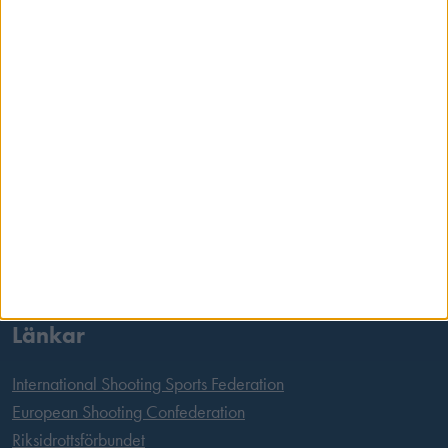
Skansbrogatan 7
118 60 Stockholm
Postadress
Svenska Skyttesportförbundet
Box 11016
100 61 Stockholm
Tel:
08 699 63 70
E-post:
office@skyttesport.se
Länkar
International Shooting Sports Federation
European Shooting Confederation
Riksidrottsförbundet