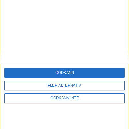
EM
Luftgevär
Luftpistol
Se fler relaterade nyheter
Richard Gardt 25-03-09
Share
Facebook
Twitter
Email
Print
GODKÄNN
Nyhetslista SvSF
FLER ALTERNATIV
Utbildning
GODKÄNN INTE
Enbart för Utbildningssidan