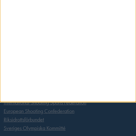
Postadress
Svenska Skyttesportförbundet
Box 11016
100 61 Stockholm
Tel:
08 699 63 70
E-post:
office@skyttesport.se
Länkar
International Shooting Sports Federation
European Shooting Confederation
Riksidrottsförbundet
Sveriges Olympiska Kommitté