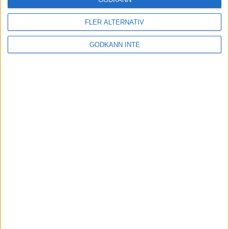
FLER ALTERNATIV
GODKÄNN INTE
Kontakta oss
Besöksadress
Skansbrogatan 7
118 60 Stockholm