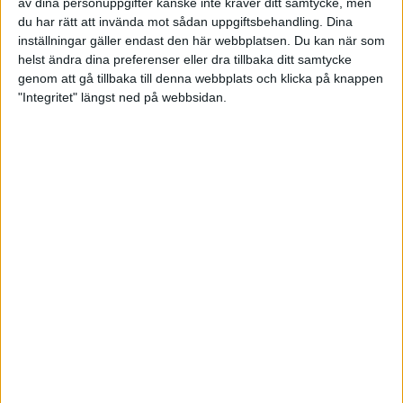
av dina personuppgifter kanske inte kräver ditt samtycke, men
- Han gör en superbra match. Personligt rekord med 625.5 är
du har rätt att invända mot sådan uppgiftsbehandling. Dina
en strålande prestation, skriver Mats i ett sms.
inställningar gäller endast den här webbplatsen. Du kan när som
helst ändra dina preferenser eller dra tillbaka ditt samtycke
För de andra två svenskarna gick det dock tyngre. Marcus
genom att gå tillbaka till denna webbplats och klicka på knappen
Madsen slutade på 48:e plats med 618.4. Viktor
"Integritet" längst ned på webbsidan.
Klemmedsson kom på 50:e plats med 617.6 poäng.
- De skjuter tyvärr under sina förmågor idag, konstaterar Mats
Eriksson.
Schweizaren Jan Lochbihler tog hem EM-guldet på 627.2
poäng, alltså bara 1,7 poäng bättre än Emanuel Söderlunds
resultat.
Resultat EM 25/50 m, Wroclaw, Polen
Gevär 50 m 60 skott liggande herrar