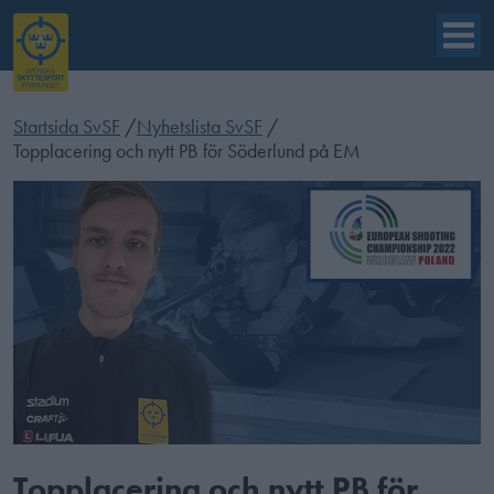
Startsida SvSF
/
Nyhetslista SvSF
/
Topplacering och nytt PB för Söderlund på EM
Topplacering och nytt PB för