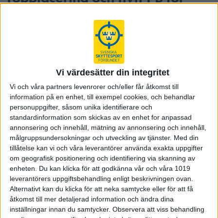
Söderlund på EM
Emanuel Söderlund slog till med nytt personligt
rekord i 60 skott liggande på EM i Polen. Poängen
625.5 gav honom en topplacering som en av de sju
främsta herrarna.
Vi värdesätter din integritet
I somras sköt Emanuel Söderlund nytt svenskt och nordiskt
Vi och våra partners levenrorer och/eller får åtkomst till
rekord på NM i 3x20, därefter blev han uttagen till EM och
information på en enhet, till exempel cookies, och behandlar
idag satte han nytt personbästa med 625.5 poäng i 60 skott
personuppgifter, såsom unika identifierare och
liggande. Med det fina resultatet blev Emanuel 7:a bland
standardinformation som skickas av en enhet for anpassad
herrarna - i sitt första EM som senior.
annonsering och innehåll, mätning av annonsering och innehåll,
Men själv skriver han i ett inlägg på sin instagram att han blev
målgruppsundersokningar och utveckling av tjänster.
Med din
6:a.
tillåtelse kan vi och våra leverantörer använda exakta uppgifter
- Jag är lite osäker på om man räknar med RPO skyttar,
om geografisk positionering och identifiering via skanning av
förklarar han och syftar på norrmannen Simon Klausen som
enheten. Du kan klicka för att godkänna vår och våra 1019
tävlade som RPO och blev trea i tävlingen - en poäng bättre
leverantörers uppgiftsbehandling enligt beskrivningen ovan.
än Emanuel.
Alternativt kan du klicka för att neka samtycke eller för att få
åtkomst till mer detaljerad information och ändra dina
Förbundskapten Mats Eriksson berömmer Emanuels insats.
inställningar innan du samtycker.
Observera att viss behandling