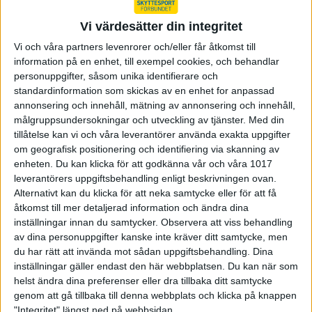
Startsida SvSF
/
Field target
/
Tävlingsverksamhet
Vi värdesätter din integritet
Vi och våra partners levenrorer och/eller får åtkomst till
information på en enhet, till exempel cookies, och behandlar
personuppgifter, såsom unika identifierare och
Senast uppdaterad:
24-11-28
av
Richard Gardt
standardinformation som skickas av en enhet for anpassad
annonsering och innehåll, mätning av annonsering och innehåll,
Share
Facebook
Twitter
Email
Print
målgruppsundersokningar och utveckling av tjänster.
Med din
tillåtelse kan vi och våra leverantörer använda exakta uppgifter
Startsida Field target
om geografisk positionering och identifiering via skanning av
enheten. Du kan klicka för att godkänna vår och våra 1017
leverantörers uppgiftsbehandling enligt beskrivningen ovan.
Tävlingsverksamhet
Alternativt kan du klicka för att neka samtycke eller för att få
åtkomst till mer detaljerad information och ändra dina
inställningar innan du samtycker.
Observera att viss behandling
Arrangera tävling
av dina personuppgifter kanske inte kräver ditt samtycke, men
du har rätt att invända mot sådan uppgiftsbehandling. Dina
inställningar gäller endast den här webbplatsen. Du kan när som
Regler - grenspecifika
helst ändra dina preferenser eller dra tillbaka ditt samtycke
genom att gå tillbaka till denna webbplats och klicka på knappen
"Integritet" längst ned på webbsidan.