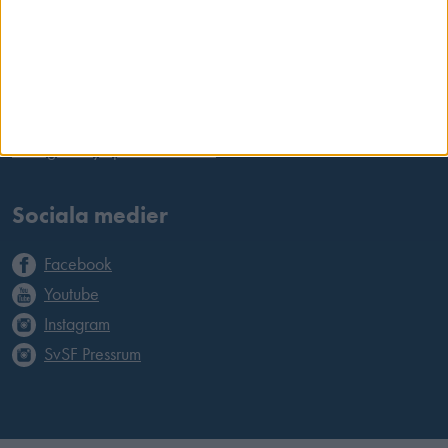
Länkar
International Shooting Sports Federation
European Shooting Confederation
Riksidrottsförbundet
Sveriges Olympiska Kommitté
Sociala medier
Facebook
Youtube
Instagram
SvSF Pressrum