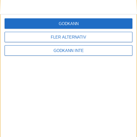
GODKÄNN
Besöksadress
FLER ALTERNATIV
Skansbrogatan 7
118 60 Stockholm
GODKÄNN INTE
Postadress
Svenska Skyttesportförbundet
Box 11016
100 61 Stockholm
Tel:
08 699 63 70
E-post:
office@skyttesport.se