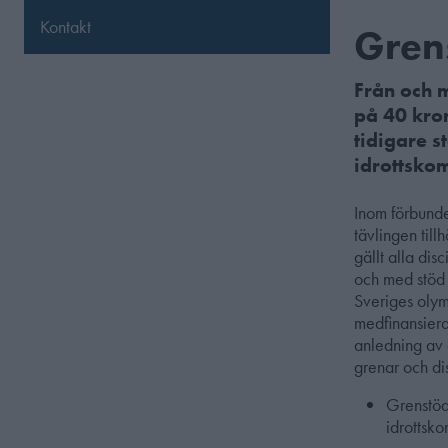
Kontakt
Gren
Från och m
på 40 kron
tidigare s
idrottsko
Inom förbundet
tävlingen till
gällt alla dis
och med stöd 
Sveriges olym
medfinansiera
anledning av d
grenar och di
Grenstöd
idrottsko