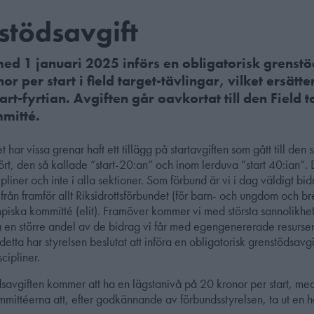
stödsavgift
ed 1 januari 2025 införs en obligatorisk grenstö
or per start i field target-tävlingar, vilket ersätte
tart-fyrtian. Avgiften går oavkortat till den Field t
mmitté.
 har vissa grenar haft ett tillägg på startavgiften som gått till den
hört, den så kallade ”start-20:an” och inom lerduva ”start 40:ian”. 
cipliner och inte i alla sektioner. Som förbund är vi i dag väldigt 
från framför allt Riksidrottsförbundet (för barn- och ungdom och b
piska kommitté (elit). Framöver kommer vi med största sannolikhet
 en större andel av de bidrag vi får med egengenererade resurse
etta har styrelsen beslutat att införa en obligatorisk grenstödsavgi
scipliner.
savgiften kommer att ha en lägstanivå på 20 kronor per start, med
mmittéerna att, efter godkännande av förbundsstyrelsen, ta ut en h