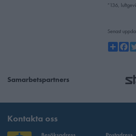
”136, luftge
Senast uppda
Share
Fa
Samarbetspartners
Kontakta oss
Besöksadress
Postadress