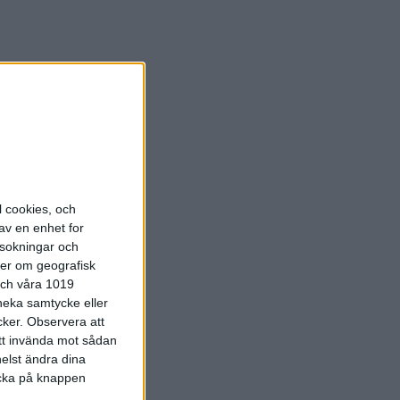
två deltagande
mmittén,
.
l cookies, och
lv klassar upp
av en enhet for
rsokningar och
ter om geografisk
ävlingen
 och våra 1019
 neka samtycke eller
cker.
Observera att
att invända mot sådan
elst ändra dina
eningar. Varje
licka på knappen
gar deltar på