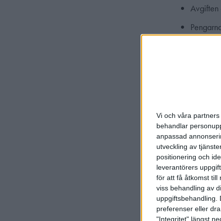
Avgiften 
Pengarna 
Implemen
föreninga
besluta a
Införs f
Undantag från
Vi och våra partners 
Avgiften 
behandlar personuppg
sig för å
anpassad annonserin
utveckling av tjänster
Förening
positionering och id
genomför
leverantörers uppgift
för att få åtkomst ti
Klass vid
viss behandling av d
uppgiftsbehandling. 
Hemmaban
preferenser eller dra
skytt mås
"Integritet" längst 