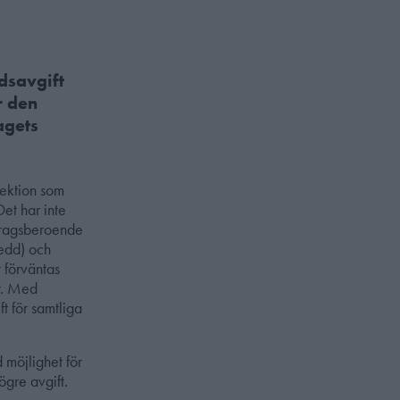
dsavgift
r den
agets
 sektion som
Det har inte
bidragsberoende
redd) och
 förväntas
r. Med
ft för samtliga
 möjlighet för
ögre avgift.