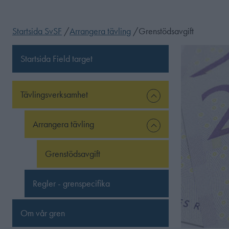
Startsida SvSF
/
Arrangera tävling
/
Grenstödsavgift
Startsida Field target
Tävlingsverksamhet
Arrangera tävling
Grenstödsavgift
Regler - grenspecifika
Om vår gren