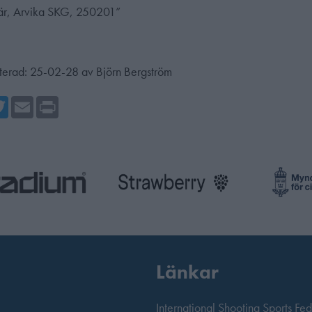
vär, Arvika SKG, 250201”
terad:
25-02-28
av
Björn Bergström
cebook
Twitter
Email
Print
Länkar
International Shooting Sports Fe