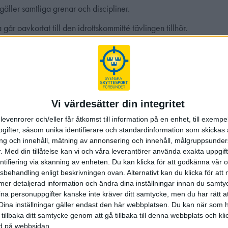
gäller samtliga grenar och discipliner.
går oavkortat till den idrottskommitté tävlingen tillhör.
teras för samtliga grenar och discipliner på tävlingar med minst 
r. Den idrottskommitté tävlingen tillhör kan, i samråd med grenko
tt grenstödsavgift ska erläggas även om endast en förening deltar
rån och med 1 januari 2025.
Vi värdesätter din integritet
 grenstödsavgiften:
levenrorer och/eller får åtkomst till information på en enhet, till exempe
tas inte ut i klasser för barn som är 13 år eller yngre. Skytt som sjä
ifter, såsom unika identifierare och standardinformation som skickas 
lder över 13 år och uppåt räknas dock in i grenstödet.
g och innehåll, mätning av annonsering och innehåll, målgruppsunde
.
Med din tillåtelse kan vi och våra leverantörer använda exakta uppgif
stävling, där endast föreningens egna medlemmar deltar och där t
entifiering via skanning av enheten. Du kan klicka för att godkänna vår
s på föreningens egen skjutbana.
sbehandling enligt beskrivningen ovan. Alternativt kan du klicka för att
ll mer detaljerad information och ändra dina inställningar innan du samty
 prova-på-aktivitet (så kallad prova-på-klass)
ina personuppgifter kanske inte kräver ditt samtycke, men du har rätt 
Dina inställningar gäller endast den här webbplatsen. Du kan när som h
etävling, definieras som tävling som sker mot skyttar i andra för
 tillbaka ditt samtycke genom att gå tillbaka till denna webbplats och k
te skjuta på sin egen hemmabana. Så fort skyttar från flera förenin
ned på webbsidan.