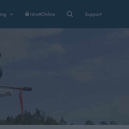
ning
IdrottOnline
Support