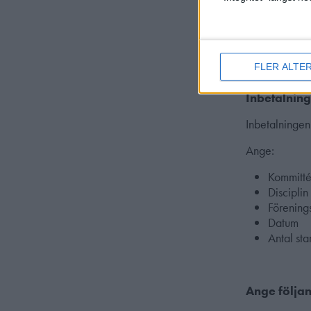
samma ba
kan vara 
Övriga tä
FLER ALTE
Inbetalning
Inbetalningen
Ange:
Kommitté
Disciplin
Förenin
Datum
Antal sta
Ange följa