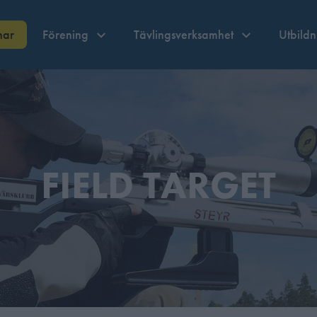
nar
Förening
Tävlingsverksamhet
Utbild
FIELD TARGET