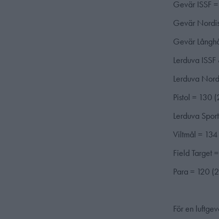
Gevär ISSF = 
Gevär Nordis
Gevär Långhål
Lerduva ISSF 
Lerduva Nordi
Pistol = 130 (
Lerduva Sport
Viltmål = 134 
Field Target =
Para = 120 (2
För en luftge