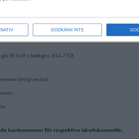
na/anläggning är det inte längre en hemmabanetävling. Hemm
en serie med flera deltävlingar.
vlingar som undantas från kravet på tävlingslicens.
RNATIV
GODKÄNN INTE
GO
 gör till SvSF:s bankgiro: 834-7718
nummer (enligt nedan)
gsnamn
rter
nde kontonummer för respektive idrottskommitté: