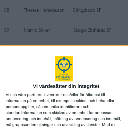
08
Therese Hermansson
Eringsboda SF
09
Hanna Säker
Skoga-Ekshärad SF
2010
Hanna Säker
Skoga-Ekshärad SF
11
Hanna Säker
Skoga-Ekshärad SF
12
Malin Bengtsson
Gullabo Skf
Vi värdesätter din integritet
Vi och våra partners levenrorer och/eller får åtkomst till
information på en enhet, till exempel cookies, och behandlar
personuppgifter, såsom unika identifierare och
standardinformation som skickas av en enhet for anpassad
annonsering och innehåll, mätning av annonsering och innehåll,
målgruppsundersokningar och utveckling av tjänster.
Med din