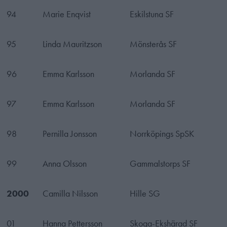
94
Marie Enqvist
Eskilstuna SF
95
Linda Mauritzson
Mönsterås SF
96
Emma Karlsson
Morlanda SF
97
Emma Karlsson
Morlanda SF
98
Pernilla Jonsson
Norrköpings SpSK
99
Anna Olsson
Gammalstorps SF
2000
Camilla Nilsson
Hille SG
01
Hanna Pettersson
Skoga-Ekshärad SF