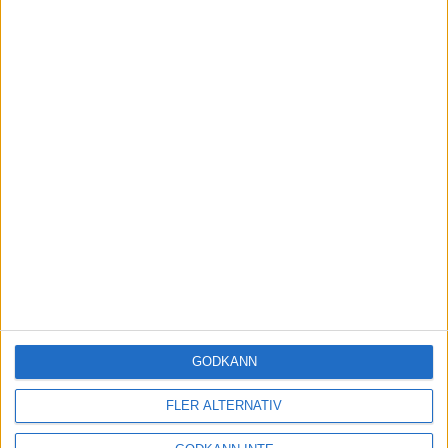
Kontakta oss
Besöksadress
Skansbrogatan 7
GODKÄNN
118 60 Stockholm
FLER ALTERNATIV