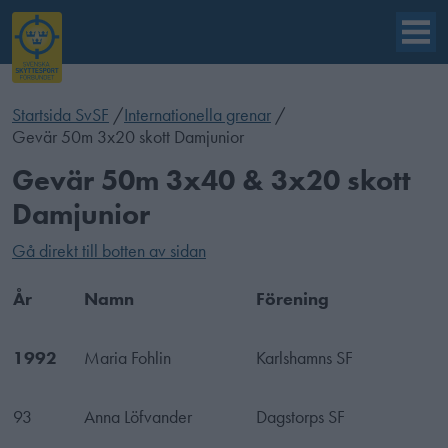
Startsida SvSF
/
Internationella grenar
/
Gevär 50m 3x20 skott Damjunior
Gevär 50m 3x40 & 3x20 skott
Damjunior
Gå direkt till botten av sidan
År
Namn
Förening
1992
Maria Fohlin
Karlshamns SF
93
Anna Löfvander
Dagstorps SF