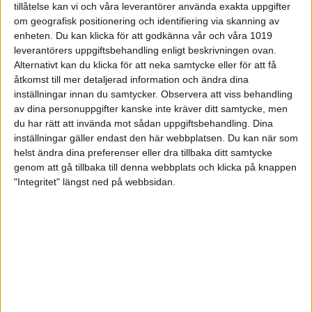
tillåtelse kan vi och våra leverantörer använda exakta uppgifter
13
Ida Andersson
Roasjö
om geografisk positionering och identifiering via skanning av
enheten. Du kan klicka för att godkänna vår och våra 1019
leverantörers uppgiftsbehandling enligt beskrivningen ovan.
14
Ida Andersson
Jönköpings SG
Alternativt kan du klicka för att neka samtycke eller för att få
åtkomst till mer detaljerad information och ändra dina
15
Emelie Forsberg
Gullabo SF
inställningar innan du samtycker.
Observera att viss behandling
av dina personuppgifter kanske inte kräver ditt samtycke, men
du har rätt att invända mot sådan uppgiftsbehandling. Dina
16
Louise Nilsson
Sjuhäradsbygdens SpSK
inställningar gäller endast den här webbplatsen. Du kan när som
helst ändra dina preferenser eller dra tillbaka ditt samtycke
genom att gå tillbaka till denna webbplats och klicka på knappen
17
Malin Stafås
Skaga-Ekshärad SF
"Integritet" längst ned på webbsidan.
18
Johanna Andersson
Jönköpings SG