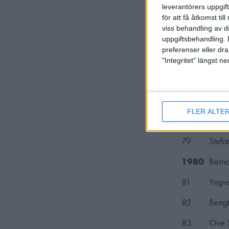
leverantörers uppgift
73
Yngv
för att få åtkomst ti
viss behandling av d
74
Peter
uppgiftsbehandling. 
preferenser eller dra
75
Sven 
"Integritet" längst 
76
Anita
77
Sven-
FLER ALTE
78
Stefa
79
Stefa
1980
Bernd
81
Yngv
82
Bengt
83
Ove 