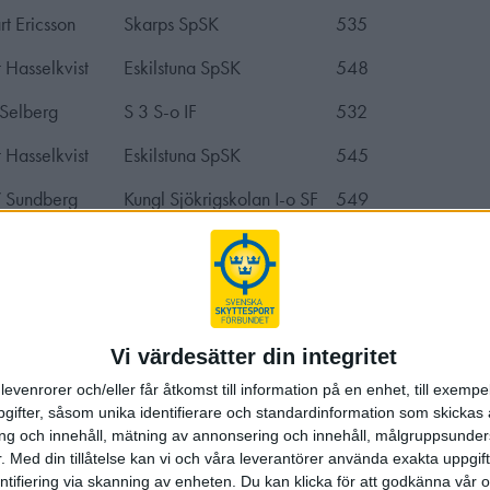
rt Ericsson
Skarps SpSK
535
 Hasselkvist
Eskilstuna SpSK
548
Selberg
S 3 S-o IF
532
 Hasselkvist
Eskilstuna SpSK
545
V Sundberg
Kungl Sjökrigskolan I-o SF
549
 Hasselkvist
Eskilstuna SpSK
547
Jansson
Jönköpings SpSK
538
Södermalm & Liljeholmens
Johansson
540
SF
Vi värdesätter din integritet
levenrorer och/eller får åtkomst till information på en enhet, till exempe
r Jansson
Upsala SpSK
553
ifter, såsom unika identifierare och standardinformation som skickas 
g och innehåll, mätning av annonsering och innehåll, målgruppsunde
e Tandy
Västerås SpSK
551
.
Med din tillåtelse kan vi och våra leverantörer använda exakta uppgif
entifiering via skanning av enheten. Du kan klicka för att godkänna vår
 Norberg
Eskilstuna SpSK
541