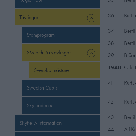
36
Kurt 
Tävlingar
37
Berti
Stomprogram
38
Berti
SM och Rikstävlingar
39
Björn
1940
Olle 
Svenska mästare
41
Kurt 
Swedish Cup »
42
Kurt 
Skyttiaden »
43
Berti
SkytteTA information
44
Alf K