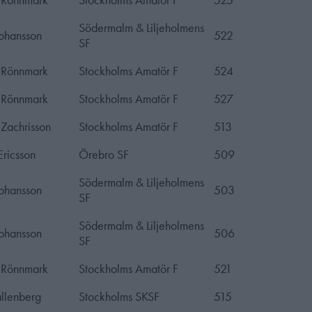
Södermalm & Liljeholmens
Johansson
522
SF
l Rönnmark
Stockholms Amatör F
524
l Rönnmark
Stockholms Amatör F
527
 Zachrisson
Stockholms Amatör F
513
Ericsson
Örebro SF
509
Södermalm & Liljeholmens
Johansson
503
SF
Södermalm & Liljeholmens
Johansson
506
SF
l Rönnmark
Stockholms Amatör F
521
allenberg
Stockholms SKSF
515