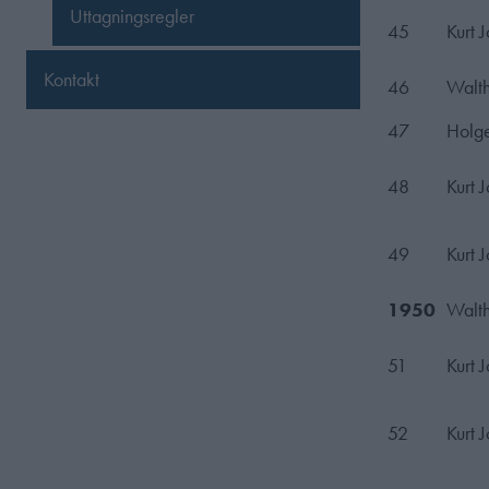
Uttagningsregler
45
Kurt 
Kontakt
46
Walth
47
Holge
48
Kurt 
49
Kurt 
1950
Walth
51
Kurt 
52
Kurt 