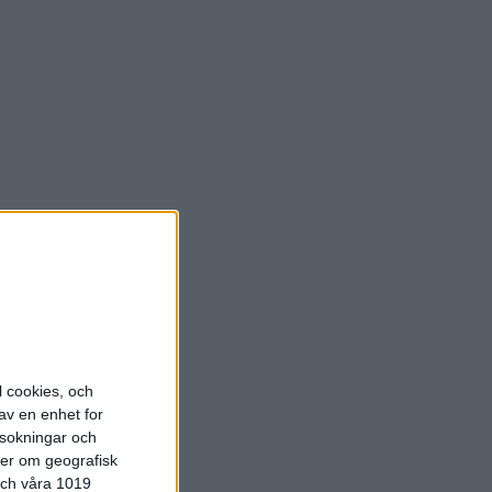
l cookies, och
av en enhet for
rsokningar och
ter om geografisk
 och våra 1019