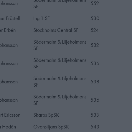
Johansson
552
SF
er Fröstell
Ing 1 SF
530
r Erbén
Stockholms Central SF
524
Södermalm & Liljeholmens
Johansson
532
SF
Södermalm & Liljeholmens
Johansson
536
SF
Södermalm & Liljeholmens
Johansson
538
SF
Södermalm & Liljeholmens
Johansson
536
SF
rt Ericsson
Skarps SpSK
533
a Hedén
Ovansiljans SpSK
543