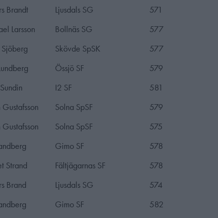
s Brandt
Ljusdals SG
571
el Larsson
Bollnäs SG
577
 Sjöberg
Skövde SpSK
577
Lundberg
Össjö SF
579
 Sundin
I2 SF
581
 Gustafsson
Solna SpSF
579
 Gustafsson
Solna SpSF
575
andberg
Gimo SF
578
t Strand
Fältjägarnas SF
578
s Brand
Ljusdals SG
574
andberg
Gimo SF
582