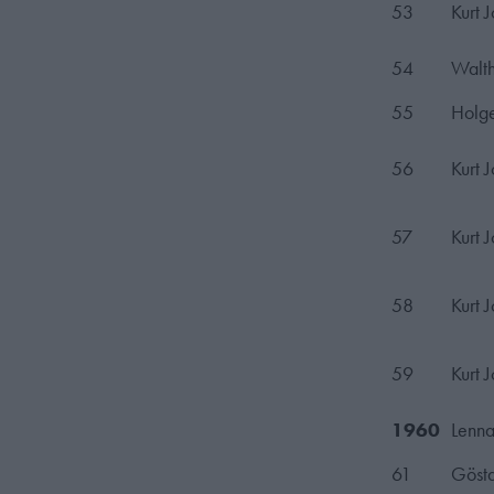
53
Kurt 
54
Walth
55
Holge
56
Kurt 
57
Kurt 
58
Kurt 
59
Kurt 
1960
Lenna
61
Göst