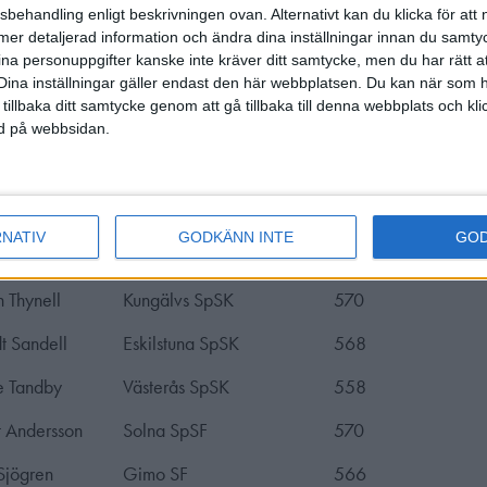
sbehandling enligt beskrivningen ovan. Alternativt kan du klicka för att
e Tandby
Västerås SpSK
574
ll mer detaljerad information och ändra dina inställningar innan du samty
ina personuppgifter kanske inte kräver ditt samtycke, men du har rätt 
 Norberg
Eskilstuna SpSK
545
Dina inställningar gäller endast den här webbplatsen. Du kan när som h
 tillbaka ditt samtycke genom att gå tillbaka till denna webbplats och k
Johansson
Upsala SG
550
ned på webbsidan.
 Enqvist
Eskilstuna SpSK
559
Ola Storensten
Nås SG
559
RNATIV
GODKÄNN INTE
GO
n Thynell
Kungälvs SpSK
571
n Thynell
Kungälvs SpSK
570
t Sandell
Eskilstuna SpSK
568
e Tandby
Västerås SpSK
558
 Andersson
Solna SpSF
570
Sjögren
Gimo SF
566