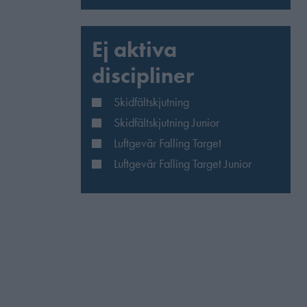
Ej aktiva
discipliner
Skidfältskjutning
Skidfältskjutning Junior
Luftgevär Falling Target
Luftgevär Falling Target Junior