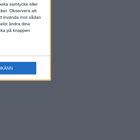
 neka samtycke eller
cker.
Observera att
att invända mot sådan
elst ändra dina
licka på knappen
DKÄNN