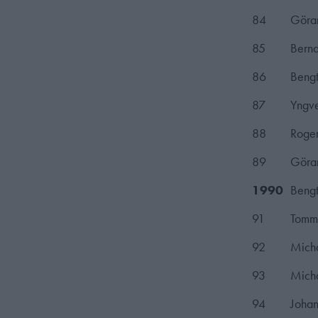
84
Göran
85
Bernd
86
Bengt
87
Yngv
88
Roger
89
Göran
1990
Bengt
91
Tomm
92
Micha
93
Micha
94
Johan