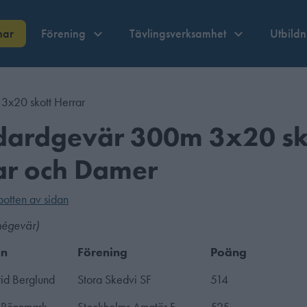
nar
Förening
Tävlingsverksamhet
Utbild
3x20 skott Herrar
dardgevär 300m 3x20 sk
ar och Damer
 botten av sidan
mégevär)
n
Förening
Poäng
rid Berglund
Stora Skedvi SF
514
l Rönnmark
Stockholms Amatör F
525