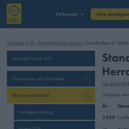
Förbundet
Våra idrottsgre
Startsida SvSF
/
Internationella grenar
/
Standardgevär 300m 
Stan
Startsida Gevär ISSF
Herr
Våra grenar och discipliner
Gå direkt till
(Tidigare Ar
Tävlingsverksamhet
År
Nam
Arrangera tävling
1934
Gottf
Regler ISSF
35
Berti