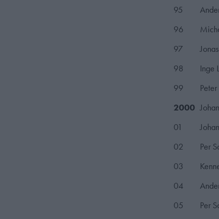
95
Ander
96
Micha
97
Jonas
98
Inge 
99
Peter
2000
Johan
01
Johan
02
Per S
03
Kenne
04
Ander
05
Per S