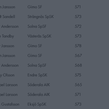
 Jansson
Gimo SF
571
t Sandell
Strängnäs SpSK
573
 Andersson
Solna SpSF
572
e Tandby
Västerås SpSK
573
 Jansson
Gimo SF
578
 Jansson
Gimo SF
567
 Andersson
Solna SpSF
568
y Olsson
Endre SpSK
575
el Larsson
Söderala AIK
565
el Larsson
Söderala AIK
571
 Gustafsson
Eksjö SpSK
573