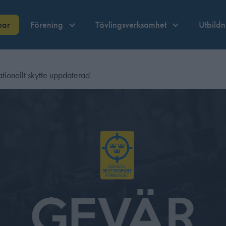
nar
Förening
Tävlingsverksamhet
Utbild
tionellt skytte uppdaterad