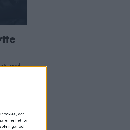
tte
rats, med
omna förslag
ingar och
oken
l cookies, och
förts tre
av en enhet for
disciplinen
rsokningar och