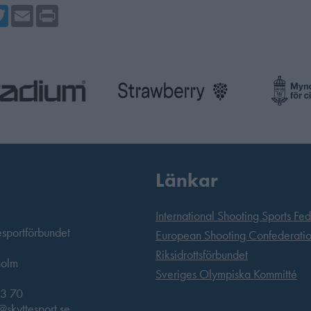
cebook
Twitter
Email
Print
Länkar
International Shooting Sports Fe
esportförbundet
European Shooting Confederati
Riksidrottsförbundet
holm
Sveriges Olympiska Kommitté
3 70
@skyttesport.se