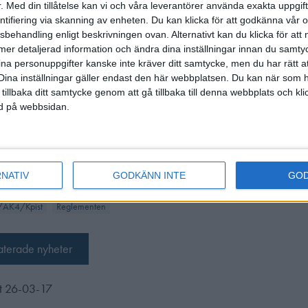
m Gevär, har längre tillbaka i tiden funnits i en annan form.
.
Med din tillåtelse kan vi och våra leverantörer använda exakta uppgif
entifiering via skanning av enheten. Du kan klicka för att godkänna vår
Regelboken, under moment ”14 Ändringar och rättelser”, finns som 
sbehandling enligt beskrivningen ovan. Alternativt kan du klicka för att
 nyheter och justeringar som gjorts.
ll mer detaljerad information och ändra dina inställningar innan du samty
ina personuppgifter kanske inte kräver ditt samtycke, men du har rätt 
onellt skytte (SvSF regelbok)
(2026-03-02)
Dina inställningar gäller endast den här webbplatsen. Du kan när som h
 tillbaka ditt samtycke genom att gå tillbaka till denna webbplats och k
fält - SvSF Regelbok Nationellt Skytte
(2026-03-02)
ned på webbsidan.
son
RNATIV
GODKÄNN INTE
GO
/AK4/Kpist
Reglementen
laterade nyheter
t 26-03-17