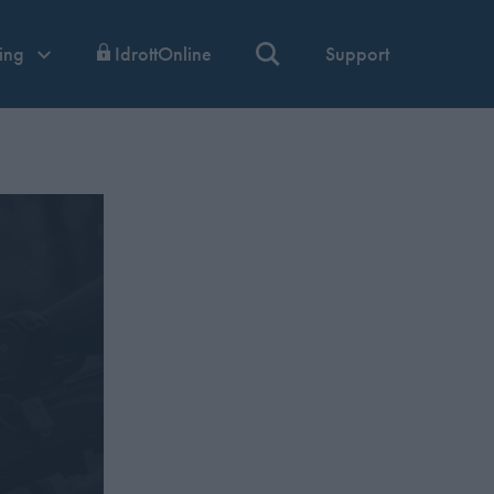
ning
IdrottOnline
Support