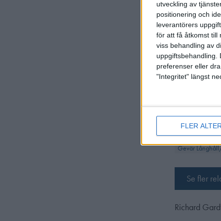
Sekundfält ino
utveckling av tjänster
positionering och id
Längst bak i 
leverantörers uppgift
noteringar om
för att få åtkomst ti
viss behandling av d
Regelbok nati
uppgiftsbehandling. 
preferenser eller dra
Bilaga Sekund
"Integritet" längst 
Lars Lennarts
FLER ALTE
Gevär Långhåll
Se fler re
Richard Gard