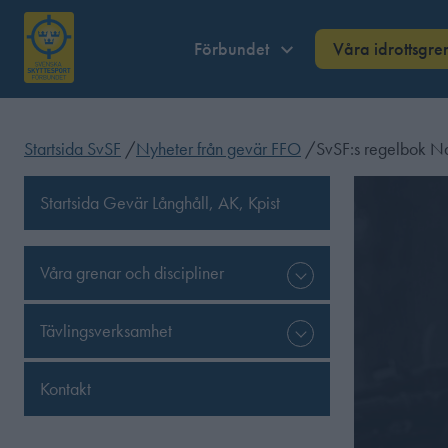
Förbundet
Våra idrottsgre
Startsida SvSF
/
Nyheter från gevär FFO
/
SvSF:s regelbok Na
Startsida Gevär Långhåll, AK, Kpist
Våra grenar och discipliner
Tävlingsverksamhet
Kontakt