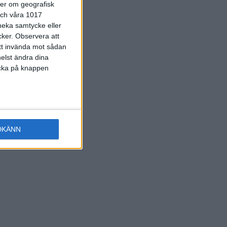
ter om geografisk
 och våra 1017
vanligt
 neka samtycke eller
cker.
Observera att
att invända mot sådan
elst ändra dina
licka på knappen
DKÄNN