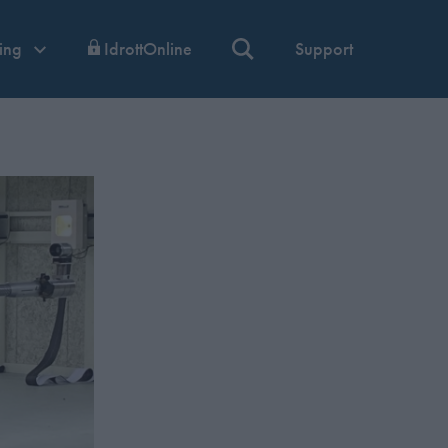
ning
IdrottOnline
Support