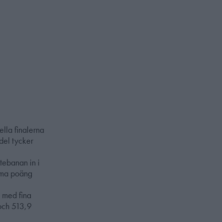
nella finalerna
kdel tycker
tebanan in i
amma poäng
 med fina
och 513,9