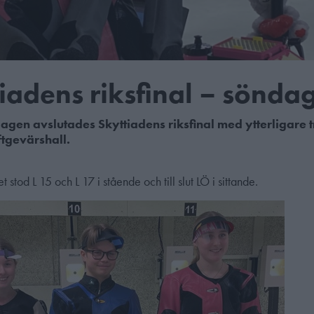
iadens riksfinal – sönda
gen avslutades Skyttiadens riksfinal med ytterligare tr
ftgevärshall.
stod L 15 och L 17 i stående och till slut LÖ i sittande.