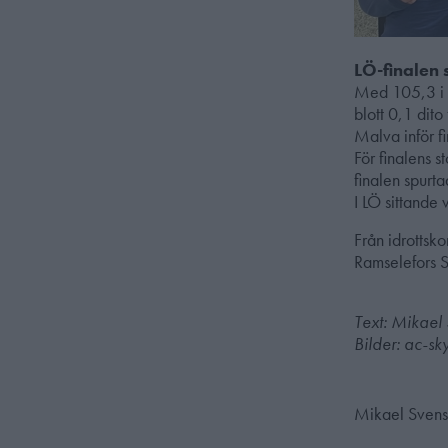
LÖ-finalen s
Med 105,3 i f
blott 0,1 dit
Malva inför f
För finalens 
finalen spurt
I LÖ sittande 
Från idrottsko
Ramselefors S
Text: Mikael
Bilder: ac-sk
Mikael Sven