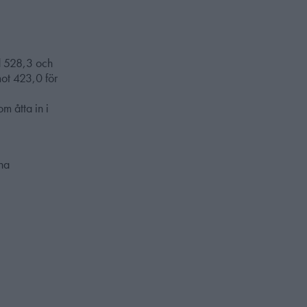
d 528,3 och
mot 423,0 för
m åtta in i
.
rna