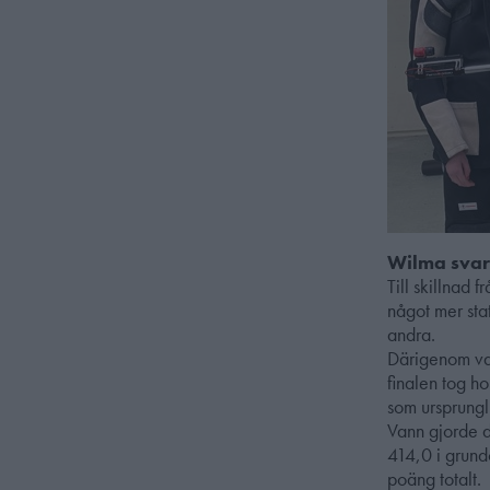
Wilma svara
Till skillnad 
något mer stat
andra.
Därigenom var
finalen tog h
som ursprung
Vann gjorde 
414,0 i grun
poäng totalt.