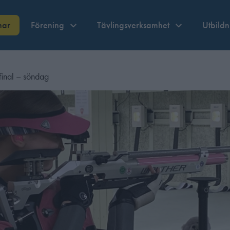
nar
Förening
Tävlingsverksamhet
Utbild
sfinal – söndag