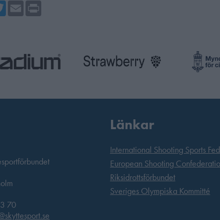
cebook
Twitter
Email
Print
Länkar
International Shooting Sports Fe
esportförbundet
European Shooting Confederati
Riksidrottsförbundet
holm
Sveriges Olympiska Kommitté
3 70
@skyttesport.se