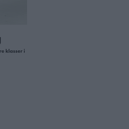
g
e klasser i