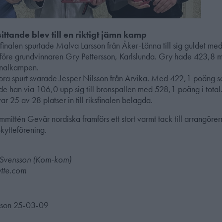
ittande blev till en riktigt jämn kamp
inalen spurtade Malva Larsson från Åker-Länna till sig guldet me
o före grundvinnaren Gry Pettersson, Karlslunda. Gry hade 423,8 
inalkampen.
stora spurt svarade Jesper Nilsson från Arvika. Med 422,1 poäng so
ade han via 106,0 upp sig till bronspallen med 528,1 poäng i total
var 25 av 28 platser in till riksfinalen belagda.
mmittén Gevär nordiska framförs ett stort varmt tack till arrangöre
kytteförening.
 Svensson (Kom-kom)
ytte.com
sson 25-03-09