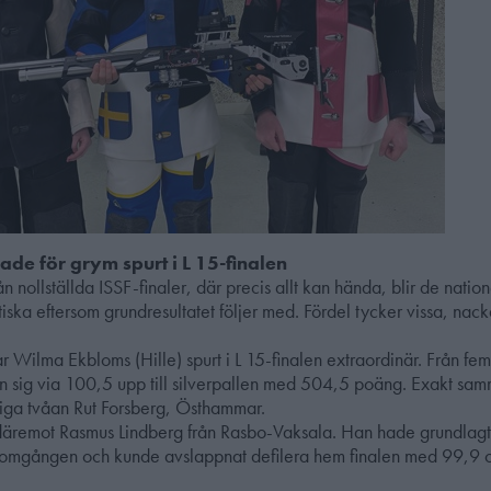
de för grym spurt i L 15-finalen
från nollställda ISSF-finaler, där precis allt kan hända, blir de natio
iska eftersom grundresultatet följer med. Fördel tycker vissa, nac
 Wilma Ekbloms (Hille) spurt i L 15-finalen extraordinär. Från fem
on sig via 100,5 upp till silverpallen med 504,5 poäng. Exakt s
liga tvåan Rut Forsberg, Östhammar.
däremot Rasmus Lindberg från Rasbo-Vaksala. Han hade grundlagt
domgången och kunde avslappnat defilera hem finalen med 99,9 