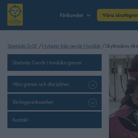
Förbundet
Våra idrottsgre
Startsida SvSF
/
Nyheter från gevär Nordisk
/
Skyttiadens rik
Startsida Gevär Nordiska grenar
Våra grenar och discipliner
Tävlingsverksamhet
Kontakt