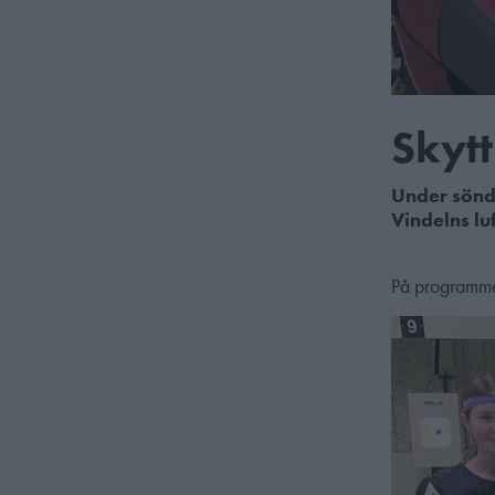
Skytt
Under sönda
Vindelns lu
På programmet 