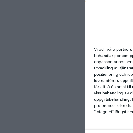
Till slutfina
Vi och våra partners 
behandlar personuppg
anpassad annonserin
utveckling av tjänster
positionering och id
leverantörers uppgift
för att få åtkomst ti
viss behandling av d
uppgiftsbehandling. 
preferenser eller dra
"Integritet" längst 
Fanny vann 