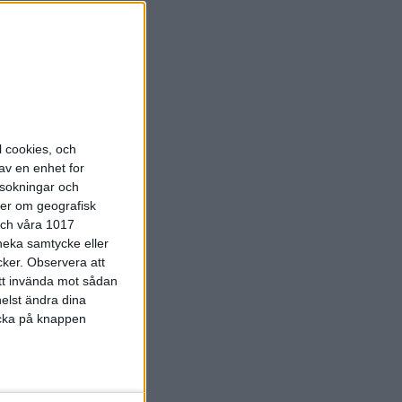
lagda.
l cookies, och
av en enhet for
rsokningar och
ter om geografisk
 och våra 1017
 neka samtycke eller
cker.
Observera att
att invända mot sådan
elst ändra dina
licka på knappen