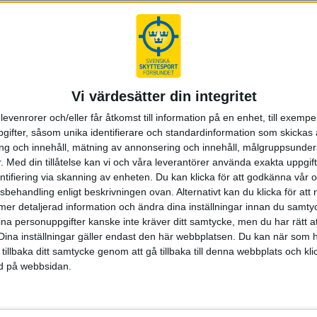
len krävdes 403,1 poäng och totalt var 27 av 28 möjliga platser be
Vi värdesätter din integritet
levenrorer och/eller får åtkomst till information på en enhet, till exempe
ifter, såsom unika identifierare och standardinformation som skickas 
g och innehåll, mätning av annonsering och innehåll, målgruppsunde
.
Med din tillåtelse kan vi och våra leverantörer använda exakta uppgif
entifiering via skanning av enheten. Du kan klicka för att godkänna vår
sbehandling enligt beskrivningen ovan. Alternativt kan du klicka för att
ll mer detaljerad information och ändra dina inställningar innan du samty
ina personuppgifter kanske inte kräver ditt samtycke, men du har rätt 
Dina inställningar gäller endast den här webbplatsen. Du kan när som h
 tillbaka ditt samtycke genom att gå tillbaka till denna webbplats och k
ned på webbsidan.
L 17 med bästa grund och bästa final