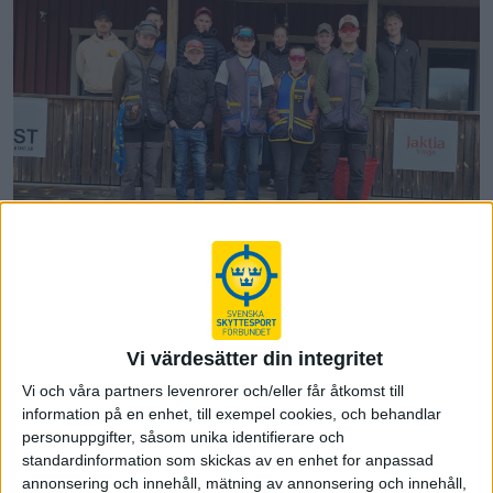
Ungdomsläger Skeet 5-6/4
Vetlanda
25-04-15
Vi värdesätter din integritet
Vi inledde säsongen med ett ungdomsläger i Skeet på
Vi och våra partners levenrorer och/eller får åtkomst till
Vetlandas fina anläggning. Tolv deltagare med övervägande
information på en enhet, till exempel cookies, och behandlar
del yngre nya skyttar, mycket trevligt och behövligt för
personuppgifter, såsom unika identifierare och
återväxten.
standardinformation som skickas av en enhet for anpassad
annonsering och innehåll, mätning av annonsering och innehåll,