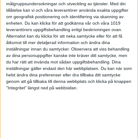
målgruppsundersokningar och utveckling av tjänster.
Med din
tillåtelse kan vi och våra leverantörer använda exakta uppgifter
om geografisk positionering och identifiering via skanning av
enheten. Du kan klicka för att godkänna vår och våra 1019
leverantörers uppgiftsbehandling enligt beskrivningen ovan.
Alternativt kan du klicka för att neka samtycke eller för att få
åtkomst till mer detaljerad information och ändra dina
inställningar innan du samtycker.
Observera att viss behandling
av dina personuppgifter kanske inte kräver ditt samtycke, men
du har rätt att invända mot sådan uppgiftsbehandling. Dina
inställningar gäller endast den här webbplatsen. Du kan när som
helst ändra dina preferenser eller dra tillbaka ditt samtycke
genom att gå tillbaka till denna webbplats och klicka på knappen
Träningsläger för Olympisk Trap
"Integritet" längst ned på webbsidan.
25-04-15
Säsongen sparkades i gång med ett träningsläger under
helgen 5–6 april hos Skepplanda Sportskyttar. Lägret
arrangerades tillsammans med Nordisk Trap.