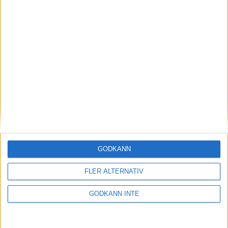
Junior och ungdomsläger skeet
25-02-15
Inbjudan till läger i skeet, Vetlanda 5-6 april.
GODKÄNN
FLER ALTERNATIV
GODKÄNN INTE
Genomförd C-domarkurs