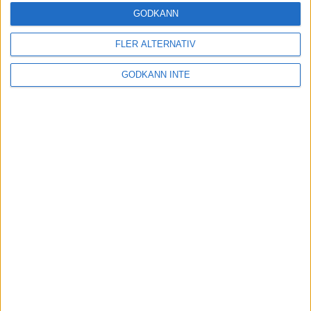
GODKÄNN
Samarbetspartners
FLER ALTERNATIV
GODKÄNN INTE
Kontakta oss
Besöksadress