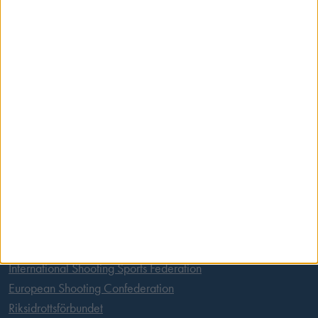
Skansbrogatan 7
118 60 Stockholm
Postadress
Svenska Skyttesportförbundet
Box 11016
100 61 Stockholm
Tel:
08 699 63 70
E-post:
office@skyttesport.se
Länkar
International Shooting Sports Federation
European Shooting Confederation
Riksidrottsförbundet