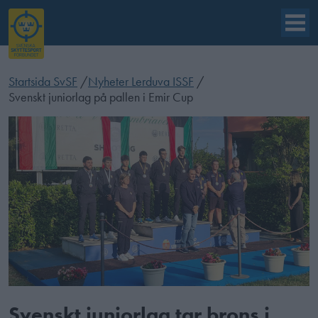
Startsida SvSF
/
Nyheter Lerduva ISSF
/
Svenskt juniorlag på pallen i Emir Cup
Svenskt juniorlag tar brons i