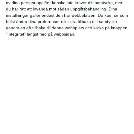
Bästa svenska resultat totalt stod David Jonsson för i
av dina personuppgifter kanske inte kräver ditt samtycke, men
herrklassen. Med 119 träffar blev han 19:e man i det mycket
du har rätt att invända mot sådan uppgiftsbehandling. Dina
inställningar gäller endast den här webbplatsen. Du kan när som
starka startfältet. Sverige representerades också av Anton
helst ändra dina preferenser eller dra tillbaka ditt samtycke
Svahn och Kasper Svensson, som båda stod för goda insatser i
genom att gå tillbaka till denna webbplats och klicka på knappen
den internationella konkurrensen.
"Integritet" längst ned på webbsidan.
Förbundskapten Stefan Nilsson, som varit på plats med sju
skeetskyttar från ungdomslandslaget, sammanfattar insatsen
med stor stolthet:
– Vi fick med oss en medalj hem och flera personliga rekord.
Det är ett tydligt kvitto på att vi är på rätt väg i utvecklingen,
säger han.
Resultat i sin helhet finns här
Lerduva ISSF/Nat. Skeet