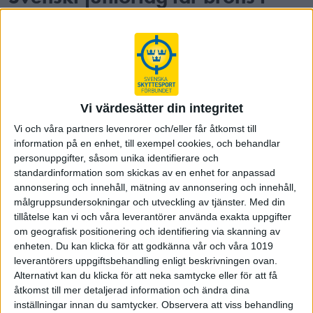
Emir Cup
Det svenska juniorlaget i skeet sköt till sig en
bronsmedalj i Emir Cup i Italien. Flera skyttar satte
personbästa, och det blev även en finalplats i
damjunior samt toppresultat i herrklassen.
Vi värdesätter din integritet
Det blev medaljglans för de svenska skeetskyttarna under
Vi och våra partners levenrorer och/eller får åtkomst till
Emir Cup i Italien. Det svenska juniorlaget bestående av
information på en enhet, till exempel cookies, och behandlar
Viktor Lorentzson, Elliot Torro Bergström och Theo Svärd klev
personuppgifter, såsom unika identifierare och
upp på prispallen och tog hem en välförtjänt bronsmedalj i
standardinformation som skickas av en enhet for anpassad
lagtävlingen.
annonsering och innehåll, mätning av annonsering och innehåll,
målgruppsundersokningar och utveckling av tjänster.
Med din
Både Viktor Lorentzson och Elliot Torro Bergström satte
tillåtelse kan vi och våra leverantörer använda exakta uppgifter
personbästa med imponerande 117 träff vardera. Lagkamraten
om geografisk positionering och identifiering via skanning av
Theo Svärd stod för en stark insats med 111 träffar.
enheten. Du kan klicka för att godkänna vår och våra 1019
leverantörers uppgiftsbehandling enligt beskrivningen ovan.
Även i damjuniorklassen stod Sverige för fina prestationer.
Alternativt kan du klicka för att neka samtycke eller för att få
Felicia Ros nådde final och slutade på en hedrande
åtkomst till mer detaljerad information och ändra dina
fjärdeplats efter starkt skytte.
inställningar innan du samtycker.
Observera att viss behandling