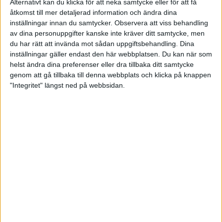
Alternativt kan du klicka för att neka samtycke eller för att få
tog guldet före Åsa Edvinsson som knep silvret med 540
åtkomst till mer detaljerad information och ändra dina
poäng.
inställningar innan du samtycker.
Observera att viss behandling
av dina personuppgifter kanske inte kräver ditt samtycke, men
i Sportpistol fick Sverige se sig besegrade av duktiga finska
du har rätt att invända mot sådan uppgiftsbehandling. Dina
skyttar vad gäller översta pallplatserna. Det blev en jämn
inställningar gäller endast den här webbplatsen. Du kan när som
match och bästa svensk blev Åsa Edvinsson som med 564
helst ändra dina preferenser eller dra tillbaka ditt samtycke
poäng knep bronset med bara en poäng efter segraren och
genom att gå tillbaka till denna webbplats och klicka på knappen
några innertior ifrån silvret.
"Integritet" längst ned på webbsidan.
I lagmatcherna, där de fyra bästa resultaten från varje land
räknas ihop, tog Sverige lagguld i både Standard- och
Sportpistol.
I Luftpistol blev norrmännen och finnarna för starka och bästa
svenska placering blev en fjärdeplats. Men trots uteblivna
individuella pallplatser blev det mera framgångar för det
svenska laget och ytterligare en vinst i lagtävlingen. Tre av tre
lagvinster och därmed också lagvinst på totalen.
Våra juniorer Sandra och Alva gjorde båda jättebra matcher
och varvade personbästa med årsbästa. Det bådar gott för