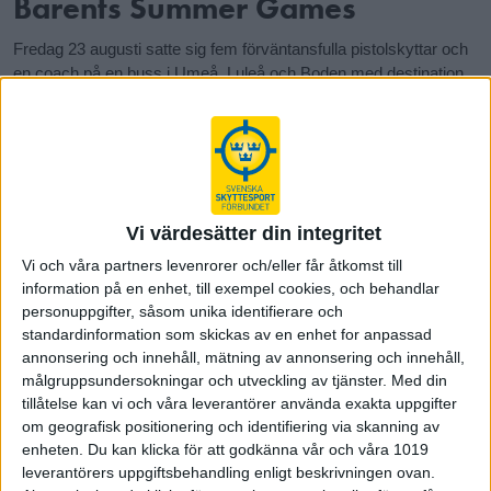
Barents Summer Games
Fredag 23 augusti satte sig fem förväntansfulla pistolskyttar och
en coach på en buss i Umeå, Luleå och Boden med destination
Rovanimi i Finland och deltagande i Barents Summer Games
under två dagar. För några var det första gången man skulle åka
på en internationell tävling och det var lite nervöst.
I Barents Summer Games tävlar 13 idrotter med deltagare
från de norra regionerna i Norge, Sverige och Finland.
Tävlingens syfte är att främja internationellt samarbete och är
Vi värdesätter din integritet
främst avsedd för ungdomar. I skytte tävlar dock både
Vi och våra partners levenrorer och/eller får åtkomst till
juniorer, seniorer, damer och herrar tillsammans och
information på en enhet, till exempel cookies, och behandlar
pistolgrenarna i år var Standard- Sport- och Luftpistol.
personuppgifter, såsom unika identifierare och
standardinformation som skickas av en enhet for anpassad
Det svenska laget bestod av juniorerna Sandra Lineruth och
annonsering och innehåll, mätning av annonsering och innehåll,
Alva Öström (ej i bild) tillsammans med Emelie Fält, Erika
målgruppsundersokningar och utveckling av tjänster.
Med din
Bergman och Åsa Edvinsson.
tillåtelse kan vi och våra leverantörer använda exakta uppgifter
om geografisk positionering och identifiering via skanning av
Lördagens kamp bestod av Standard- och Sportpistol. Det
enheten. Du kan klicka för att godkänna vår och våra 1019
blev två pallplatser i Standardpistol individuellt där Erika
leverantörers uppgiftsbehandling enligt beskrivningen ovan.
Bergman sköt en riktigt bra match, fick ihop 553 poäng och