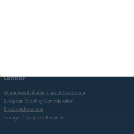
Postadress
Svenska Skyttesportförbundet
Box 11016
100 61 Stockholm
Tel:
08 699 63 70
E-post:
office@skyttesport.se
Länkar
International Shooting Sports Federation
European Shooting Confederation
Riksidrottsförbundet
Sveriges Olympiska Kommitté