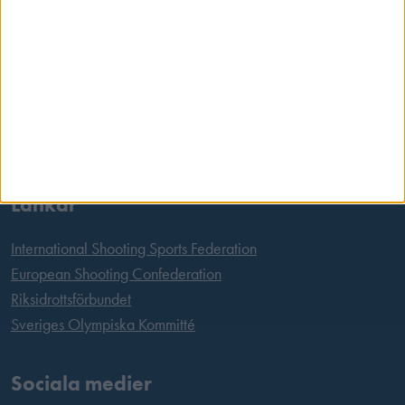
Postadress
Svenska Skyttesportförbundet
Box 11016
100 61 Stockholm
Tel:
08 699 63 70
E-post:
office@skyttesport.se
Länkar
International Shooting Sports Federation
European Shooting Confederation
Riksidrottsförbundet
Sveriges Olympiska Kommitté
Sociala medier