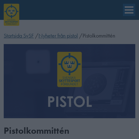
Startsida SvSF
/
Nyheter från pistol
/
Pistolkommittén
Pistolkommittén