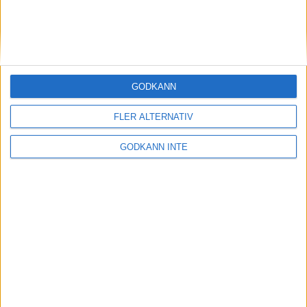
Tveka aldrig på att kontakta oss.
För Pistolkommittén Simon Magdeburg
Pistol
GODKÄNN
Se fler relaterade nyheter
FLER ALTERNATIV
GODKÄNN INTE
Peter Nordgren
Pistolkommittén
Tel:
0706-285097
ptrngn@gmail.com
Sara Lindahl
Pistolkommittén
sara.lindahl@me.com