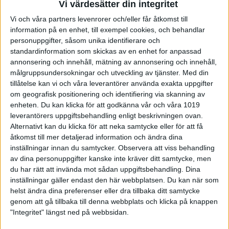
kunna bedriva sin idrott pistolskytte. Vi vill lägga stor vikt på
Vi värdesätter din integritet
att utveckla befintliga åtaganden men också hitta nya sätt att
Vi och våra partners levenrorer och/eller får åtkomst till
få fler distrikt, föreningar och skyttar aktiva. Vi ser att vi
information på en enhet, till exempel cookies, och behandlar
behöver jobba mycket med uppsökande verksamhet och
personuppgifter, såsom unika identifierare och
samordning.
standardinformation som skickas av en enhet for anpassad
annonsering och innehåll, mätning av annonsering och innehåll,
Ekonomi
målgruppsundersokningar och utveckling av tjänster.
Med din
tillåtelse kan vi och våra leverantörer använda exakta uppgifter
De ekonomiska förutsättningarna har ändrats i och med
om geografisk positionering och identifiering via skanning av
omorganisationen. All verksamhet inom Senior & Junior Elit
enheten. Du kan klicka för att godkänna vår och våra 1019
ligger numera under Sportchefen. Tidigare har pistolsektionen
leverantörers uppgiftsbehandling enligt beskrivningen ovan.
under många år fått lägga stor del av sin budget på juniorelit.
Alternativt kan du klicka för att neka samtycke eller för att få
Särskilt tungt har de varit de stora mästerskapsåren. När
åtkomst till mer detaljerad information och ändra dina
ansvaret för eliten nu flyttas lösgörs resurser för att investera
inställningar innan du samtycker.
Observera att viss behandling
ännu mera i Bredden. Under 2025 har Pistolkommittén en
av dina personuppgifter kanske inte kräver ditt samtycke, men
budget som möjliggör att genomföra de idéer vi har. Samtidigt
du har rätt att invända mot sådan uppgiftsbehandling. Dina
måste vi skapa oss förutsättningar för ekonomi under
inställningar gäller endast den här webbplatsen. Du kan när som
kommande år, där är införandet av ”grenstödsavgiften” en
helst ändra dina preferenser eller dra tillbaka ditt samtycke
viktig del.
genom att gå tillbaka till denna webbplats och klicka på knappen
"Integritet" längst ned på webbsidan.
Planerad verksamhet 2025