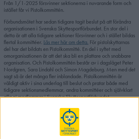
Från 1/1-2025 försvinner sektionerna i nuvarande form och
istället får vi Pistolkommittén.
Förbundsmötet har sedan tidigare tagit beslut på att förändra
organisationen i Svenska Skyttesportförbundet. En stor del i
detta är att alla tidigare sektioner försvinner och i stället bildas
flertal
kommittéer.
Läs mer här om detta.
För pistolskyttarnas
del har det bildats en Pistolkommitté. En del i syftet med
omorganisationen är att det ska bli en plattare och snabbare
organisation. Och Pistolkommittén består av i dagsläget Peter
Nordgren, Sara Lindahl och Simon Magdeburg. Men med det
sagt så är det många fler inblandade. Pistolkommittén är
väldigt aktiv i sina underlag till beslut och pratar både med
tidigare sektionsmedlemmar, andra kommittéer och självklart
alla ni medlemmar i Svenska Skyttesportförbundet.
Pistolkommittén ligger under Idrottskommittén.
Syfte
Vi ser vårat syfte i att försöka skapa så bra möjligheter som
möjligt för medlemmar inom Svenska Skyttsportförbundet att