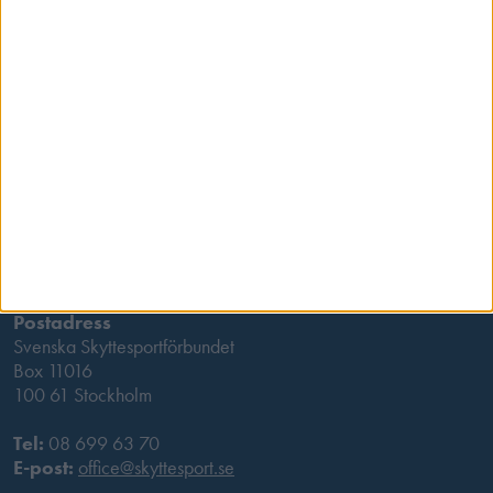
Besöksadress
Skansbrogatan 7
118 60 Stockholm
Postadress
Svenska Skyttesportförbundet
Box 11016
100 61 Stockholm
Tel:
08 699 63 70
E-post:
office@skyttesport.se