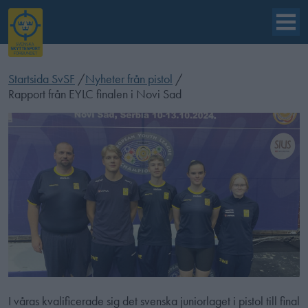
Startsida SvSF
/
Nyheter från pistol
/
Rapport från EYLC finalen i Novi Sad
I våras kvalificerade sig det svenska juniorlaget i pistol till final