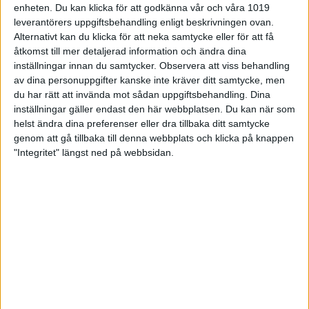
enheten. Du kan klicka för att godkänna vår och våra 1019
leverantörers uppgiftsbehandling enligt beskrivningen ovan.
Sverige-Serbien 9-15
Alternativt kan du klicka för att neka samtycke eller för att få
åtkomst till mer detaljerad information och ändra dina
I den första matchen blev det en förlust med 9-15. Jasmine
inställningar innan du samtycker.
Observera att viss behandling
Kranendonk som var rankad etta tog två poäng i den första
av dina personuppgifter kanske inte kräver ditt samtycke, men
serien, Jasmine sköt 93, 85 och 92. Rankad tvåa var Emil
du har rätt att invända mot sådan uppgiftsbehandling. Dina
Thomsson som sköt lika mot sin motståndare i alla tre serierna
inställningar gäller endast den här webbplatsen. Du kan när som
och därför vann han tre poäng, Emil hade serierna 91,95 och
helst ändra dina preferenser eller dra tillbaka ditt samtycke
90. Lucas Jonsson var rankad trea och vann en poäng i serie
genom att gå tillbaka till denna webbplats och klicka på knappen
"Integritet" längst ned på webbsidan.
två och tre, Lucas sköt 89, 92 och 94. Märta Pettersson
rankad fyra vann två poäng i den tredje serien, Märta hade
serierna 91, 88 och 92.
Bosnien Hertzegovina- Sverige 6-18
Den andra matchen gav en härlig seger som gör att det
svenska laget har fortsatt möjlighet att nå brons och även
guldfinal, för att nå guldfinalen behövs två segrar under