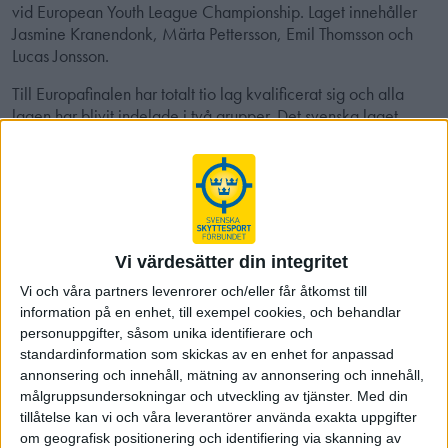
vid European Youth League Championship. Laget innehåller
Jasmine Kranendonk, Märta Pettersson, Emil Thomsson och
Lucas Jonsson.
Till Europafinalen har totalt tio lag kvalificerat sig och alla
lagen har blivit indelade i två grupper. Det svenska laget
ingår i den grupp som består av värdlandet Serbien, Tjeckien,
Spanien och Bosnien Herzegovina.
Vid tekniska mötet gjordes lottdragning om vilken ordning som
länder skulle mötas och matcherna är fördelade över två
dagar.
Vi värdesätter din integritet
I dag fredag möttes SWE-SRB och BiH-SWE, i morgon lördag
Vi och våra partners levenrorer och/eller får åtkomst till
möter det svenska laget Tjeckien och Spanien.
information på en enhet, till exempel cookies, och behandlar
personuppgifter, såsom unika identifierare och
Laget består av fyra skyttar, två killar och två tjejer. Laget
standardinformation som skickas av en enhet for anpassad
rankas efter tidigare gjorda resultat och efter ranking mötes
annonsering och innehåll, mätning av annonsering och innehåll,
skytt från andra laget med samma ranking. Skyttarna skjuter
målgruppsundersokningar och utveckling av tjänster.
Med din
tre serier och vid vunnen serie får laget två poäng och vid lika
tillåtelse kan vi och våra leverantörer använda exakta uppgifter
resultat får vardera lag varsitt poäng.
om geografisk positionering och identifiering via skanning av