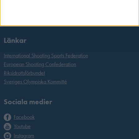
Tel:
08 699 63 70
E-post:
office@skyttesport.se
Länkar
International Shooting Sports Federation
European Shooting Confederation
Riksidrottsförbundet
Sveriges Olympiska Kommitté
Sociala medier
Facebook
Youtube
Instagram