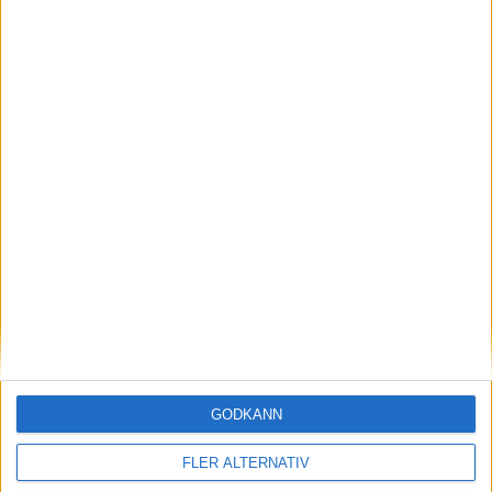
Foto: från vänster Michael Henriksson, Emil Thomsson,
Jasmine Kranendonk och Märta Pettersson, foto Lars Erik Bjuhr
Lars Erik Bjuhr
Landslagsledare European Youth Leauge
Championship. Ledare
Utvecklingsgruppen
Tel:
070-518 32 33
le.bjuhr@telia.com
Richard Gardt 24-10-11
Share
Facebook
Twitter
Email
Print
Startsida Pistol
GODKÄNN
FLER ALTERNATIV
Våra grenar och discipliner