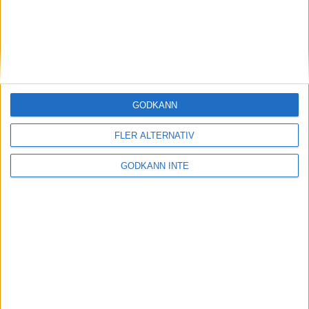
Kontakta oss
GODKÄNN
FLER ALTERNATIV
GODKÄNN INTE
Besöksadress
Skansbrogatan 7
118 60 Stockholm
Postadress
Svenska Skyttesportförbundet