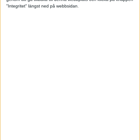
"Integritet" längst ned på webbsidan.
Våra grenar och discipliner
Tävlingsverksamhet
Kontakt
Landslagsverksamhet Utbildning och Utveckling
Samarbetspartners