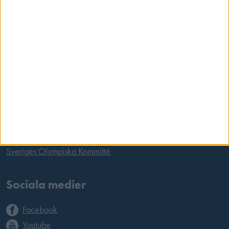
Box 11016
100 61 Stockholm
Tel:
08 699 63 70
E-post:
office@skyttesport.se
Länkar
International Shooting Sports Federation
European Shooting Confederation
Riksidrottsförbundet
Sveriges Olympiska Kommitté
Sociala medier
Facebook
Youtube