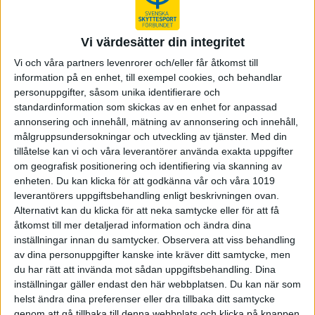
Pistol
Vi värdesätter din integritet
Se fler relaterade nyheter
Vi och våra partners levenrorer och/eller får åtkomst till
information på en enhet, till exempel cookies, och behandlar
personuppgifter, såsom unika identifierare och
standardinformation som skickas av en enhet for anpassad
Jan-Olof Olsson
annonsering och innehåll, mätning av annonsering och innehåll,
Domaransvarig Pistol. Ansvarig Svenska
målgruppsundersokningar och utveckling av tjänster.
Med din
Ungdomscupen
tillåtelse kan vi och våra leverantörer använda exakta uppgifter
Tel:
072-52 53 295
om geografisk positionering och identifiering via skanning av
ungdomscupen@skyttesport.se
enheten. Du kan klicka för att godkänna vår och våra 1019
leverantörers uppgiftsbehandling enligt beskrivningen ovan.
Alternativt kan du klicka för att neka samtycke eller för att få
Simon Magdeburg 25-06-08
åtkomst till mer detaljerad information och ändra dina
inställningar innan du samtycker.
Observera att viss behandling
Share
Facebook
Twitter
Email
Print
av dina personuppgifter kanske inte kräver ditt samtycke, men
du har rätt att invända mot sådan uppgiftsbehandling. Dina
inställningar gäller endast den här webbplatsen. Du kan när som
Startsida Pistol
helst ändra dina preferenser eller dra tillbaka ditt samtycke
genom att gå tillbaka till denna webbplats och klicka på knappen