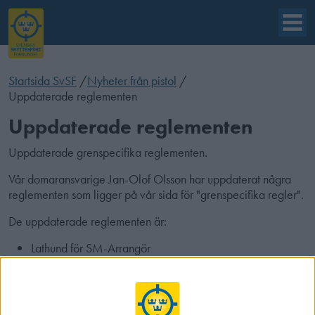
Startsida SvSF
/
Nyheter från pistol
/
Uppdaterade reglementen
Uppdaterade reglementen
Uppdaterade grenspecifika reglementen.
Vår domaransvarige Jan-Olof Olsson har uppdaterat några
reglementen som ligger på vår sida för "grenspecifika regler".
De uppdaterade reglementen är:
Lathund för SM-Arrangör
Lathund för Tävlingsarrangör
Lathund snabbpistolfinal på papperstavlor
Reglemente Falling Target
Reglemente Snabbluftpistol