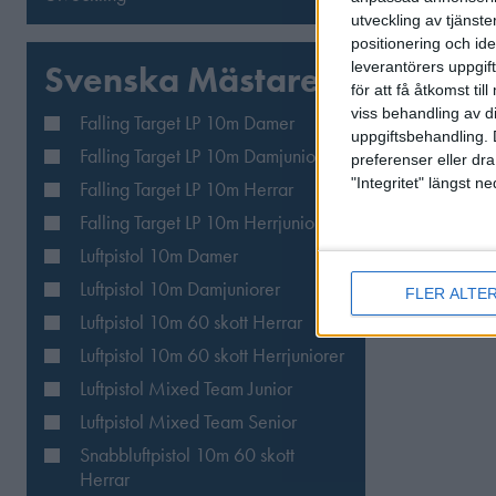
utveckling av tjänster
positionering och id
Svenska Mästare
leverantörers uppgift
för att få åtkomst ti
viss behandling av d
Falling Target LP 10m Damer
uppgiftsbehandling. 
Falling Target LP 10m Damjuniorer
preferenser eller dra
"Integritet" längst 
Falling Target LP 10m Herrar
Falling Target LP 10m Herrjuniorer
Luftpistol 10m Damer
Luftpistol 10m Damjuniorer
FLER ALTE
Luftpistol 10m 60 skott Herrar
Luftpistol 10m 60 skott Herrjuniorer
Luftpistol Mixed Team Junior
Luftpistol Mixed Team Senior
Snabbluftpistol 10m 60 skott
Herrar