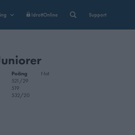
ning
IdrottOnline
Support
Juniorer
Poäng
Not
521/29
519
532/20