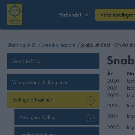
Förbundet
Våra idrottsgre
Startsida SvSF
/
Svenska mästare
/
Snabbluftpistol 10m 60 sko
Snabb
Startsida Pistol
År
Na
2020
Iza
Våra grenar och discipliner
2021
Iza
2022
Iza
Tävlingsverksamhet
2023
Ing
2024
Ing
Arrangera tävling
2025
Ing
Landets indelning