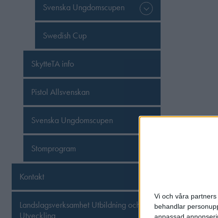
Svenska Ungdomscupen
Swedish Cup
SkytteTA info
Pistol Allsvenskan
Svenska Ungdomscupen
Stomprogram
Kontakt
Vi och våra partners 
Landslagsverksamhet Utbildning och
behandlar personuppg
Utveckling
anpassad annonserin