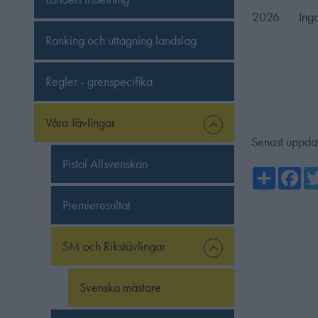
2026
Ing
Ranking och uttagning landslag
Regler - grenspecifika
Våra Tävlingar
Senast uppda
Pistol Allsvenskan
Share
Fa
Premieresultat
SM och Rikstävlingar
Svenska mästare