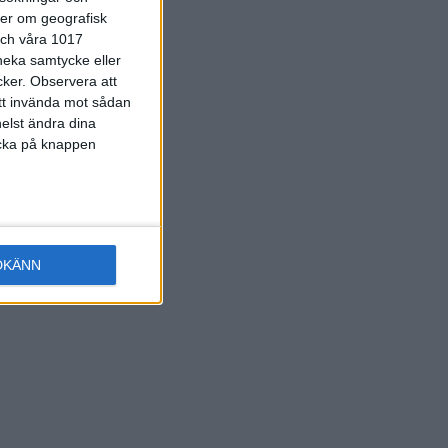
ter om geografisk
 och våra 1017
 neka samtycke eller
cker.
Observera att
att invända mot sådan
elst ändra dina
licka på knappen
DKÄNN