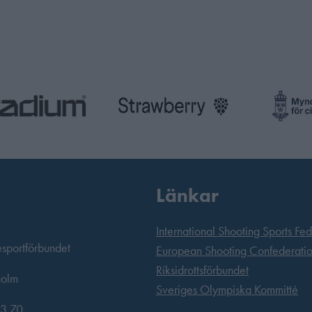
Länkar
International Shooting Sports Fe
esportförbundet
European Shooting Confederati
Riksidrottsförbundet
holm
Sveriges Olympiska Kommitté
3 70