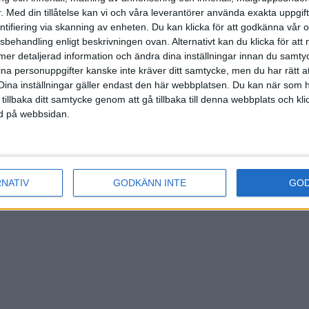
.
Med din tillåtelse kan vi och våra leverantörer använda exakta uppgif
entifiering via skanning av enheten. Du kan klicka för att godkänna vår
sbehandling enligt beskrivningen ovan. Alternativt kan du klicka för att
ll mer detaljerad information och ändra dina inställningar innan du samty
ina personuppgifter kanske inte kräver ditt samtycke, men du har rätt 
Dina inställningar gäller endast den här webbplatsen. Du kan när som h
 tillbaka ditt samtycke genom att gå tillbaka till denna webbplats och k
ned på webbsidan.
RNATIV
GODKÄNN INTE
GO