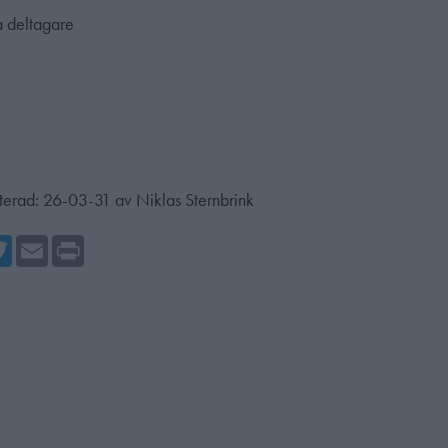
a deltagare
terad:
26-03-31
av
Niklas Sternbrink
cebook
Twitter
Email
Print