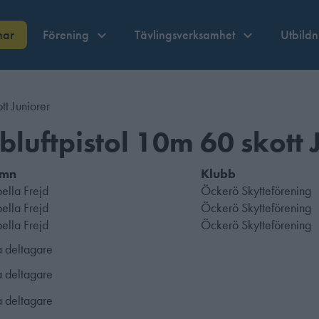
nar
Förening
Tävlingsverksamhet
Utbild
tt Juniorer
luftpistol 10m 60 skott 
mn
Klubb
bella Frejd
Öckerö Skytteförening
bella Frejd
Öckerö Skytteförening
bella Frejd
Öckerö Skytteförening
a deltagare
a deltagare
a deltagare