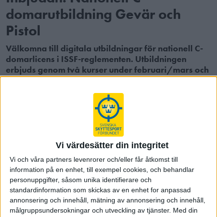
domarutbildning Gevär och
Pistol
Välkomna till digitala utbildningar för nationell C-
domarlicens i ISSF-reglementen. Utbildningen
erbjuds genom två kurser under februari/mars och
april via mötesverktyget Zoom.
Nivå och omfattning:
Efter godkänd utbildning erhåller
deltagarna nationell C-domarlicens i ISSF-grenarna för
Gevär eller Pistol. Det innebär att du kan verka i jury för
rankingtävlingar samt bli duktig funktionär i stort på tävlingar.
För dig som skytt får du också en bredare insyn i det regelverk
Vi värdesätter din integritet
som styr skyttesporten.
Vi och våra partners levenrorer och/eller får åtkomst till
Syfte:
Utbilda tävlingsfunktionärer samt höja kunskapsnivån
information på en enhet, till exempel cookies, och behandlar
inom sportskytte.
personuppgifter, såsom unika identifierare och
standardinformation som skickas av en enhet for anpassad
Plats:
Digitala mötesverktyget Zoom, en länk till utbildningen
annonsering och innehåll, mätning av annonsering och innehåll,
med instruktioner kommer skickas ut till de som anmäler sig
målgruppsundersokningar och utveckling av tjänster.
Med din