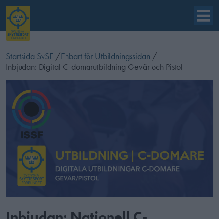
Startsida SvSF
/
Enbart för Utbildningssidan
/
Inbjudan: Digital C-domarutbildning Gevär och Pistol
Inbjudan: Nationell C-