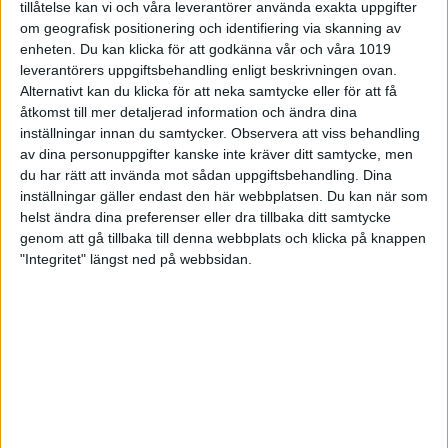
och har gjort inlämningsuppgift i tid.
tillåtelse kan vi och våra leverantörer använda exakta uppgifter
om geografisk positionering och identifiering via skanning av
Tid:
enheten. Du kan klicka för att godkänna vår och våra 1019
leverantörers uppgiftsbehandling enligt beskrivningen ovan.
Kurs 1 genomförs i februari/mars vid dessa tillfällen:
Alternativt kan du klicka för att neka samtycke eller för att få
åtkomst till mer detaljerad information och ändra dina
Tillfälle 1: Måndag 16:e februari
inställningar innan du samtycker.
Observera att viss behandling
Tillfälle 2: Onsdag 18:e februari
av dina personuppgifter kanske inte kräver ditt samtycke, men
Tillfälle 3
Gevär
(grenspecifik): Måndag 23:e februari
du har rätt att invända mot sådan uppgiftsbehandling. Dina
Tillfälle 3
Pistol
(grenspecifik): Onsdag 25:e februari
inställningar gäller endast den här webbplatsen. Du kan när som
Tillfälle 4 Examination: Måndag 2:e mars
helst ändra dina preferenser eller dra tillbaka ditt samtycke
genom att gå tillbaka till denna webbplats och klicka på knappen
"Integritet" längst ned på webbsidan.
Kurs 2 genomförs i april vid dessa tillfällen:
Tillfälle 1: Måndag 13:e
Tillfälle 2: Onsdag 15:e
Tillfälle 3
Gevär
(grenspecifik): Måndag 20:e
Tillfälle 3
Pistol
(grenspecifik): Onsdag 22:e
Tillfälle 4 Examination: Måndag 27:e