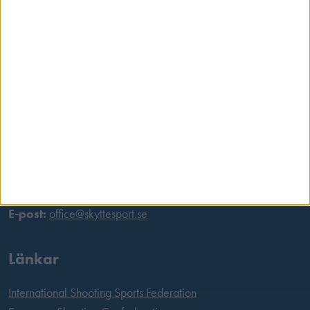
Besöksadress
Skansbrogatan 7
118 60 Stockholm
Postadress
Svenska Skyttesportförbundet
Box 11016
100 61 Stockholm
Tel:
08 699 63 70
E-post:
office@skyttesport.se
Länkar
International Shooting Sports Federation